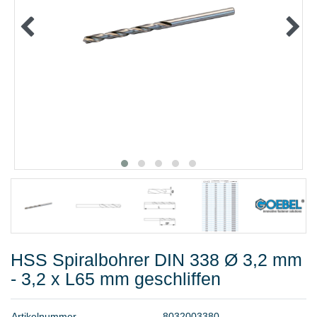
METALLWAREN
KLEBEN UND DICHTEN
ARBEITSSCHUTZ
ANGEBOTE
%SALE%
KATALOGE
FAQ - Häufig gestellte Fragen
HSS Spiralbohrer DIN 338 Ø 3,2 mm
- 3,2 x L65 mm geschliffen
A
r
t
i
k
e
l
n
u
m
m
e
r
8
0
3
2
0
0
3
3
8
0