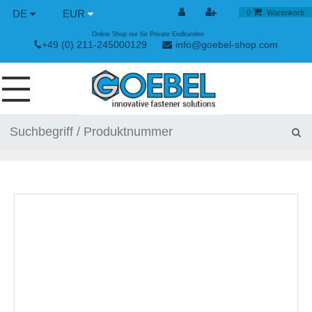
DE
EUR
0
Warenkorb
Online Shop nur für Private Endkunden
+49 (0) 211-245000129
info@goebel-shop.com
SCHRAUBEN
NIETE
SPEZIAL NIETE
NIETMUTTERN
NIETWERKZEUGE
SPANN & SCHNELLVERSCHLÜSSE
HANDWERKZEUGE