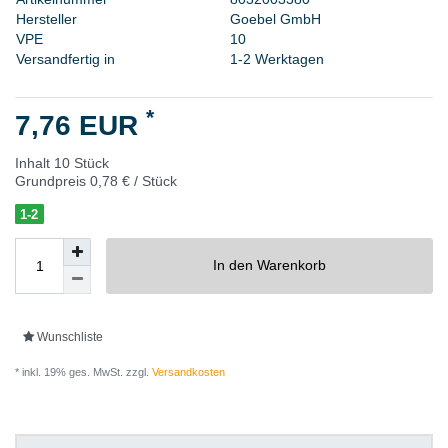
H
e
r
s
t
e
l
l
e
r
G
o
e
b
e
l
G
m
b
H
V
P
E
1
0
Versandfertig in
1-2 Werktagen
*
7,76 EUR
Inhalt
10
Stück
Grundpreis
0,78 € / Stück
1-2
In den Warenkorb
Wunschliste
* inkl. 19% ges. MwSt. zzgl.
Versandkosten