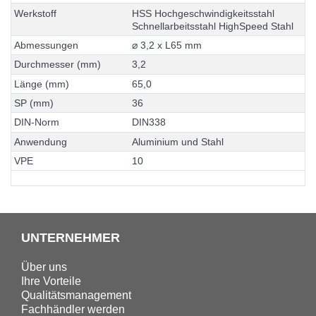
W
e
r
k
s
t
o
f
f
H
S
S
H
o
c
h
g
e
s
c
h
w
i
n
d
i
g
k
e
i
t
s
s
t
a
h
l
S
c
h
n
e
l
l
a
r
b
e
i
t
s
s
t
a
h
l
H
i
g
h
S
p
e
e
d
S
t
a
h
l
A
b
m
e
s
s
u
n
g
e
n
⌀
3
,
2
x
L
6
5
m
m
D
u
r
c
h
m
e
s
s
e
r
(
m
m
)
3
,
2
L
ä
n
g
e
(
m
m
)
6
5
,
0
S
P
(
m
m
)
3
6
D
I
N
-
N
o
r
m
D
I
N
3
3
8
A
n
w
e
n
d
u
n
g
A
l
u
m
i
n
i
u
m
u
n
d
S
t
a
h
l
V
P
E
1
0
UNTERNEHMER
Über uns
Ihre Vorteile
Qualitätsmanagement
Fachhändler werden