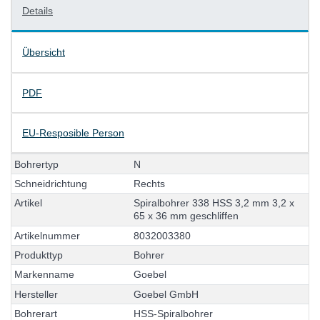
Details
Übersicht
PDF
EU-Resposible Person
B
o
h
r
e
r
t
y
p
N
S
c
h
n
e
i
d
r
i
c
h
t
u
n
g
R
e
c
h
t
s
A
r
t
i
k
e
l
S
p
i
r
a
l
b
o
h
r
e
r
3
3
8
H
S
S
3
,
2
m
m
3
,
2
x
6
5
x
3
6
m
m
g
e
s
c
h
l
i
f
f
e
n
A
r
t
i
k
e
l
n
u
m
m
e
r
8
0
3
2
0
0
3
3
8
0
P
r
o
d
u
k
t
t
y
p
B
o
h
r
e
r
M
a
r
k
e
n
n
a
m
e
G
o
e
b
e
l
H
e
r
s
t
e
l
l
e
r
G
o
e
b
e
l
G
m
b
H
B
o
h
r
e
r
a
r
t
H
S
S
-
S
p
i
r
a
l
b
o
h
r
e
r