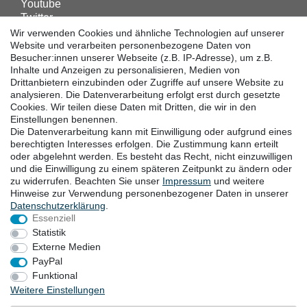
Youtube
Twitter
Linkedin
Wir verwenden Cookies und ähnliche Technologien auf unserer
Facebook
Website und verarbeiten personenbezogene Daten von
Besucher:innen unserer Webseite (z.B. IP-Adresse), um z.B.
Instagram
Inhalte und Anzeigen zu personalisieren, Medien von
Drittanbietern einzubinden oder Zugriffe auf unsere Website zu
analysieren. Die Datenverarbeitung erfolgt erst durch gesetzte
DOWNLOADS
Cookies. Wir teilen diese Daten mit Dritten, die wir in den
Einstellungen benennen.
Kataloge
Die Datenverarbeitung kann mit Einwilligung oder aufgrund eines
Technik
berechtigten Interesses erfolgen. Die Zustimmung kann erteilt
Zertifikate
oder abgelehnt werden. Es besteht das Recht, nicht einzuwilligen
und die Einwilligung zu einem späteren Zeitpunkt zu ändern oder
Studien
zu widerrufen. Beachten Sie unser
Impressum
und weitere
Promotion
Hinweise zur Verwendung personenbezogener Daten in unserer
Daten­schutz­erklärung
.
Essenziell
STANDORTE
Statistik
Externe Medien
PayPal
Funktional
Widerrufsrecht
Widerrufsformular
Impressum
Weitere Einstellungen
Datenschutzerklärung
AGB