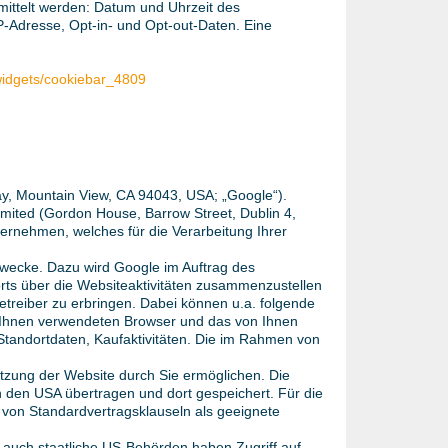
mittelt werden: Datum und Uhrzeit des
-Adresse, Opt-in- und Opt-out-Daten. Eine
/widgets/cookiebar_4809
y, Mountain View, CA 94043, USA; „Google“).
imited (Gordon House, Barrow Street, Dublin 4,
ternehmen, welches für die Verarbeitung Ihrer
wecke. Dazu wird Google im Auftrag des
ts über die Websiteaktivitäten zusammenzustellen
reiber zu erbringen. Dabei können u.a. folgende
n Ihnen verwendeten Browser und das von Ihnen
Standortdaten, Kaufaktivitäten. Die im Rahmen von
tzung der Website durch Sie ermöglichen. Die
 den USA übertragen und dort gespeichert. Für die
von Standardvertragsklauseln als geeignete
auch staatliche US-Behörden haben Zugriff auf