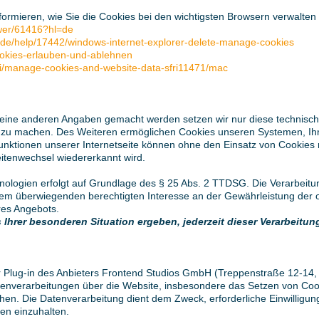
ormieren, wie Sie die Cookies bei den wichtigsten Browsern verwalten 
swer/61416?hl=de
e-de/help/17442/windows-internet-explorer-delete-manage-cookies
cookies-erlauben-und-ablehnen
ari/manage-cookies-and-website-data-sfri11471/mac
keine anderen Angaben gemacht werden setzen wir nur diese technisc
rer zu machen. Des Weiteren ermöglichen Cookies unseren Systemen, I
nktionen unserer Internetseite können ohne den Einsatz von Cookies n
itenwechsel wiedererkannt wird.
nologien erfolgt auf Grundlage des § 25 Abs. 2 TTDSG. Die Verarbeitu
rem überwiegenden berechtigten Interesse an der Gewährleistung der o
res Angebots.
 Ihrer besonderen Situation ergeben, jederzeit dieser Verarbeit
 Plug-in des Anbieters Frontend Studios GmbH (Treppenstraße 12-14, 
atenverarbeitungen über die Website, insbesondere das Setzen von Cook
achen. Die Datenverarbeitung dient dem Zweck, erforderliche Einwillig
en einzuhalten.