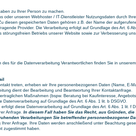
aben zu Ihrer Person zu machen.
s oder unseren Webhoster / IT-Dienstleister Nutzungsdaten durch Ihren
. Zu diesen gespeicherten Daten gehören z.B. der Name der aufgerufene
agende Provider. Die Verarbeitung erfolgt auf Grundlage des Art. 6 A
es störungsfreien Betriebs unserer Website sowie zur Verbesserung un
 des für die Datenverarbeitung Verantwortlichen finden Sie in unsere
il
skontakt treten, erheben wir Ihre personenbezogenen Daten (Name, E-Ma
eitung dient der Bearbeitung und Beantwortung Ihrer Kontaktanfrage.
traglichen Maßnahmen (bspw. Beratung bei Kaufinteresse, Angebotser
ese Datenverarbeitung auf Grundlage des Art. 6 Abs. 1 lit. b DSGVO.
erfolgt diese Datenverarbeitung auf Grundlage des Art. 6 Abs. 1 lit.
rer Anfrage.
In diesem Fall haben Sie das Recht, aus Gründen, die 
O beruhenden Verarbeitungen Sie betreffender personenbezogener D
g Ihrer Anfrage. Ihre Daten werden anschließend unter Beachtung geset
ht zugestimmt haben.