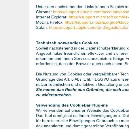
Unter den nachstehenden Links können Sie sich inf
Chrome:
https://support.google.com/accounts/an
Internet Explorer:
https://support.microsoft.com/d
Mozilla Firefox:
https://support.mozilla.org/de/kb/
Safari:
https://support.apple.com/de-de/guide/saf
Technisch notwendige Cookies
Soweit nachstehend in der Datenschutzerklärung 
Angebot nutzerfreundlicher, effektiver und siche
erkennen und Ihnen Services anzubieten. Einige Fu
erforderlich, dass der Browser auch nach einem Se
Die Nutzung von Cookies oder vergleichbarer Tech
Grundlage des Art. 6 Abs. 1 lit. f DSGVO aus unse
nutzerfreundlichen und effektiven Gestaltung unse
Sie haben das Recht aus Gründen, die sich aus
zu widersprechen.
Verwendung des CookieBar Plug-ins
Wir verwenden auf unserer Website das CookieBar
Das Tool ermöglicht es Ihnen, Einwilligungen in D
für bereits erteilte Einwilligungen Gebrauch zu m
dokumentieren und damit gesetzliche Verpflichtung