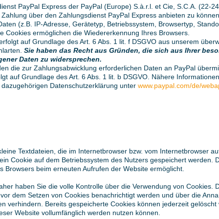
nst PayPal Express der PayPal (Europe) S.à.r.l. et Cie, S.C.A. (22-2
 Zahlung über den Zahlungsdienst PayPal Express anbieten zu können.
Daten (z.B. IP-Adresse, Gerätetyp, Betriebssystem, Browsertyp, Standor
ie Cookies ermöglichen die Wiedererkennung Ihres Browsers.
rfolgt auf Grundlage des Art. 6 Abs. 1 lit. f DSGVO aus unserem über
hlarten.
Sie haben das Recht aus Gründen, die sich aus Ihrer beson
gener Daten zu widersprechen.
n die zur Zahlungsabwicklung erforderlichen Daten an PayPal übermitt
folgt auf Grundlage des Art. 6 Abs. 1 lit. b DSGVO. Nähere Informatio
r dazugehörigen Datenschutzerklärung unter
www.paypal.com/de/webap
leine Textdateien, die im Internetbrowser bzw. vom Internetbrowser 
 ein Cookie auf dem Betriebssystem des Nutzers gespeichert werden. Di
des Browsers beim erneuten Aufrufen der Website ermöglicht.
her haben Sie die volle Kontrolle über die Verwendung von Cookies. 
e vor dem Setzen von Cookies benachrichtigt werden und über die Ann
n verhindern. Bereits gespeicherte Cookies können jederzeit gelöscht 
ieser Website vollumfänglich werden nutzen können.