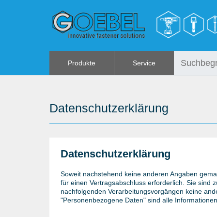
Produkte
Service
SCHRAUBEN
ANGEBOTE
NIETE
%SALE%
Daten­schutz­erklärung
SPEZIAL NIETE
KATALOGE
NIETMUTTERN
FAQ - Häufig gestellte Fragen
NIETWERKZEUGE
Datenschutzerklärung
SPANN & SCHNELLVERSCHLÜSSE
HANDWERKZEUGE
Soweit nachstehend keine anderen Angaben gemacht
für einen Vertragsabschluss erforderlich. Sie sind z
METALLWAREN
nachfolgenden Verarbeitungsvorgängen keine ande
KLEBEN UND DICHTEN
"Personenbezogene Daten" sind alle Informationen, d
ARBEITSSCHUTZ