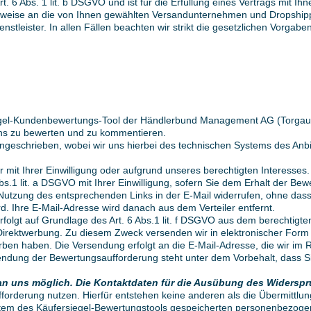
. 6 Abs. 1 lit. b DSGVO und ist für die Erfüllung eines Vertrags mit Ihn
lsweise an die von Ihnen gewählten Versandunternehmen und Dropshippi
ienstleister. In allen Fällen beachten wir strikt die gesetzlichen Vorg
gel-Kundenbewertungs-Tool der Händlerbund Management AG (Torgauer
 uns zu bewerten und zu kommentieren.
geschrieben, wobei wir uns hierbei des technischen Systems des Anbi
r mit Ihrer Einwilligung oder aufgrund unseres berechtigten Interesses.
Abs.1 lit. a DSGVO mit Ihrer Einwilligung, sofern Sie dem Erhalt der B
r Nutzung des entsprechenden Links in der E-Mail widerrufen, ohne dass
rd. Ihre E-Mail-Adresse wird danach aus dem Verteiler entfernt.
rfolgt auf Grundlage des Art. 6 Abs.1 lit. f DSGVO aus dem berechtigte
rektwerbung. Zu diesem Zweck versenden wir in elektronischer Form
worben haben. Die Versendung erfolgt an die E-Mail-Adresse, die wir i
sendung der Bewertungsaufforderung steht unter dem Vorbehalt, dass S
g an uns möglich. Die Kontaktdaten für die Ausübung des Widersp
orderung nutzen. Hierfür entstehen keine anderen als die Übermittlun
em des Käufersiegel-Bewertungstools gespeicherten personenbezoge