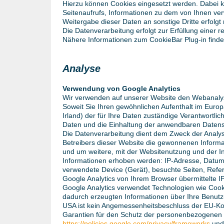
Hierzu können Cookies eingesetzt werden. Dabei k
Seitenaufrufs, Informationen zu dem von Ihnen ve
Weitergabe dieser Daten an sonstige Dritte erfolgt 
Die Datenverarbeitung erfolgt zur Erfüllung einer r
Nähere Informationen zum CookieBar Plug-in finde
Analyse
Verwendung von Google Analytics
Wir verwenden auf unserer Website den Webanalys
Soweit Sie Ihren gewöhnlichen Aufenthalt im Europ
Irland) der für Ihre Daten zuständige Verantwortl
Daten und die Einhaltung der anwendbaren Datensc
Die Datenverarbeitung dient dem Zweck der Analys
Betreibers dieser Website die gewonnenen Inform
und um weitere, mit der Websitenutzung und der I
Informationen erhoben werden: IP-Adresse, Datum 
verwendete Device (Gerät), besuchte Seiten, Refe
Google Analytics von Ihrem Browser übermittelte 
Google Analytics verwendet Technologien wie Cook
dadurch erzeugten Informationen über Ihre Benutz
USA ist kein Angemessenheitsbeschluss der EU-Kom
Garantien für den Schutz der personenbezogenen 
https://policies.google.com/privacy/frameworks
un