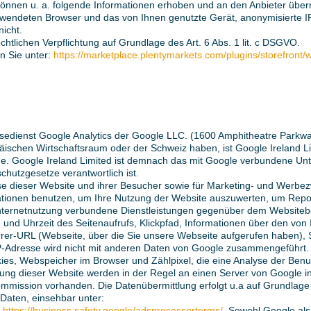
önnen u. a. folgende Informationen erhoben und an den Anbieter über
rwendeten Browser und das von Ihnen genutzte Gerät, anonymisierte IP
nicht.
echtlichen Verpflichtung auf Grundlage des Art. 6 Abs. 1 lit. c DSGVO.
n Sie unter:
https://marketplace.plentymarkets.com/plugins/storefront
edienst Google Analytics der Google LLC. (1600 Amphitheatre Parkwa
äischen Wirtschaftsraum oder der Schweiz haben, ist Google Ireland L
iche. Google Ireland Limited ist demnach das mit Google verbundene Un
hutzgesetze verantwortlich ist.
e dieser Website und ihrer Besucher sowie für Marketing- und Werbez
ationen benutzen, um Ihre Nutzung der Website auszuwerten, um Repor
nternetnutzung verbundene Dienstleistungen gegenüber dem Websitebet
und Uhrzeit des Seitenaufrufs, Klickpfad, Informationen über den vo
rrer-URL (Webseite, über die Sie unsere Webseite aufgerufen haben), 
IP-Adresse wird nicht mit anderen Daten von Google zusammengeführt.
ies, Webspeicher im Browser und Zählpixel, die eine Analyse der Benu
ung dieser Website werden in der Regel an einen Server von Google in
mission vorhanden. Die Datenübermittlung erfolgt u.a auf Grundlage 
Daten, einsehbar unter:
d
https://business.safety.google/adsprocessorterms/.
Sowohl Google als 