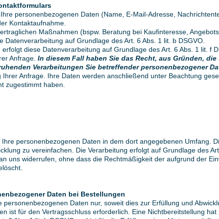
ontaktformulars
 Ihre personenbezogenen Daten (Name, E-Mail-Adresse, Nachrichtentex
der Kontaktaufnahme.
traglichen Maßnahmen (bspw. Beratung bei Kaufinteresse, Angebotser
ese Datenverarbeitung auf Grundlage des Art. 6 Abs. 1 lit. b DSGVO.
erfolgt diese Datenverarbeitung auf Grundlage des Art. 6 Abs. 1 lit.
rer Anfrage.
In diesem Fall haben Sie das Recht, aus Gründen, die 
O beruhenden Verarbeitungen Sie betreffender personenbezogener D
g Ihrer Anfrage. Ihre Daten werden anschließend unter Beachtung geset
ht zugestimmt haben.
n
r Ihre personenbezogenen Daten in dem dort angegebenen Umfang. Di
klung zu vereinfachen. Die Verarbeitung erfolgt auf Grundlage des Art. 
g an uns widerrufen, ohne dass die Rechtmäßigkeit der aufgrund der Ein
elöscht.
nenbezogener Daten bei Bestellungen
re personenbezogenen Daten nur, soweit dies zur Erfüllung und Abwicklu
aten ist für den Vertragsschluss erforderlich. Eine Nichtbereitstellung h