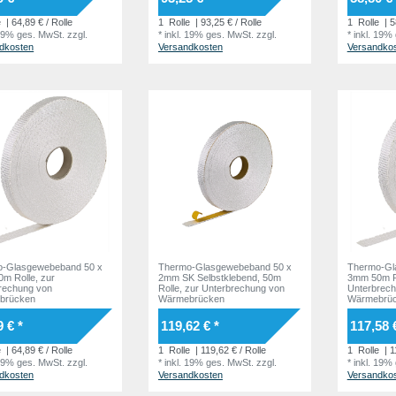
e
| 64,89 € / Rolle
1
Rolle
| 93,25 € / Rolle
1
Rolle
| 5
 19% ges. MwSt.
zzgl.
*
inkl. 19% ges. MwSt.
zzgl.
*
inkl. 19%
dkosten
Versandkosten
Versandko
o-Glasgewebeband 50 x
Thermo-Glasgewebeband 50 x
Thermo-Gl
m Rolle, zur
2mm SK Selbstklebend, 50m
3mm 50m Ro
rechung von
Rolle, zur Unterbrechung von
Unterbrech
brücken
Wärmebrücken
Wärmebrü
9 € *
119,62 € *
117,58 
e
| 64,89 € / Rolle
1
Rolle
| 119,62 € / Rolle
1
Rolle
| 1
 19% ges. MwSt.
zzgl.
*
inkl. 19% ges. MwSt.
zzgl.
*
inkl. 19%
dkosten
Versandkosten
Versandko