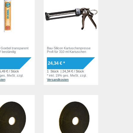
n Goebel transparent
Bau-Silicon Kartuschenpresse
V beständig
Profi für 310 ml Kartuschen
24,34 € *
5,49 € / Stück
1
Stück
| 24,34 € / Stück
 ges. MwSt.
zzgl.
*
inkl. 19% ges. MwSt.
zzgl.
sten
Versandkosten