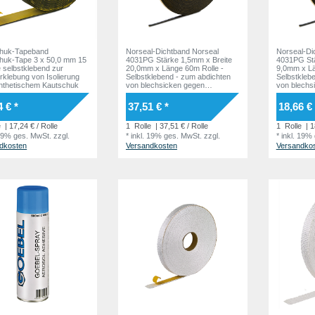
huk-Tapeband
Norseal-Dichtband Norseal
Norseal-Di
huk-Tape 3 x 50,0 mm 15
4031PG Stärke 1,5mm x Breite
4031PG Stä
e selbstklebend zur
20,0mm x Länge 60m Rolle -
9,0mm x Lä
rklebung von Isolierung
Selbstklebend - zum abdichten
Selbstkleb
nthetischem Kautschuk
von blechsicken gegen
von blechs
Feuchtigkeit auf EPDM-Basis
Feuchtigke
4 € *
37,51 € *
18,66 € 
e
| 17,24 € / Rolle
1
Rolle
| 37,51 € / Rolle
1
Rolle
| 1
 19% ges. MwSt.
zzgl.
*
inkl. 19% ges. MwSt.
zzgl.
*
inkl. 19%
dkosten
Versandkosten
Versandko