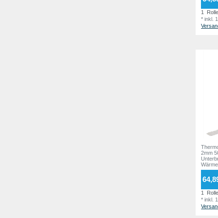
1
Roll
*
inkl.
Versan
Therm
2mm 50
Unterb
Wärme
64,8
1
Roll
*
inkl.
Versan