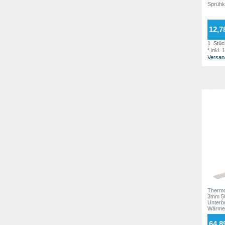
12,7
1
Stüc
*
inkl.
Versan
Therm
3mm 50
Unterb
Wärme
64,8