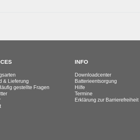
ICES
INFO
gsarten
Downloadcenter
 & Lieferung
Batterieentsorgung
äufig gestellte Fragen
Hilfe
ter
Termine
r
Erklärung zur Barrierefreiheit
t