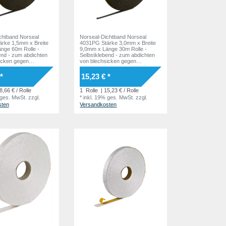
chtband Norseal
Norseal-Dichtband Norseal
rke 1,5mm x Breite
4031PG Stärke 3,0mm x Breite
nge 60m Rolle -
9,0mm x Länge 30m Rolle -
end - zum abdichten
Selbstklebend - zum abdichten
icken gegen
von blechsicken gegen
it auf EPDM-Basis
Feuchtigkeit auf EPDM-Basis
*
15,23 € *
8,66 € / Rolle
1
Rolle
| 15,23 € / Rolle
 ges. MwSt.
zzgl.
*
inkl. 19% ges. MwSt.
zzgl.
sten
Versandkosten