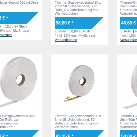
Sprühkleber Goebel 500 ml Dose
Thermo-Glasgewebeband 20 x
Thermo-Gl
2mm SK Selbstklebend, 50m
2mm 50m Ro
Rolle, zur Unterbrechung von
Unterbrech
Wärmebrücken
Wärmebrü
8 € *
58,80 € *
46,65 € 
k
| 12,78 € / Stück
 19% ges. MwSt.
zzgl.
1
Rolle
| 58,80 € / Rolle
1
Rolle
| 4
dkosten
*
inkl. 19% ges. MwSt.
zzgl.
*
inkl. 19%
Versandkosten
Versandko
o-Glasgewebeband 30 x
Thermo-Glasgewebeband 30 x
Thermo-Gl
m Rolle, zur
3mm SK Selbstklebend, 50m
2mm 50m Ro
rechung von
Rolle, zur Unterbrechung von
Unterbrech
brücken
Wärmebrücken
Wärmebrü
9 € *
93,25 € *
58,80 € 