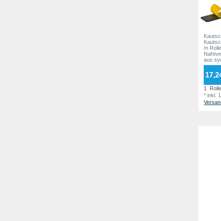
Kautsc
Kautsc
m Roll
Nahtve
aus sy
17,2
1
Roll
*
inkl.
Versan