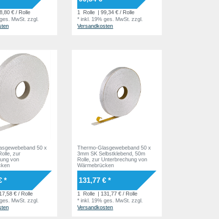
8,80 € / Rolle
1
Rolle
| 99,34 € / Rolle
 ges. MwSt.
zzgl.
*
inkl. 19% ges. MwSt.
zzgl.
sten
Versandkosten
asgewebeband 50 x
Thermo-Glasgewebeband 50 x
lle, zur
3mm SK Selbstklebend, 50m
ung von
Rolle, zur Unterbrechung von
cken
Wärmebrücken
€ *
131,77 € *
17,58 € / Rolle
1
Rolle
| 131,77 € / Rolle
 ges. MwSt.
zzgl.
*
inkl. 19% ges. MwSt.
zzgl.
sten
Versandkosten