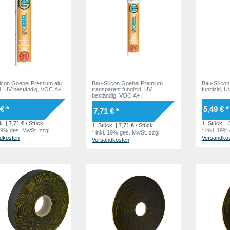
licon Goebel Premium alu
Bau-Silicon Goebel Premium
Bau-Silico
id, UV beständig, VOC A+
transparent fungizid, UV
fungizid, U
beständig, VOC A+
€ *
5,49 € *
7,71 € *
k
| 7,71 € / Stück
1
Stück
| 
1
Stück
| 7,71 € / Stück
 19% ges. MwSt.
zzgl.
*
inkl. 19%
*
inkl. 19% ges. MwSt.
zzgl.
dkosten
Versandko
Versandkosten