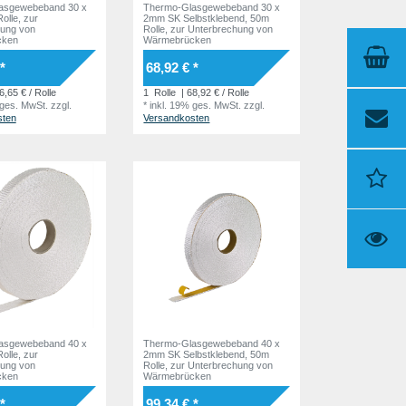
asgewebeband 30 x
Thermo-Glasgewebeband 30 x
lle, zur
2mm SK Selbstklebend, 50m
ung von
Rolle, zur Unterbrechung von
cken
Wärmebrücken
*
68,92 € *
6,65 € / Rolle
1
Rolle
| 68,92 € / Rolle
 ges. MwSt.
zzgl.
*
inkl. 19% ges. MwSt.
zzgl.
sten
Versandkosten
asgewebeband 40 x
Thermo-Glasgewebeband 40 x
lle, zur
2mm SK Selbstklebend, 50m
ung von
Rolle, zur Unterbrechung von
cken
Wärmebrücken
*
99,34 € *