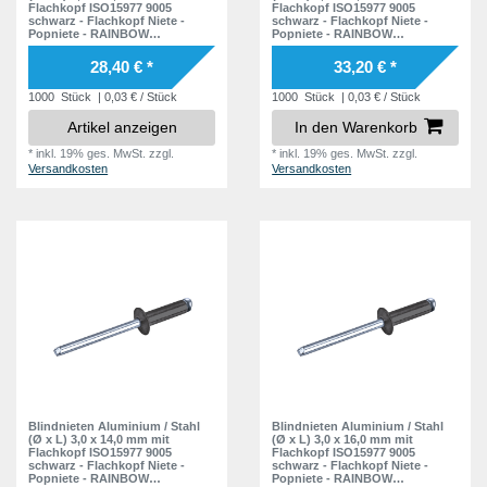
Flachkopf ISO15977 9005
Flachkopf ISO15977 9005
23,5 mm
2
schwarz - Flachkopf Niete -
schwarz - Flachkopf Niete -
25,0 mm
3
Popniete - RAINBOW
Popniete - RAINBOW
STANDARD
STANDARD
24,0 mm
4
26,0 mm
28,40 € *
33,20 € *
2
25,0 mm
3
30,0 mm
1000
Stück
| 0,03 € / Stück
1000
Stück
| 0,03 € / Stück
6
26,0 mm
2
Artikel anzeigen
In den Warenkorb
35,0 mm
4
30,0 mm
*
inkl. 19% ges. MwSt.
zzgl.
*
inkl. 19% ges. MwSt.
zzgl.
7
40,0 mm
4
Versandkosten
Versandkosten
35,0 mm
6
45,0 mm
4
40,0 mm
4
50,0 mm
4
45,0 mm
4
55,0 mm
4
50,0 mm
4
55,0 mm
4
60,0 mm
4
Blindnieten Aluminium / Stahl
Blindnieten Aluminium / Stahl
(Ø x L) 3,0 x 14,0 mm mit
(Ø x L) 3,0 x 16,0 mm mit
Flachkopf ISO15977 9005
Flachkopf ISO15977 9005
schwarz - Flachkopf Niete -
schwarz - Flachkopf Niete -
Popniete - RAINBOW
Popniete - RAINBOW