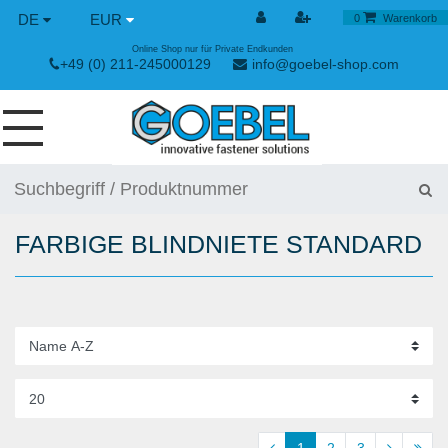
DE
EUR
0
Warenkorb
Online Shop nur für Private Endkunden
+49 (0) 211-245000129
info@goebel-shop.com
SCHRAUBEN
NIETE
FARBIGE BLINDNIETE STANDARD
SPEZIAL NIETE
NIETMUTTERN
NIETWERKZEUGE
SPANN & SCHNELLVERSCHLÜSSE
HANDWERKZEUGE
1
2
3