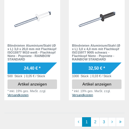
Blindnieten Aluminium/Stahl (Ø
Blindnieten Aluminium/Stahl (Ø
x L) 3,0 x 20,0 mm mit Flachkopf
x L) 3,0 x 4,0 mm mit Flachkopf
ISO15977 9010 weiß - Flachkopf
ISO15977 9005 schwarz -
Niete - Popniete - RAINBOW
Flachkopf Niete - Popniete -
STANDARD
RAINBOW STANDARD
24,40 € *
32,50 € *
500
Stück
| 0,05 € / Stück
1000
Stück
| 0,03 € / Stück
Artikel anzeigen
Artikel anzeigen
*
inkl. 19% ges. MwSt.
zzgl.
*
inkl. 19% ges. MwSt.
zzgl.
Versandkosten
Versandkosten
1
2
3