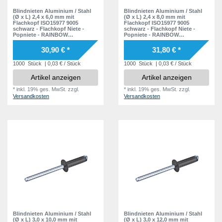
12,5 mm
2
55,0 mm
4
12,5 mm
2
Blindnieten Aluminium / Stahl
Blindnieten Aluminium / Stahl
13,0 mm
(Ø x L) 2,4 x 6,0 mm mit
(Ø x L) 2,4 x 8,0 mm mit
6
60,0 mm
4
13,0 mm
Flachkopf ISO15977 9005
Flachkopf ISO15977 9005
8
schwarz - Flachkopf Niete -
schwarz - Flachkopf Niete -
14,0 mm
4
65,0 mm
4
Popniete - RAINBOW
Popniete - RAINBOW
14,0 mm
4
STANDARD
STANDARD
14,5 mm
2
30,90 € *
31,80 € *
14,5 mm
2
15,0 mm
4
1000
Stück
| 0,03 € / Stück
1000
Stück
| 0,03 € / Stück
15,0 mm
3
Artikel anzeigen
Artikel anzeigen
16,0 mm
4
16,0 mm
4
*
inkl. 19% ges. MwSt.
zzgl.
*
inkl. 19% ges. MwSt.
zzgl.
16,5 mm
2
Versandkosten
Versandkosten
16,5 mm
2
17,0 mm
7
17,0 mm
6
18,0 mm
2
18,0 mm
3
19,0 mm
2
19,0 mm
1
20,0 mm
6
20,0 mm
4
21,0 mm
1
21,0 mm
2
21,5 mm
1
21,5 mm
2
22,0 mm
2
23,0 mm
3
Blindnieten Aluminium / Stahl
Blindnieten Aluminium / Stahl
23,0 mm
2
(Ø x L) 3,0 x 10,0 mm mit
(Ø x L) 3,0 x 12,0 mm mit
24,0 mm
2