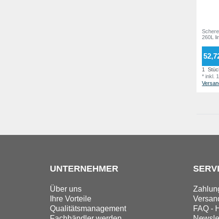
Schere
260L l
52,7
1
Stüc
*
inkl.
Versan
UNTERNEHMER
SERV
Über uns
Zahlun
Ihre Vorteile
Versand
Qualitätsmanagement
FAQ - H
Fachhändler werden
Newslet