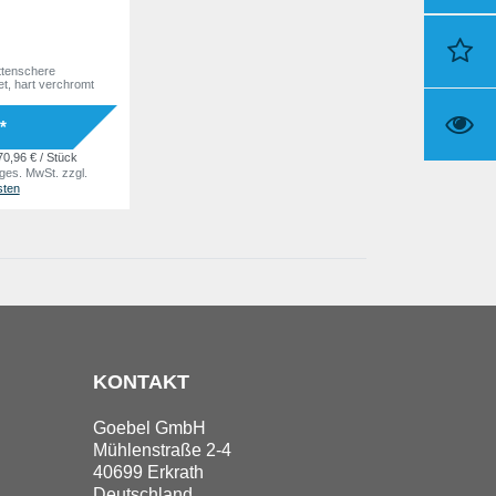
tenschere
t, hart verchromt
*
70,96 € / Stück
 ges. MwSt.
zzgl.
sten
KONTAKT
Goebel GmbH
Mühlenstraße 2-4
40699 Erkrath
Deutschland