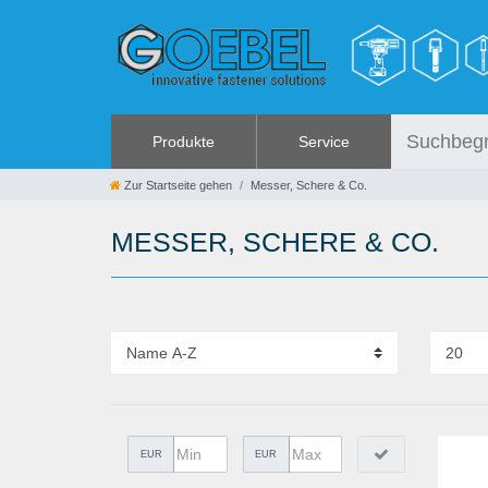
Produkte
Service
SCHRAUBEN
ANGEBOTE
Zur Startseite gehen
Messer, Schere & Co.
NIETE
%SALE%
MESSER, SCHERE & CO.
SPEZIAL NIETE
KATALOGE
NIETMUTTERN
FAQ - Häufig gestellte Fragen
NIETWERKZEUGE
SPANN & SCHNELLVERSCHLÜSSE
HANDWERKZEUGE
METALLWAREN
KLEBEN UND DICHTEN
EUR
EUR
ARBEITSSCHUTZ