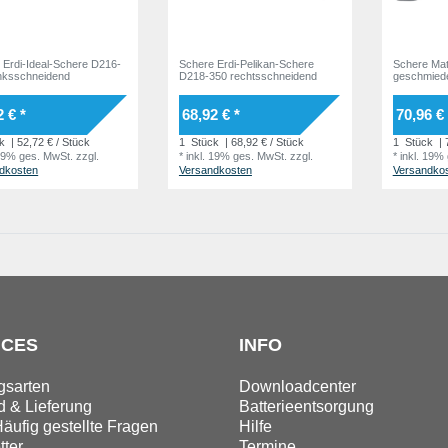
 Erdi-Ideal-Schere D216-
Schere Erdi-Pelikan-Schere
Schere Mat
inksschneidend
D218-350 rechtsschneidend
geschmiede
2 € *
68,92 € *
70,96 € 
k
| 52,72 € / Stück
1
Stück
| 68,92 € / Stück
1
Stück
| 
 19% ges. MwSt.
zzgl.
*
inkl. 19% ges. MwSt.
zzgl.
*
inkl. 19%
dkosten
Versandkosten
Versandko
ICES
INFO
gsarten
Downloadcenter
 & Lieferung
Batterieentsorgung
äufig gestellte Fragen
Hilfe
ter
Termine