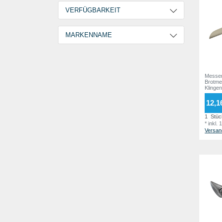
VERFÜGBARKEIT
2 Tage
7
MARKENNAME
GOEBEL
7
Messer
Brotme
Klinge
12,1
1
Stüc
*
inkl.
Versan