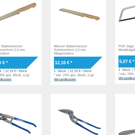
 Mattenmesser
Messer Mattenmesser
PUK-Säge mit 150 mm
sserform 2,0 mm
Schinkenform 2,0 mm
Metallsägeb
nstärke
Klingenstärke
5,07 € *
6 € *
12,16 € *
1
Stück
| 
k
| 12,16 € / Stück
1
Stück
| 12,16 € / Stück
*
inkl. 19%
 19% ges. MwSt.
zzgl.
*
inkl. 19% ges. MwSt.
zzgl.
Versandko
dkosten
Versandkosten