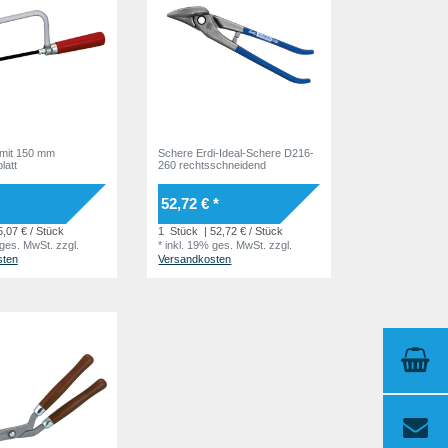
Schere Erdi-Ideal-Schere D216-
latt
260 rechtsschneidend
52,72 € *
5,07 € / Stück
1
Stück
| 52,72 € / Stück
 ges. MwSt.
zzgl.
*
inkl. 19% ges. MwSt.
zzgl.
sten
Versandkosten