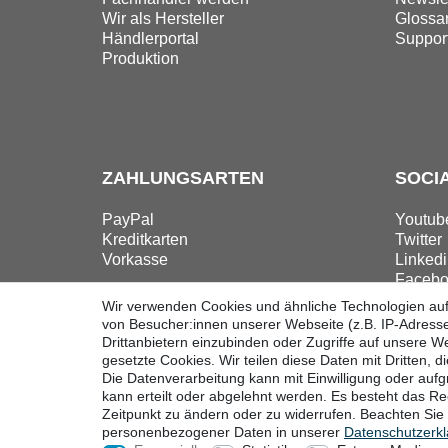
Wir als Hersteller
Glossa
Händlerportal
Suppor
Produktion
ZAHLUNGSARTEN
SOCI
PayPal
Youtub
Kreditkarten
Twitter
Vorkasse
Linkedi
Facebo
Instag
Wir verwenden Cookies und ähnliche Technologien au
von Besucher:innen unserer Webseite (z.B. IP-Adresse
Drittanbietern einzubinden oder Zugriffe auf unsere We
gesetzte Cookies. Wir teilen diese Daten mit Dritten, d
Die Datenverarbeitung kann mit Einwilligung oder auf
Widerrufsrecht
Widerrufsform
kann erteilt oder abgelehnt werden. Es besteht das Rec
Zeitpunkt zu ändern oder zu widerrufen. Beachten Si
personenbezogener Daten in unserer
Daten­schutz­erk