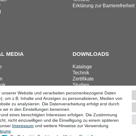
r
Erklärung zur Barrierefreiheit
t
AL MEDIA
DOWNLOADS
e
Kataloge
Technik
n
Zertifikate
ok
Studien
ram
Promotion
f unserer Website und verarbeiten personenbezogene Daten
), um z.B. Inhalte und Anzeigen zu personalisieren, Medien von
bsite zu analysieren. Die Datenverarbeitung erfolgt erst durch
ie wir in den Einstellungen benennen.
grund eines berechtigten Interesses erfolgen. Die Zustimmung
ular
Impressum
Datenschutzerklärung
AGB
Barri
ht, nicht einzuwilligen und die Einwilligung zu einem späteren
e unser
Impressum
und weitere Hinweise zur Verwendung
lärung
.
© Copyright 2026 | Alle Rechte vorbehalten.