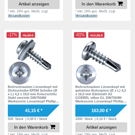
Artikel anzeigen
In den Warenkorb
*
inkl. 19% ges. MwSt.
zzgl.
*
inkl. 19% ges. MwSt.
zzgl.
Versandkosten
Versandkosten
-17%
-61%
49,38 €
414,36 €
Bohrschrauben Linsenkopf mit
Bohrschrauben Linsenkopf mit
Dichtscheibe EPDM Scheibe (Ø
gehärtete Bohrspitze (Ø x L) 4,2
x L) 4,2 x 19,0 mm Kreuzschlitz
x 16,0 mm Edelstahl A2
Stahl verzinkt DIN7504M
GOEBEL silber GL DIN7504M
Werksnorm Linsenkopf Phillips-
Werksnorm Linsenkopf Phillips-
Kreuzschlitz PH -
Kreuzschlitz PH -
Selbstbohrende Schraube -
Selbstbohrende Schraube -
41,15 € *
163,00 € *
Selbstschneidende
Selbstschneidende
Bohrschraube -
Bohrschraube -
500
Stück
| 0,08 € / Stück
1000
Stück
| 0,16 € / Stück
Selbstbohrschrauben
Selbstbohrschrauben
In den Warenkorb
Artikel anzeigen
*
inkl. 19% ges. MwSt.
zzgl.
*
inkl. 19% ges. MwSt.
zzgl.