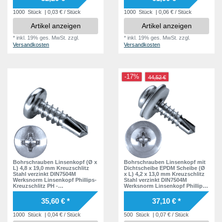
Bohrschraube -
Bohrschraube -
Selbstbohrschrauben
Selbstbohrschrauben
1000
Stück
| 0,03 € / Stück
1000
Stück
| 0,06 € / Stück
Artikel anzeigen
Artikel anzeigen
*
inkl. 19% ges. MwSt.
zzgl.
*
inkl. 19% ges. MwSt.
zzgl.
Versandkosten
Versandkosten
-17%
44,52 €
Bohrschrauben Linsenkopf (Ø x
Bohrschrauben Linsenkopf mit
L) 4,8 x 19,0 mm Kreuzschlitz
Dichtscheibe EPDM Scheibe (Ø
Stahl verzinkt DIN7504M
x L) 4,2 x 13,0 mm Kreuzschlitz
Werksnorm Linsenkopf Phillips-
Stahl verzinkt DIN7504M
Kreuzschlitz PH -
Werksnorm Linsenkopf Phillips-
Selbstbohrende Schraube -
Kreuzschlitz PH -
Selbstschneidende
Selbstbohrende Schraube -
35,60 € *
37,10 € *
Bohrschraube -
Selbstschneidende
Selbstbohrschrauben
Bohrschraube -
1000
Stück
| 0,04 € / Stück
500
Stück
| 0,07 € / Stück
Selbstbohrschrauben