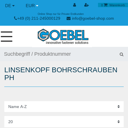
DE
EUR
0
Warenkorb
Online Shop nur für Private Endkunden
+49 (0) 211-245000129
info@goebel-shop.com
SCHRAUBEN
NIETE
LINSENKOPF BOHRSCHRAUBEN
SPEZIAL NIETE
PH
NIETMUTTERN
NIETWERKZEUGE
SPANN & SCHNELLVERSCHLÜSSE
HANDWERKZEUGE