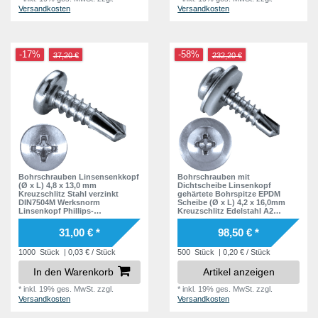
Versandkosten
Versandkosten
-17%
-58%
37,20 €
232,20 €
Bohrschrauben Linsensenkkopf
Bohrschrauben mit
(Ø x L) 4,8 x 13,0 mm
Dichtscheibe Linsenkopf
Kreuzschlitz Stahl verzinkt
gehärtete Bohrspitze EPDM
DIN7504M Werksnorm
Scheibe (Ø x L) 4,2 x 16,0mm
Linsenkopf Phillips-
Kreuzschlitz Edelstahl A2
Kreuzschlitz PH -
GOEBEL silberGL DIN7504M
Selbstbohrende Schraube -
Werksnorm Linsenkopf Phillips-
31,00 € *
98,50 € *
Selbstschneidende
Kreuzschlitz PH Selbstbohrende
Bohrschraube -
Schraube Selbstschneidende
1000
Stück
| 0,03 € / Stück
500
Stück
| 0,20 € / Stück
Selbstbohrschrauben
In den Warenkorb
Artikel anzeigen
*
inkl. 19% ges. MwSt.
zzgl.
*
inkl. 19% ges. MwSt.
zzgl.
Versandkosten
Versandkosten