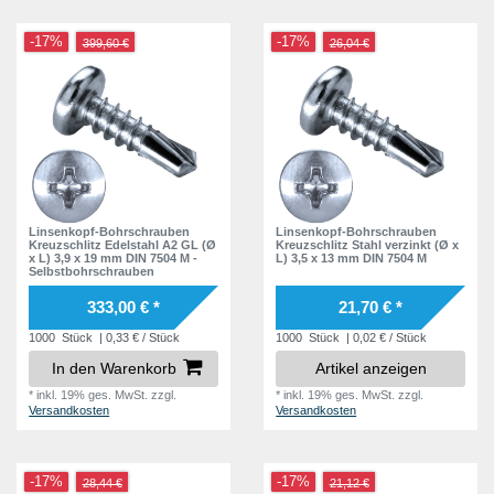
-17%
-17%
399,60 €
26,04 €
Linsenkopf-Bohrschrauben
Linsenkopf-Bohrschrauben
Kreuzschlitz Edelstahl A2 GL (Ø
Kreuzschlitz Stahl verzinkt (Ø x
x L) 3,9 x 19 mm DIN 7504 M -
L) 3,5 x 13 mm DIN 7504 M
Selbstbohrschrauben
333,00 € *
21,70 € *
1000
Stück
| 0,33 € / Stück
1000
Stück
| 0,02 € / Stück
In den Warenkorb
Artikel anzeigen
*
inkl. 19% ges. MwSt.
zzgl.
*
inkl. 19% ges. MwSt.
zzgl.
Versandkosten
Versandkosten
-17%
-17%
28,44 €
21,12 €