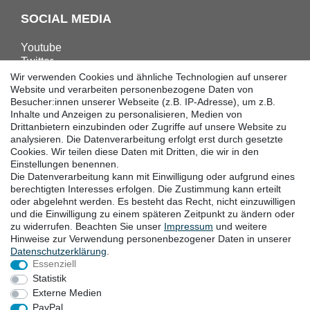
SOCIAL MEDIA
Youtube
Twitter
Linkedin
Wir verwenden Cookies und ähnliche Technologien auf unserer
Facebook
Website und verarbeiten personenbezogene Daten von
Besucher:innen unserer Webseite (z.B. IP-Adresse), um z.B.
Instagram
Inhalte und Anzeigen zu personalisieren, Medien von
Drittanbietern einzubinden oder Zugriffe auf unsere Website zu
analysieren. Die Datenverarbeitung erfolgt erst durch gesetzte
DOWNLOADS
Cookies. Wir teilen diese Daten mit Dritten, die wir in den
Einstellungen benennen.
Kataloge
Die Datenverarbeitung kann mit Einwilligung oder aufgrund eines
Technik
berechtigten Interesses erfolgen. Die Zustimmung kann erteilt
Zertifikate
oder abgelehnt werden. Es besteht das Recht, nicht einzuwilligen
Studien
und die Einwilligung zu einem späteren Zeitpunkt zu ändern oder
zu widerrufen. Beachten Sie unser
Impressum
und weitere
Promotion
Hinweise zur Verwendung personenbezogener Daten in unserer
Daten­schutz­erklärung
.
Essenziell
STANDORTE
Statistik
Externe Medien
PayPal