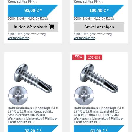
Kreuzschlitz PH -
Kreuzschlitz PH -
Selbstbohrende Schraube -
Selbstbohrende Schraube -
Selbstschneidende
Selbstschneidende
93,00 € *
100,40 € *
Bohrschraube -
Bohrschraube -
Selbstbohrschrauben
Selbstbohrschrauben
1000
Stück
| 0,09 € / Stück
1000
Stück
| 0,10 € / Stück
In den Warenkorb
Artikel anzeigen
*
inkl. 19% ges. MwSt.
zzgl.
*
inkl. 19% ges. MwSt.
zzgl.
Versandkosten
Versandkosten
-55%
137,40 €
Bohrschrauben Linsenkopf (Ø x
Bohrschrauben Linsenkopf (Ø x
L) 4,8 x 16,0 mm Kreuzschlitz
L) 4,8 x 19,0 mm Edelstahl C1
Stahl verzinkt DIN7504M
GOEBEL silber GL DIN7504M
Werksnorm Linsenkopf Phillips-
Werksnorm Linsenkopf Phillips-
Kreuzschlitz PH -
Kreuzschlitz PH -
Selbstbohrende Schraube -
Selbstbohrende Schraube -
Selbstschneidende
Selbstschneidende
32,20 € *
61,90 € *