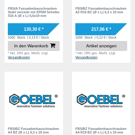
FBS/A Fassadenbauschrauben
FBS/BZ Fassadenbauschrauben
Stahl verzinkt mit EPDM Scheibe
A2 R16 BZ (Ø x L) 6,3 x 19 mm
S16 A (Ø x L) 6,5x19 mm
130,30 € *
217,06 € *
1000
Stück
| 0,13 € / Stück
1000
Stück
| 0,22 € / Stück
In den Warenkorb
Artikel anzeigen
*
inkl. 19% ges. MwSt.
zzgl.
*
inkl. 19% ges. MwSt.
zzgl.
Versandkosten
Versandkosten
FBS/BZ Fassadenbauschrauben
FBS/BZ Fassadenbauschrauben
A4 BZ (Ø x L) 6,3 x 19 mm
A4 R19 BZ (Ø x L) 6,3 x 19 mm