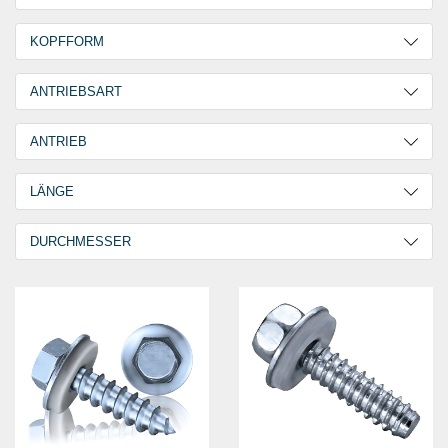
Stahl
3
Verzinkt
3
KOPFFORM
Sechskant
3
ANTRIEBSART
Außensechskant
2
ANTRIEB
Sechskant
3
LÄNGE
19,0 mm
5
DURCHMESSER
25,0 mm
2
6,3 mm
6
6,5 mm
1