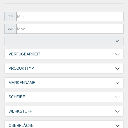
METALLWAREN
KLEBEN UND DICHTEN
EUR
ARBEITSSCHUTZ
EUR
ANGEBOTE
%SALE%
VERFÜGBARKEIT
KATALOGE
2 Tage
3
PRODUKTTYP
FAQ - Häufig gestellte Fragen
30 Tage
4
Fassadenbauschrauben (ALLE)
7
MARKENNAME
GOEBEL
7
SCHEIBE
EPDM
3
WERKSTOFF
Edelstahl V2A / A2
2
OBERFLÄCHE