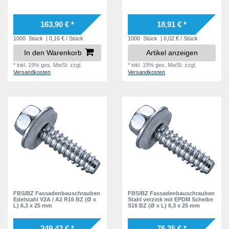
163,90 € *
18,91 € *
1000
Stück
| 0,16 € / Stück
1000
Stück
| 0,02 € / Stück
In den Warenkorb
Artikel anzeigen
*
inkl. 19% ges. MwSt.
zzgl.
*
inkl. 19% ges. MwSt.
zzgl.
Versandkosten
Versandkosten
FBS/BZ Fassadenbauschrauben
FBS/BZ Fassadenbauschrauben
Edelstahl V2A / A2 R16 BZ (Ø x
Stahl verzink mit EPDM Scheibe
L) 6,3 x 25 mm
S16 BZ (Ø x L) 6,3 x 25 mm
249,42 € *
76,35 € *