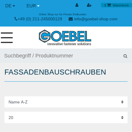
DE
EUR
0
Warenkorb
Online Shop nur für Private Endkunden
+49 (0) 211-245000129
info@goebel-shop.com
SCHRAUBEN
NIETE
FASSADENBAUSCHRAUBEN
SPEZIAL NIETE
NIETMUTTERN
NIETWERKZEUGE
SPANN & SCHNELLVERSCHLÜSSE
HANDWERKZEUGE