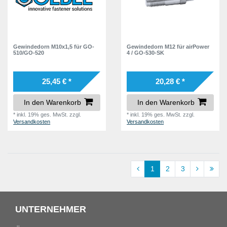
Gewindedorn M10x1,5 für GO-
Gewindedorn M12 für airPower
510/GO-520
4 / GO-530-SK
25,45 € *
20,28 € *
In den Warenkorb
In den Warenkorb
*
inkl. 19% ges. MwSt.
zzgl.
*
inkl. 19% ges. MwSt.
zzgl.
Versandkosten
Versandkosten
1
2
3
UNTERNEHMER