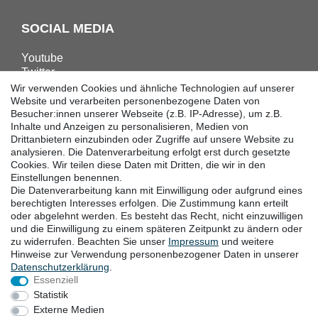
SOCIAL MEDIA
Youtube
Twitter
Linkedin
Wir verwenden Cookies und ähnliche Technologien auf unserer
Facebook
Website und verarbeiten personenbezogene Daten von
Besucher:innen unserer Webseite (z.B. IP-Adresse), um z.B.
Instagram
Inhalte und Anzeigen zu personalisieren, Medien von
Drittanbietern einzubinden oder Zugriffe auf unsere Website zu
analysieren. Die Datenverarbeitung erfolgt erst durch gesetzte
DOWNLOADS
Cookies. Wir teilen diese Daten mit Dritten, die wir in den
Einstellungen benennen.
Kataloge
Die Datenverarbeitung kann mit Einwilligung oder aufgrund eines
Technik
berechtigten Interesses erfolgen. Die Zustimmung kann erteilt
Zertifikate
oder abgelehnt werden. Es besteht das Recht, nicht einzuwilligen
Studien
und die Einwilligung zu einem späteren Zeitpunkt zu ändern oder
zu widerrufen. Beachten Sie unser
Impressum
und weitere
Promotion
Hinweise zur Verwendung personenbezogener Daten in unserer
Daten­schutz­erklärung
.
Essenziell
STANDORTE
Statistik
Externe Medien