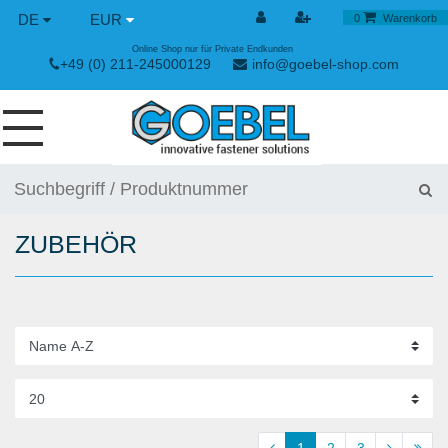
DE
EUR
0
Warenkorb
Online Shop nur für Private Endkunden
+49 (0) 211-245000129
info@goebel-shop.com
SCHRAUBEN
NIETE
ZUBEHÖR
SPEZIAL NIETE
NIETMUTTERN
NIETWERKZEUGE
SPANN & SCHNELLVERSCHLÜSSE
HANDWERKZEUGE
1
2
3