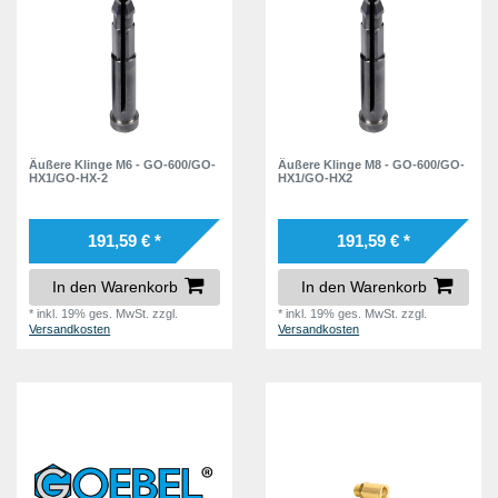
5
GO-12-N
16
GO-25-SN
7
GO-35
8
GO-40
7
Äußere Klinge M6 - GO-600/GO-
Äußere Klinge M8 - GO-600/GO-
GO-55
5
HX1/GO-HX-2
HX1/GO-HX2
191,59 € *
191,59 € *
In den Warenkorb
In den Warenkorb
*
inkl. 19% ges. MwSt.
zzgl.
*
inkl. 19% ges. MwSt.
zzgl.
Versandkosten
Versandkosten