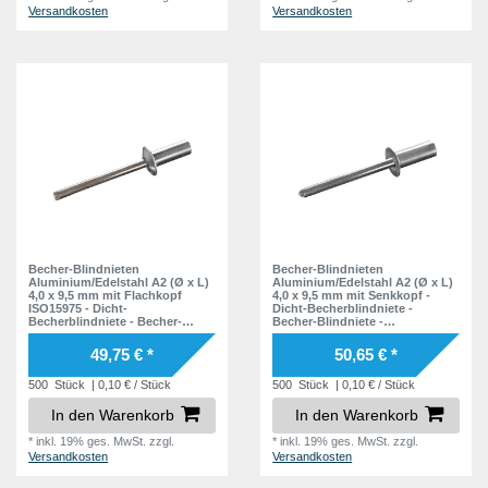
Versandkosten
Versandkosten
Becher-Blindnieten
Becher-Blindnieten
Aluminium/Edelstahl A2 (Ø x L)
Aluminium/Edelstahl A2 (Ø x L)
4,0 x 9,5 mm mit Flachkopf
4,0 x 9,5 mm mit Senkkopf -
ISO15975 - Dicht-
Dicht-Becherblindniete -
Becherblindniete - Becher-
Becher-Blindniete -
Blindniete - Dichtblindniete -
Dichtblindniete - Bechernieten -
Bechernieten - Dichtnieten -
Dichtnieten - CUP
49,75 € *
50,65 € *
CUP
500
Stück
| 0,10 € / Stück
500
Stück
| 0,10 € / Stück
In den Warenkorb
In den Warenkorb
*
inkl. 19% ges. MwSt.
zzgl.
*
inkl. 19% ges. MwSt.
zzgl.
Versandkosten
Versandkosten