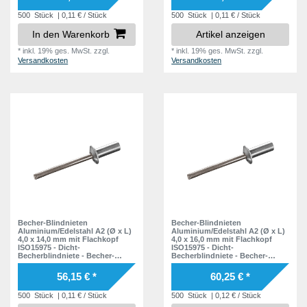
500
Stück
| 0,11 € / Stück
500
Stück
| 0,11 € / Stück
In den Warenkorb
Artikel anzeigen
*
inkl. 19% ges. MwSt.
zzgl.
*
inkl. 19% ges. MwSt.
zzgl.
Versandkosten
Versandkosten
Becher-Blindnieten
Becher-Blindnieten
Aluminium/Edelstahl A2 (Ø x L)
Aluminium/Edelstahl A2 (Ø x L)
4,0 x 14,0 mm mit Flachkopf
4,0 x 16,0 mm mit Flachkopf
ISO15975 - Dicht-
ISO15975 - Dicht-
Becherblindniete - Becher-
Becherblindniete - Becher-
Blindniete - Dichtblindniete -
Blindniete - Dichtblindniete -
Bechernieten - Dichtnieten -
Bechernieten - Dichtnieten -
56,15 € *
60,25 € *
CUP
CUP
500
Stück
| 0,11 € / Stück
500
Stück
| 0,12 € / Stück