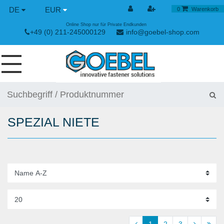
DE
EUR
0
Warenkorb
Online Shop nur für Private Endkunden
+49 (0) 211-245000129
info@goebel-shop.com
SCHRAUBEN
NIETE
SPEZIAL NIETE
SPEZIAL NIETE
NIETMUTTERN
NIETWERKZEUGE
SPANN & SCHNELLVERSCHLÜSSE
HANDWERKZEUGE
1
2
3