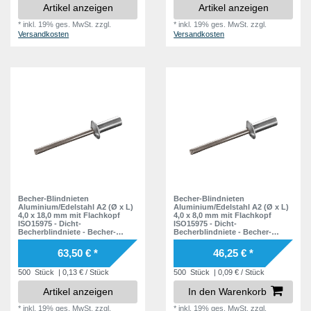
Artikel anzeigen
Artikel anzeigen
*
inkl. 19% ges. MwSt.
zzgl.
*
inkl. 19% ges. MwSt.
zzgl.
Versandkosten
Versandkosten
Becher-Blindnieten
Becher-Blindnieten
Aluminium/Edelstahl A2 (Ø x L)
Aluminium/Edelstahl A2 (Ø x L)
4,0 x 18,0 mm mit Flachkopf
4,0 x 8,0 mm mit Flachkopf
ISO15975 - Dicht-
ISO15975 - Dicht-
Becherblindniete - Becher-
Becherblindniete - Becher-
Blindniete - Dichtblindniete -
Blindniete - Dichtblindniete -
Bechernieten - Dichtnieten -
Bechernieten - Dichtnieten -
63,50 € *
46,25 € *
CUP
CUP
500
Stück
| 0,13 € / Stück
500
Stück
| 0,09 € / Stück
Artikel anzeigen
In den Warenkorb
*
inkl. 19% ges. MwSt.
zzgl.
*
inkl. 19% ges. MwSt.
zzgl.