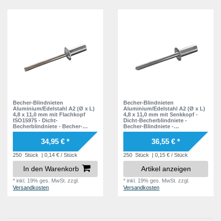
Becher-Blindnieten
Becher-Blindnieten
Aluminium/Edelstahl A2 (Ø x L)
Aluminium/Edelstahl A2 (Ø x L)
4,8 x 11,0 mm mit Flachkopf
4,8 x 11,0 mm mit Senkkopf -
ISO15975 - Dicht-
Dicht-Becherblindniete -
Becherblindniete - Becher-
Becher-Blindniete -
Blindniete - Dichtblindniete -
Dichtblindniete - Bechernieten -
Bechernieten - Dichtnieten -
Dichtnieten - CUP
34,95 € *
36,55 € *
CUP
250
Stück
| 0,14 € / Stück
250
Stück
| 0,15 € / Stück
In den Warenkorb
Artikel anzeigen
*
inkl. 19% ges. MwSt.
zzgl.
*
inkl. 19% ges. MwSt.
zzgl.
Versandkosten
Versandkosten