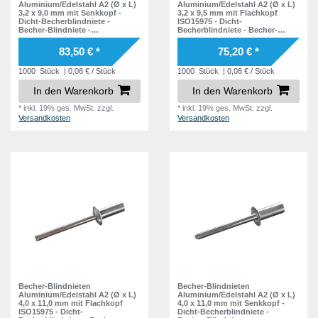
16,8 mm
3
Aluminium/Edelstahl A2 (Ø x L)
Aluminium/Edelstahl A2 (Ø x L)
20,0 mm
3,2 x 9,0 mm mit Senkkopf -
3,2 x 9,5 mm mit Flachkopf
4
20,0 mm
Dicht-Becherblindniete -
ISO15975 - Dicht-
4
Becher-Blindniete -
Becherblindniete - Becher-
21,0 mm
5
Dichtblindniete - Bechernieten -
Blindniete - Dichtblindniete -
Dichtnieten - CUP
Bechernieten - Dichtnieten -
83,50 € *
75,20 € *
CUP
25,0 mm
4
1000
Stück
| 0,08 € / Stück
1000
Stück
| 0,08 € / Stück
In den Warenkorb
In den Warenkorb
*
inkl. 19% ges. MwSt.
zzgl.
*
inkl. 19% ges. MwSt.
zzgl.
Versandkosten
Versandkosten
Becher-Blindnieten
Becher-Blindnieten
Aluminium/Edelstahl A2 (Ø x L)
Aluminium/Edelstahl A2 (Ø x L)
4,0 x 11,0 mm mit Flachkopf
4,0 x 11,0 mm mit Senkkopf -
ISO15975 - Dicht-
Dicht-Becherblindniete -