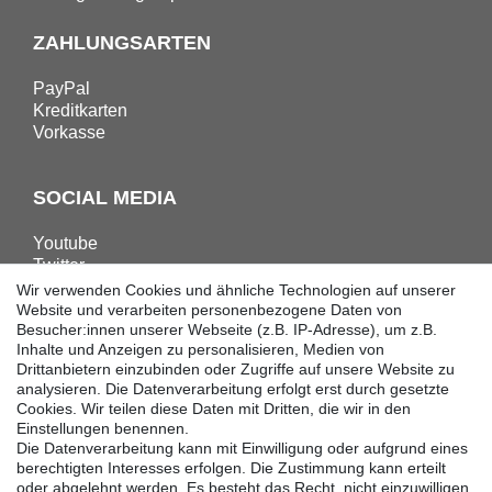
ZAHLUNGSARTEN
PayPal
Kreditkarten
Vorkasse
SOCIAL MEDIA
Youtube
Twitter
Linkedin
Wir verwenden Cookies und ähnliche Technologien auf unserer
Facebook
Website und verarbeiten personenbezogene Daten von
Besucher:innen unserer Webseite (z.B. IP-Adresse), um z.B.
Instagram
Inhalte und Anzeigen zu personalisieren, Medien von
Drittanbietern einzubinden oder Zugriffe auf unsere Website zu
analysieren. Die Datenverarbeitung erfolgt erst durch gesetzte
DOWNLOADS
Cookies. Wir teilen diese Daten mit Dritten, die wir in den
Einstellungen benennen.
Kataloge
Die Datenverarbeitung kann mit Einwilligung oder aufgrund eines
Technik
berechtigten Interesses erfolgen. Die Zustimmung kann erteilt
Zertifikate
oder abgelehnt werden. Es besteht das Recht, nicht einzuwilligen