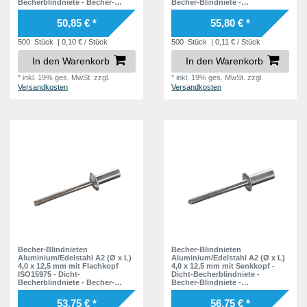
Becherblindniete - Becher-
Becher-Blindniete -
Blindniete - Dichtblindniete -
Dichtblindniete - Bechernieten -
Bechernieten - Dichtnieten -
Dichtnieten - CUP
50,85 € *
55,80 € *
CUP
500
Stück
| 0,10 € / Stück
500
Stück
| 0,11 € / Stück
In den Warenkorb
In den Warenkorb
*
inkl. 19% ges. MwSt.
zzgl.
*
inkl. 19% ges. MwSt.
zzgl.
Versandkosten
Versandkosten
Becher-Blindnieten
Becher-Blindnieten
Aluminium/Edelstahl A2 (Ø x L)
Aluminium/Edelstahl A2 (Ø x L)
4,0 x 12,5 mm mit Flachkopf
4,0 x 12,5 mm mit Senkkopf -
ISO15975 - Dicht-
Dicht-Becherblindniete -
Becherblindniete - Becher-
Becher-Blindniete -
Blindniete - Dichtblindniete -
Dichtblindniete - Bechernieten -
Bechernieten - Dichtnieten -
Dichtnieten - CUP
53,75 € *
56,75 € *
CUP