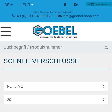
DE
EUR
0
Warenkorb
Online Shop nur für Private Endkunden
+49 (0) 211-245000129
info@goebel-shop.com
SCHRAUBEN
NIETE
SCHNELLVERSCHLÜSSE
SPEZIAL NIETE
NIETMUTTERN
NIETWERKZEUGE
SPANN & SCHNELLVERSCHLÜSSE
HANDWERKZEUGE