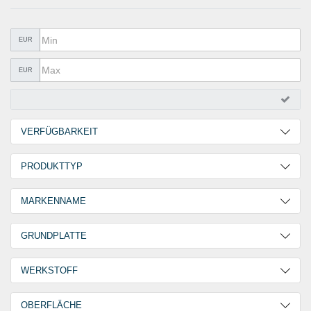
METALLWAREN
KLEBEN UND DICHTEN
EUR
ARBEITSSCHUTZ
EUR
ANGEBOTE
%SALE%
VERFÜGBARKEIT
KATALOGE
2 Tage
1
PRODUKTTYP
FAQ - Häufig gestellte Fragen
30 Tage
3
Schnellverschlüsse
4
MARKENNAME
GOEBEL
4
GRUNDPLATTE
Gewölbt
4
WERKSTOFF
Edelstahl V2A / A2 [ AISI 304 ]
2
OBERFLÄCHE