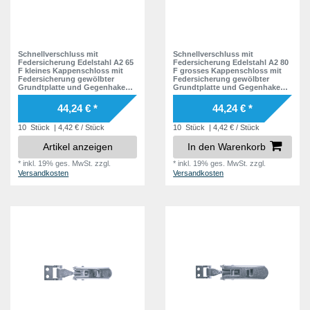
Schnellverschluss mit
Schnellverschluss mit
Federsicherung Edelstahl A2 65
Federsicherung Edelstahl A2 80
F kleines Kappenschloss mit
F grosses Kappenschloss mit
Federsicherung gewölbter
Federsicherung gewölbter
Grundtplatte und Gegenhaken -
Grundtplatte und Gegenhaken -
Kistenverschluss -
Kistenverschluss -
Kofferverschluss - Hebel
Kofferverschluss - Hebel
44,24 € *
44,24 € *
Verschluss
Verschluss
10
Stück
| 4,42 € / Stück
10
Stück
| 4,42 € / Stück
Artikel anzeigen
In den Warenkorb
*
inkl. 19% ges. MwSt.
zzgl.
*
inkl. 19% ges. MwSt.
zzgl.
Versandkosten
Versandkosten