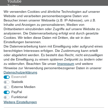
Youtube
Twitter
Linkedin
Wir verwenden Cookies und ähnliche Technologien auf unserer
Facebook
Website und verarbeiten personenbezogene Daten von
Besucher:innen unserer Webseite (z.B. IP-Adresse), um z.B.
Instagram
Inhalte und Anzeigen zu personalisieren, Medien von
Drittanbietern einzubinden oder Zugriffe auf unsere Website zu
analysieren. Die Datenverarbeitung erfolgt erst durch gesetzte
DOWNLOADS
Cookies. Wir teilen diese Daten mit Dritten, die wir in den
Einstellungen benennen.
Kataloge
Die Datenverarbeitung kann mit Einwilligung oder aufgrund eines
Technik
berechtigten Interesses erfolgen. Die Zustimmung kann erteilt
Zertifikate
oder abgelehnt werden. Es besteht das Recht, nicht einzuwilligen
Studien
und die Einwilligung zu einem späteren Zeitpunkt zu ändern oder
zu widerrufen. Beachten Sie unser
Impressum
und weitere
Promotion
Hinweise zur Verwendung personenbezogener Daten in unserer
Daten­schutz­erklärung
.
Essenziell
STANDORTE
Statistik
Externe Medien
PayPal
Widerrufsrecht
Widerrufsformular
Impressum
Funktional
Weitere Einstellungen
Datenschutzerklärung
AGB