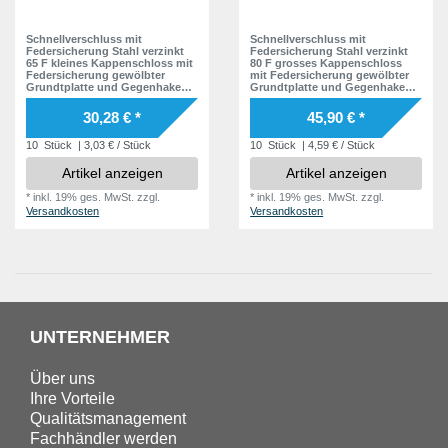
Schnellverschluss mit
Schnellverschluss mit
Federsicherung Stahl verzinkt
Federsicherung Stahl verzinkt
65 F kleines Kappenschloss mit
80 F grosses Kappenschloss
Federsicherung gewölbter
mit Federsicherung gewölbter
Grundtplatte und Gegenhaken -
Grundtplatte und Gegenhaken -
Kistenverschluss -
Kistenverschluss -
Kofferverschluss - Hebel
Kofferverschluss - Hebel
30,28 € *
45,90 € *
Verschluss
Verschluss
10
Stück
| 3,03 € / Stück
10
Stück
| 4,59 € / Stück
Artikel anzeigen
Artikel anzeigen
*
inkl. 19% ges. MwSt.
zzgl.
*
inkl. 19% ges. MwSt.
zzgl.
Versandkosten
Versandkosten
UNTERNEHMER
Über uns
Ihre Vorteile
Qualitätsmanagement
Fachhändler werden