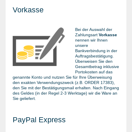
METALLWAREN
Vorkasse
KLEBEN UND DICHTEN
ARBEITSSCHUTZ
Bei der Auswahl der
Zahlungsart
Vorkasse
ANGEBOTE
nennen wir Ihnen
unsere
%SALE%
Bankverbindung in der
Auftragsbestätigung.
KATALOGE
Überweisen Sie den
Gesamtbetrag inklusive
Portokosten auf das
FAQ - Häufig gestellte Fragen
genannte Konto und nutzen Sie für Ihre Überweisung
den exakten Verwendungszweck (z.B. ORDER 17383),
den Sie mit der Bestätigungsmail erhalten. Nach Eingang
des Geldes (in der Regel 2-3 Werktage) wir die Ware an
Sie geliefert.
PayPal Express