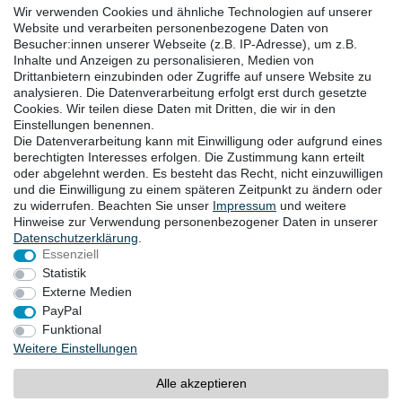
Linkedin
Wir verwenden Cookies und ähnliche Technologien auf unserer
Facebook
Website und verarbeiten personenbezogene Daten von
Besucher:innen unserer Webseite (z.B. IP-Adresse), um z.B.
Instagram
Inhalte und Anzeigen zu personalisieren, Medien von
Drittanbietern einzubinden oder Zugriffe auf unsere Website zu
analysieren. Die Datenverarbeitung erfolgt erst durch gesetzte
DOWNLOADS
Cookies. Wir teilen diese Daten mit Dritten, die wir in den
Einstellungen benennen.
Kataloge
Die Datenverarbeitung kann mit Einwilligung oder aufgrund eines
Technik
berechtigten Interesses erfolgen. Die Zustimmung kann erteilt
Zertifikate
oder abgelehnt werden. Es besteht das Recht, nicht einzuwilligen
und die Einwilligung zu einem späteren Zeitpunkt zu ändern oder
Studien
zu widerrufen. Beachten Sie unser
Impressum
und weitere
Promotion
Hinweise zur Verwendung personenbezogener Daten in unserer
Daten­schutz­erklärung
.
Essenziell
STANDORTE
Statistik
Externe Medien
PayPal
Widerrufsrecht
Funktional
Widerrufsformular
Impressum
Weitere Einstellungen
Datenschutzerklärung
AGB
Alle akzeptieren
Barrierefreiheitserklärung
Kontakt