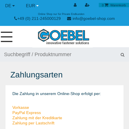
DE
EUR
0
Warenkorb
Online Shop nur für Private Endkunden
+49 (0) 211-245000129
info@goebel-shop.com
SCHRAUBEN
NIETE
Zahlungsarten
SPEZIAL NIETE
NIETMUTTERN
Die Zahlung in unserem Online-Shop erfolgt per:
NIETWERKZEUGE
Vorkasse
SPANN & SCHNELLVERSCHLÜSSE
PayPal Express
Zahlung mit der Kreditkarte
HANDWERKZEUGE
Zahlung per Lastschrift