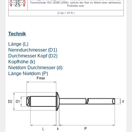
Testmethode ISO 14589 (2000), welche der Niet im Mittel einer definierten
Prüfreihe einh
(1 kp ≈ 10 N )
Technik
Länge (L)
Nenndurchmesser (D1)
Durchmesser Kopf (D2)
Kopfhöhe (k)
Nietdorn Durchmesser (d):
Länge Nietdorn (P)