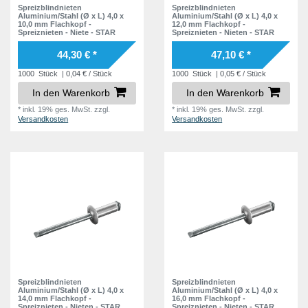
9,0 mm
2
35,0 mm
1
Spreizblindnieten
Spreizblindnieten
7,0 mm
2
Aluminium/Stahl (Ø x L) 4,0 x
Aluminium/Stahl (Ø x L) 4,0 x
10,0 mm
1
40,0 mm
10,0 mm Flachkopf -
12,0 mm Flachkopf -
1
8,0 mm
3
Spreiznieten - Niete - STAR
Spreiznieten - Nieten - STAR
11,0 mm
2
10,0 mm
1
44,30 € *
47,10 € *
12,0 mm
1
12,0 mm
2
1000
Stück
| 0,04 € / Stück
1000
Stück
| 0,05 € / Stück
13,0 mm
1
In den Warenkorb
In den Warenkorb
15,0 mm
1
15,0 mm
1
*
inkl. 19% ges. MwSt.
zzgl.
*
inkl. 19% ges. MwSt.
zzgl.
16,0 mm
1
Versandkosten
Versandkosten
16,0 mm
1
19,0 mm
1
19,0 mm
1
20,0 mm
1
20,0 mm
1
24,0 mm
1
24,0 mm
1
29,0 mm
1
25,0 mm
1
29,0 mm
1
34,0 mm
1
Spreizblindnieten
Spreizblindnieten
Aluminium/Stahl (Ø x L) 4,0 x
Aluminium/Stahl (Ø x L) 4,0 x
14,0 mm Flachkopf -
16,0 mm Flachkopf -
Spreiznieten - Nieten - STAR
Spreiznieten - Nieten - STAR