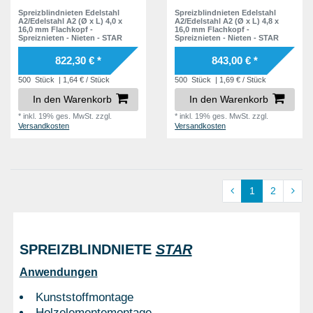
Spreizblindnieten Edelstahl
Spreizblindnieten Edelstahl
A2/Edelstahl A2 (Ø x L) 4,0 x
A2/Edelstahl A2 (Ø x L) 4,8 x
16,0 mm Flachkopf -
16,0 mm Flachkopf -
Spreiznieten - Nieten - STAR
Spreiznieten - Nieten - STAR
822,30 € *
843,00 € *
500
Stück
| 1,64 € / Stück
500
Stück
| 1,69 € / Stück
In den Warenkorb
In den Warenkorb
*
inkl. 19% ges. MwSt.
zzgl.
*
inkl. 19% ges. MwSt.
zzgl.
Versandkosten
Versandkosten
1
2
SPREIZBLINDNIETE
STAR
Anwendungen
Kunststoffmontage
Holzelementemontage