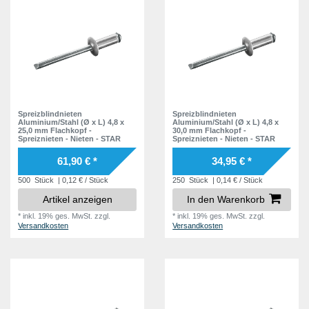
Spreizblindnieten
Spreizblindnieten
Aluminium/Stahl (Ø x L) 4,8 x
Aluminium/Stahl (Ø x L) 4,8 x
25,0 mm Flachkopf -
30,0 mm Flachkopf -
Spreiznieten - Nieten - STAR
Spreiznieten - Nieten - STAR
61,90 € *
34,95 € *
500
Stück
| 0,12 € / Stück
250
Stück
| 0,14 € / Stück
Artikel anzeigen
In den Warenkorb
*
inkl. 19% ges. MwSt.
zzgl.
*
inkl. 19% ges. MwSt.
zzgl.
Versandkosten
Versandkosten