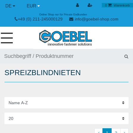
DE
EUR
0
Warenkorb
Online Shop nur für Private Endkunden
+49 (0) 211-245000129
info@goebel-shop.com
SCHRAUBEN
NIETE
SPREIZBLINDNIETEN
SPEZIAL NIETE
NIETMUTTERN
NIETWERKZEUGE
SPANN & SCHNELLVERSCHLÜSSE
HANDWERKZEUGE
1
2