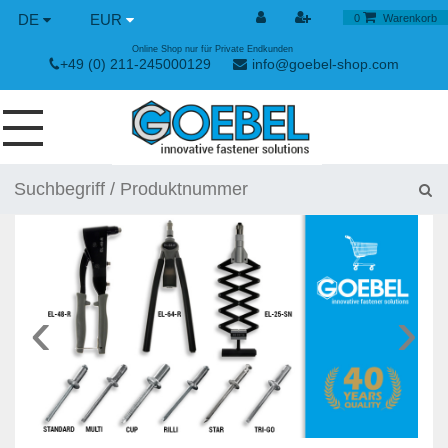
DE
EUR
0
Warenkorb
Online Shop nur für Private Endkunden
+49 (0) 211-245000129
info@goebel-shop.com
SCHRAUBEN
NIETE
SPEZIAL NIETE
NIETMUTTERN
‹
›
NIETWERKZEUGE
SPANN & SCHNELLVERSCHLÜSSE
HANDWERKZEUGE