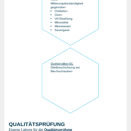
Witterungsbeständigkeit
gegenüber
Oxidation
Ozon
UV-Strahlung
Mineralöle
Meerwasser
Sauergase
Goebel-silber-GL
Gleitbeschichtung bei
Blechschrauben
QUALITÄTSPRÜFUNG
Eigene Labore für die
Qualitätsprüfung