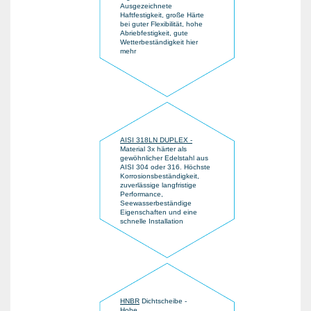
Ausgezeichnete
Haftfestigkeit, große Härte
bei guter Flexibilität, hohe
Abriebfestigkeit, gute
Wetterbeständigkeit hier
mehr
AISI 318LN DUPLEX -
Material 3x härter als
gewöhnlicher Edelstahl aus
AISI 304 oder 316. Höchste
Korrosionsbeständigkeit,
zuverlässige langfristige
Performance,
Seewasserbeständige
Eigenschaften und eine
schnelle Installation
HNBR
Dichtscheibe -
Hohe