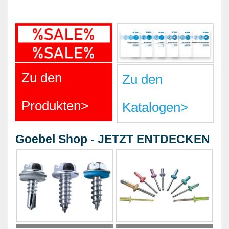
METALLWAREN
KLEBEN UND DICHTEN
ARBEITSSCHUTZ
ANGEBOTE
Zu den
Zu den
%SALE%
Produkten
>
Katalogen
>
KATALOGE
FAQ - Häufig gestellte Fragen
Goebel Shop - JETZT ENTDECKEN