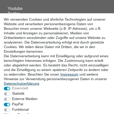
Youtube
Twitter
Linkedin
Wir verwenden Cookies und ähnliche Technologien auf unserer
Facebook
Website und verarbeiten personenbezogene Daten von
Besucher:innen unserer Webseite (z.B. IP-Adresse), um z.B.
Instagram
Inhalte und Anzeigen zu personalisieren, Medien von
Drittanbietern einzubinden oder Zugriffe auf unsere Website zu
analysieren. Die Datenverarbeitung erfolgt erst durch gesetzte
DOWNLOADS
Cookies. Wir teilen diese Daten mit Dritten, die wir in den
Einstellungen benennen.
Kataloge
Die Datenverarbeitung kann mit Einwilligung oder aufgrund eines
Technik
berechtigten Interesses erfolgen. Die Zustimmung kann erteilt
Zertifikate
oder abgelehnt werden. Es besteht das Recht, nicht einzuwilligen
Studien
und die Einwilligung zu einem späteren Zeitpunkt zu ändern oder
zu widerrufen. Beachten Sie unser
Impressum
und weitere
Promotion
Hinweise zur Verwendung personenbezogener Daten in unserer
Daten­schutz­erklärung
.
Essenziell
STANDORTE
Statistik
Externe Medien
PayPal
Widerrufsrecht
Widerrufsformular
Impressum
Funktional