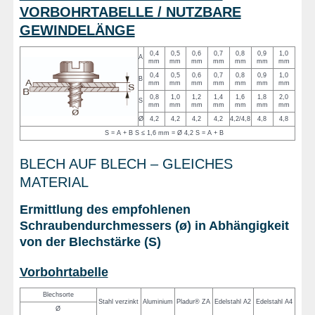
VORBOHRTABELLE / NUTZBARE
GEWINDELÄNGE
0,4
0,5
0,6
0,7
0,8
0,9
1,0
A
mm
mm
mm
mm
mm
mm
mm
0,4
0,5
0,6
0,7
0,8
0,9
1,0
B
mm
mm
mm
mm
mm
mm
mm
0,8
1,0
1,2
1,4
1,6
1,8
2,0
S
mm
mm
mm
mm
mm
mm
mm
Ø
4,2
4,2
4,2
4,2
4,2/4,8
4,8
4,8
S = A + B
S ≤ 1,6 mm = Ø 4,2
S = A + B
BLECH AUF BLECH – GLEICHES
MATERIAL
Ermittlung des empfohlenen
Schraubendurchmessers (ø) in Abhängigkeit
von der Blechstärke (S)
Vorbohrtabelle
Blechsorte
Stahl verzinkt
Aluminium
Pladur® ZA
Edelstahl A2
Edelstahl A4
Ø