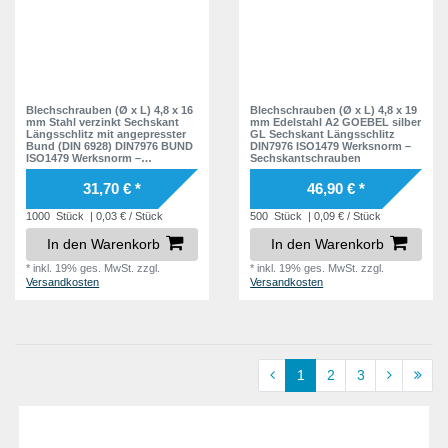
Blechschrauben (Ø x L) 4,8 x 16
Blechschrauben (Ø x L) 4,8 x 19
mm Stahl verzinkt Sechskant
mm Edelstahl A2 GOEBEL silber
Längsschlitz mit angepresster
GL Sechskant Längsschlitz
Bund (DIN 6928) DIN7976 BUND
DIN7976 ISO1479 Werksnorm –
ISO1479 Werksnorm –
Sechskantschrauben
Sechskantschrauben
31,70 € *
46,90 € *
1000
Stück
| 0,03 € / Stück
500
Stück
| 0,09 € / Stück
In den Warenkorb
In den Warenkorb
*
inkl. 19% ges. MwSt.
zzgl.
*
inkl. 19% ges. MwSt.
zzgl.
Versandkosten
Versandkosten
1
2
3