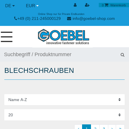
DE
EUR
0
Warenkorb
Online Shop nur für Private Endkunden
+49 (0) 211-245000129
info@goebel-shop.com
SCHRAUBEN
NIETE
BLECHSCHRAUBEN
SPEZIAL NIETE
NIETMUTTERN
NIETWERKZEUGE
SPANN & SCHNELLVERSCHLÜSSE
HANDWERKZEUGE
1
2
3