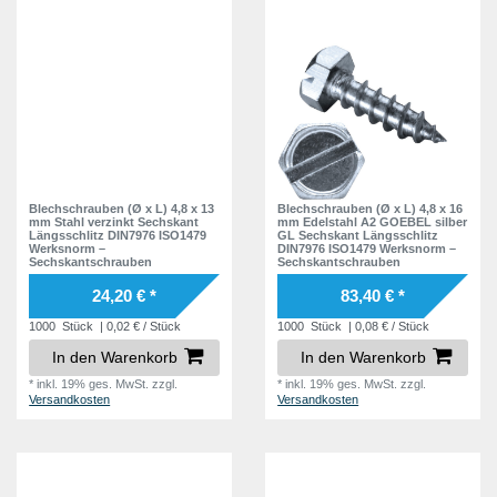
Blechschrauben (Ø x L) 4,8 x 13
Blechschrauben (Ø x L) 4,8 x 16
mm Stahl verzinkt Sechskant
mm Edelstahl A2 GOEBEL silber
Längsschlitz DIN7976 ISO1479
GL Sechskant Längsschlitz
Werksnorm –
DIN7976 ISO1479 Werksnorm –
Sechskantschrauben
Sechskantschrauben
24,20 € *
83,40 € *
1000
Stück
| 0,02 € / Stück
1000
Stück
| 0,08 € / Stück
In den Warenkorb
In den Warenkorb
*
inkl. 19% ges. MwSt.
zzgl.
*
inkl. 19% ges. MwSt.
zzgl.
Versandkosten
Versandkosten