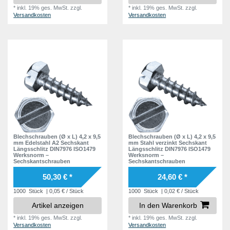
*
inkl. 19% ges. MwSt.
zzgl.
*
inkl. 19% ges. MwSt.
zzgl.
Versandkosten
Versandkosten
Blechschrauben (Ø x L) 4,2 x 9,5
Blechschrauben (Ø x L) 4,2 x 9,5
mm Edelstahl A2 Sechskant
mm Stahl verzinkt Sechskant
Längsschlitz DIN7976 ISO1479
Längsschlitz DIN7976 ISO1479
Werksnorm –
Werksnorm –
Sechskantschrauben
Sechskantschrauben
50,30 € *
24,60 € *
1000
Stück
| 0,05 € / Stück
1000
Stück
| 0,02 € / Stück
Artikel anzeigen
In den Warenkorb
*
inkl. 19% ges. MwSt.
zzgl.
*
inkl. 19% ges. MwSt.
zzgl.
Versandkosten
Versandkosten