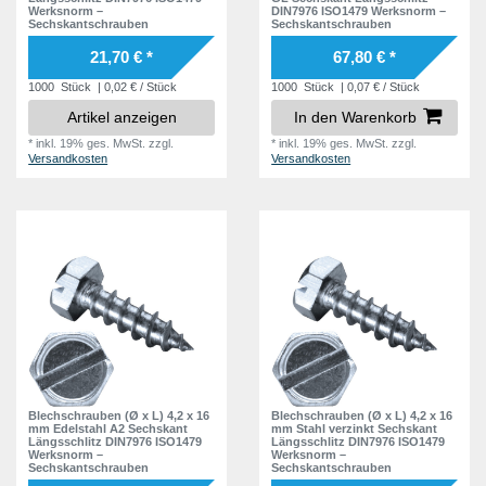
Werksnorm –
DIN7976 ISO1479 Werksnorm –
14,8 mm
6
Sechskantschrauben
Sechskantschrauben
21,70 € *
67,80 € *
15,2 mm
4
1000
Stück
| 0,02 € / Stück
1000
Stück
| 0,07 € / Stück
15,6 mm
1
Artikel anzeigen
In den Warenkorb
15,8 mm
9
*
inkl. 19% ges. MwSt.
zzgl.
*
inkl. 19% ges. MwSt.
zzgl.
16,2 mm
5
Versandkosten
Versandkosten
19,0 mm
2
20,0 mm
2
20,3 mm
4
20,6 mm
1
20,7 mm
4
20,8 mm
4
21,2 mm
3
Blechschrauben (Ø x L) 4,2 x 16
Blechschrauben (Ø x L) 4,2 x 16
21,8 mm
3
mm Edelstahl A2 Sechskant
mm Stahl verzinkt Sechskant
Längsschlitz DIN7976 ISO1479
Längsschlitz DIN7976 ISO1479
Werksnorm –
Werksnorm –
22,2 mm
4
Sechskantschrauben
Sechskantschrauben