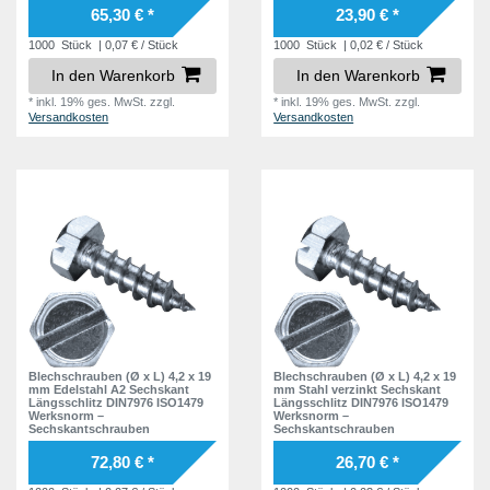
65,30 € *
23,90 € *
1000
Stück
| 0,07 € / Stück
1000
Stück
| 0,02 € / Stück
In den Warenkorb
In den Warenkorb
*
inkl. 19% ges. MwSt.
zzgl.
*
inkl. 19% ges. MwSt.
zzgl.
Versandkosten
Versandkosten
Blechschrauben (Ø x L) 4,2 x 19
Blechschrauben (Ø x L) 4,2 x 19
mm Edelstahl A2 Sechskant
mm Stahl verzinkt Sechskant
Längsschlitz DIN7976 ISO1479
Längsschlitz DIN7976 ISO1479
Werksnorm –
Werksnorm –
Sechskantschrauben
Sechskantschrauben
72,80 € *
26,70 € *