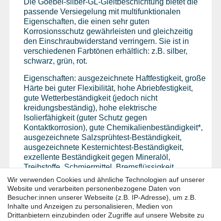
Die Goebel-silber-GL-Gleitbeschichtung bietet die
passende Versiegelung mit multifunktionalen
Eigenschaften, die einen sehr guten
Korrosionsschutz gewährleisten und gleichzeitig
den Einschraubwiderstand verringern. Sie ist in
verschiedenen Farbtönen erhältlich: z.B. silber,
schwarz, grün, rot.
Eigenschaften: ausgezeichnete Haftfestigkeit, große
Härte bei guter Flexibilität, hohe Abriebfestigkeit,
gute Wetterbeständigkeit (jedoch nicht
kreidungsbeständig), hohe elektrische
Isolierfähigkeit (guter Schutz gegen
Kontaktkorrosion), gute Chemikalienbeständigkeit*,
ausgezeichnete Salzsprühtest-Beständigkeit,
ausgezeichnete Kesternichtest-Beständigkeit,
exzellente Beständigkeit gegen Mineralöl,
Treibstoffe, Schmiermittel, Bremsflüssigkeit,
Kühlmittel,usw.
Wir verwenden Cookies und ähnliche Technologien auf unserer
Website und verarbeiten personenbezogene Daten von
Besucher:innen unserer Webseite (z.B. IP-Adresse), um z.B.
*Hinweis: Die GOEBEL-Silber-GL-
Inhalte und Anzeigen zu personalisieren, Medien von
Gleitbeschichtung besitzt keine UV-
Drittanbietern einzubinden oder Zugriffe auf unsere Website zu