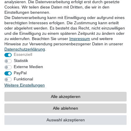
analysieren. Die Datenverarbeitung erfolgt erst durch gesetzte
Lichtbeständigkeit. Sie hat eine gute
Cookies. Wir teilen diese Daten mit Dritten, die wir in den
Chemikalienbeständigkeit. Bei Verwendung der
Einstellungen benennen.
GOEBEL-Silber-GL-Gleitbeschichtung in
Die Datenverarbeitung kann mit Einwilligung oder aufgrund eines
Produktionsbereichen mit stark aggressiver
berechtigten Interesses erfolgen. Die Zustimmung kann erteilt
oder abgelehnt werden. Es besteht das Recht, nicht einzuwilligen
Atmosphäre, kann diese auf bestimmte Laugen
und die Einwilligung zu einem späteren Zeitpunkt zu ändern oder
und Säuren reagieren wie z.B. bei der
zu widerrufen. Beachten Sie unser
Impressum
und weitere
Essigherstellung. Dies gilt ebenso für diverse
Hinweise zur Verwendung personenbezogener Daten in unserer
Reinigungs- und Desinfektionsmittel. Von
Daten­schutz­erklärung
.
daher sollte die GOEBEL-Silber-GL-
Essenziell
Gleitbeschichtung vor Baubeginn in der
Statistik
Externe Medien
jeweiligen Umgebung getestet werden.
PayPal
Funktional
Weitere Einstellungen
Alle akzeptieren
Alle ablehnen
Auswahl akzeptieren