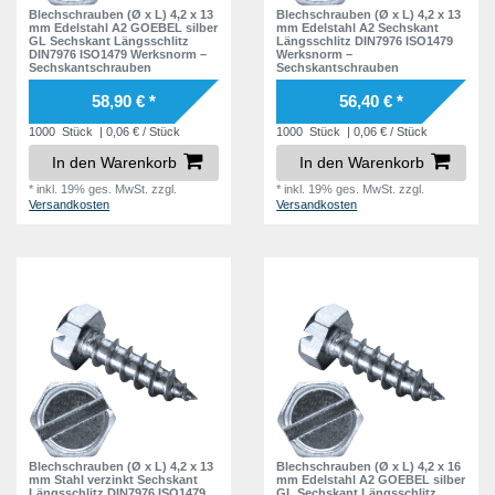
9,8 mm
9
Blechschrauben (Ø x L) 4,2 x 13
Blechschrauben (Ø x L) 4,2 x 13
mm Edelstahl A2 GOEBEL silber
mm Edelstahl A2 Sechskant
10,0 mm
GL Sechskant Längsschlitz
Längsschlitz DIN7976 ISO1479
2
DIN7976 ISO1479 Werksnorm –
Werksnorm –
Sechskantschrauben
Sechskantschrauben
10,2 mm
13
58,90 € *
56,40 € *
11,0 mm
2
1000
Stück
| 0,06 € / Stück
1000
Stück
| 0,06 € / Stück
11,3 mm
6
In den Warenkorb
In den Warenkorb
11,6 mm
2
*
inkl. 19% ges. MwSt.
zzgl.
*
inkl. 19% ges. MwSt.
zzgl.
Versandkosten
Versandkosten
11,7 mm
6
11,8 mm
6
12,2 mm
16
13,0 mm
1
13,2 mm
7
14,0 mm
2
14,3 mm
6
14,6 mm
1
Blechschrauben (Ø x L) 4,2 x 13
Blechschrauben (Ø x L) 4,2 x 16
mm Stahl verzinkt Sechskant
mm Edelstahl A2 GOEBEL silber
14,7 mm
4
Längsschlitz DIN7976 ISO1479
GL Sechskant Längsschlitz