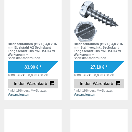
Blechschrauben (Ø x L) 4,8 x 16
Blechschrauben (Ø x L) 4,8 x 16
mm Edelstahl A2 Sechskant
mm Stahl verzinkt Sechskant
Längsschlitz DIN7976 ISO1479
Längsschlitz DIN7976 ISO1479
Werksnorm –
Werksnorm –
Sechskantschrauben
Sechskantschrauben
83,90 € *
27,10 € *
1000
Stück
| 0,08 € / Stück
1000
Stück
| 0,03 € / Stück
In den Warenkorb
In den Warenkorb
*
inkl. 19% ges. MwSt.
zzgl.
*
inkl. 19% ges. MwSt.
zzgl.
Versandkosten
Versandkosten