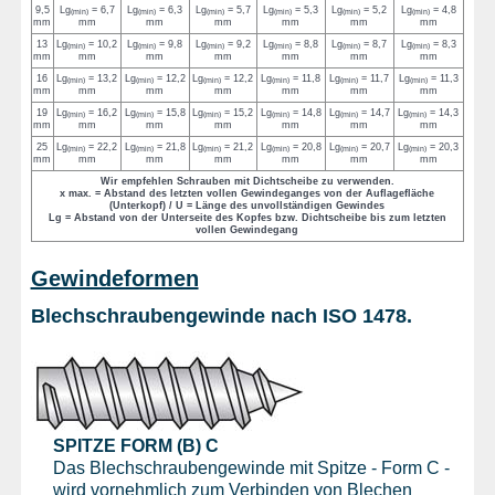
9,5
Lg
= 6,7
Lg
= 6,3
Lg
= 5,7
Lg
= 5,3
Lg
= 5,2
Lg
= 4,8
(min)
(min)
(min)
(min)
(min)
(min)
mm
mm
mm
mm
mm
mm
mm
13
Lg
= 10,2
Lg
= 9,8
Lg
= 9,2
Lg
= 8,8
Lg
= 8,7
Lg
= 8,3
(min)
(min)
(min)
(min)
(min)
(min)
mm
mm
mm
mm
mm
mm
mm
16
Lg
= 13,2
Lg
= 12,2
Lg
= 12,2
Lg
= 11,8
Lg
= 11,7
Lg
= 11,3
(min)
(min)
(min)
(min)
(min)
(min)
mm
mm
mm
mm
mm
mm
mm
19
Lg
= 16,2
Lg
= 15,8
Lg
= 15,2
Lg
= 14,8
Lg
= 14,7
Lg
= 14,3
(min)
(min)
(min)
(min)
(min)
(min)
mm
mm
mm
mm
mm
mm
mm
25
Lg
= 22,2
Lg
= 21,8
Lg
= 21,2
Lg
= 20,8
Lg
= 20,7
Lg
= 20,3
(min)
(min)
(min)
(min)
(min)
(min)
mm
mm
mm
mm
mm
mm
mm
Wir empfehlen Schrauben mit Dichtscheibe zu verwenden.
x max. = Abstand des letzten vollen Gewindeganges von der Auflagefläche
(Unterkopf) / U = Länge des unvollständigen Gewindes
Lg = Abstand von der Unterseite des Kopfes bzw. Dichtscheibe bis zum letzten
vollen Gewindegang
Gewindeformen
Blechschraubengewinde nach ISO 1478.
SPITZE FORM (B) C
Das Blechschraubengewinde mit Spitze - Form C -
wird vornehmlich zum Verbinden von Blechen