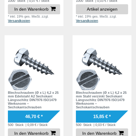
1000
Stück
| 0,07 € / Stück
1000
Stück
| 0,03 € / Stück
In den Warenkorb
Artikel anzeigen
*
inkl. 19% ges. MwSt.
zzgl.
*
inkl. 19% ges. MwSt.
zzgl.
Versandkosten
Versandkosten
Blechschrauben (Ø x L) 4,2 x 25
Blechschrauben (Ø x L) 4,2 x 25
mm Edelstahl A2 Sechskant
mm Stahl verzinkt Sechskant
Längsschlitz DIN7976 ISO1479
Längsschlitz DIN7976 ISO1479
Werksnorm –
Werksnorm –
Sechskantschrauben
Sechskantschrauben
46,70 € *
15,85 € *
500
Stück
| 0,09 € / Stück
500
Stück
| 0,03 € / Stück
In den Warenkorb
In den Warenkorb