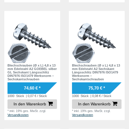
Blechschrauben (Ø x L) 4,8 x 13
Blechschrauben (Ø x L) 4,8 x 13
mm Edelstahl A2 GOEBEL silber
mm Edelstahl A2 Sechskant
GL Sechskant Längsschlitz
Längsschlitz DIN7976 ISO1479
DIN7976 ISO1479 Werksnorm –
Werksnorm –
Sechskantschrauben
Sechskantschrauben
74,60 € *
75,70 € *
1000
Stück
| 0,07 € / Stück
1000
Stück
| 0,08 € / Stück
In den Warenkorb
In den Warenkorb
*
inkl. 19% ges. MwSt.
zzgl.
*
inkl. 19% ges. MwSt.
zzgl.
Versandkosten
Versandkosten