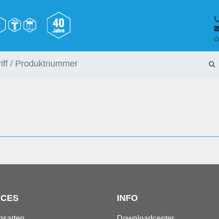
O
ICES
INFO
gsarten
Downloadcenter