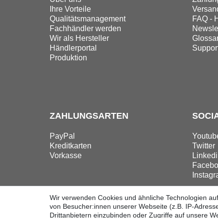
Ihre Vorteile
Versand
Qualitätsmanagement
FAQ - H
Fachhändler werden
Newslet
Wir als Hersteller
Glossa
Händlerportal
Suppor
Produktion
ZAHLUNGSARTEN
SOCI
PayPal
Youtub
Kreditkarten
Twitter
Vorkasse
Linkedi
Facebo
Instag
Wir verwenden Cookies und ähnliche Technologien au
von Besucher:innen unserer Webseite (z.B. IP-Adresse
Drittanbietern einzubinden oder Zugriffe auf unsere We
Widerrufsrecht
Widerrufsform