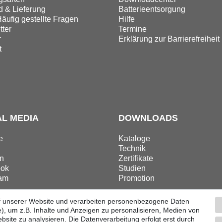
 & Lieferung
Batterieentsorgung
äufig gestellte Fragen
Hilfe
ter
Termine
r
Erklärung zur Barrierefreiheit
t
AL MEDIA
DOWNLOADS
e
Kataloge
Technik
n
Zertifikate
ok
Studien
ram
Promotion
f unserer Website und verarbeiten personenbezogene Daten
), um z.B. Inhalte und Anzeigen zu personalisieren, Medien von
bsite zu analysieren. Die Datenverarbeitung erfolgt erst durch
ular
Impressum
Datenschutzerklärung
AGB
Barri