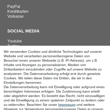
PayPal
Kreditkarten
Vorkasse
SOCIAL MEDIA
Youtube
Twitter
Linkedin
Wir verwenden Cookies und ähnliche Technologien auf unserer
Facebook
Website und verarbeiten personenbezogene Daten von
Besucher:innen unserer Webseite (z.B. IP-Adresse), um z.B.
Instagram
Inhalte und Anzeigen zu personalisieren, Medien von
Drittanbietern einzubinden oder Zugriffe auf unsere Website zu
analysieren. Die Datenverarbeitung erfolgt erst durch gesetzte
DOWNLOADS
Cookies. Wir teilen diese Daten mit Dritten, die wir in den
Einstellungen benennen.
Kataloge
Die Datenverarbeitung kann mit Einwilligung oder aufgrund eines
Technik
berechtigten Interesses erfolgen. Die Zustimmung kann erteilt
Zertifikate
oder abgelehnt werden. Es besteht das Recht, nicht einzuwilligen
und die Einwilligung zu einem späteren Zeitpunkt zu ändern oder
Studien
zu widerrufen. Beachten Sie unser
Impressum
und weitere
Promotion
Hinweise zur Verwendung personenbezogener Daten in unserer