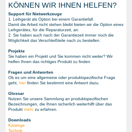
METALLWAREN
KÖNNEN WIR IHNEN HELFEN?
KLEBEN UND DICHTEN
Support für Nietwerkzeuge
1. Leihgerät als Option bei einem Garantiefall.
Damit die Arbeit nicht stehen bleibt bieten wir die Option eines
ARBEITSSCHUTZ
Leihgerätes, für die Reparaturzeit, an.
2. Sie haben auch nach der Garantiezeit immer noch die
ANGEBOTE
Möglichkeit das Verschleißteile nach zu bestellen.
%SALE%
Projekte
Sie haben ein Projekt und Sie kommen nicht weiter? Wir
KATALOGE
helfen Ihnen das richtiges Produkt zu finden.
Fragen und Antworten
FAQ - Häufig gestellte Fragen
Ob es um eine allgemeine oder produktspezifische Frage
geht,
hier
finden Sie bestimmt eine Antwort dazu.
Glossar
Nutzen Sie unsere Sammlung an produktspezifischen
Bezeichnungen, die Ihnen sicherlich weiterhilft über das
Produkt
mehr
zu erfahren.
Downloads
Kataloge
Technik