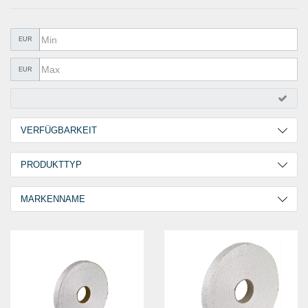
METALLWAREN
KLEBEN UND DICHTEN
EUR
ARBEITSSCHUTZ
EUR
ANGEBOTE
%SALE%
VERFÜGBARKEIT
KATALOGE
2 Tage
10
PRODUKTTYP
FAQ - Häufig gestellte Fragen
30 Tage
2
Thermo-Glasgewebeband
12
MARKENNAME
GOEBEL
12