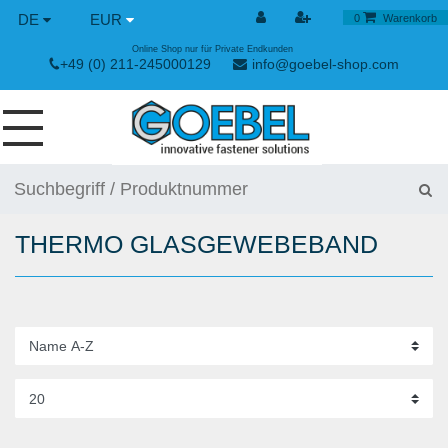
DE
EUR
0
Warenkorb
Online Shop nur für Private Endkunden
+49 (0) 211-245000129
info@goebel-shop.com
SCHRAUBEN
NIETE
THERMO GLASGEWEBEBAND
SPEZIAL NIETE
NIETMUTTERN
NIETWERKZEUGE
SPANN & SCHNELLVERSCHLÜSSE
HANDWERKZEUGE