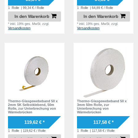
1
Rolle
| 99,34 € / Rolle
1
Rolle
| 64,89 € / Rolle
In den Warenkorb
In den Warenkorb
*
inkl. 19% ges. MwSt.
zzgl.
*
inkl. 19% ges. MwSt.
zzgl.
Versandkosten
Versandkosten
Thermo-Glasgewebeband 50 x
Thermo-Glasgewebeband 50 x
2mm SK Selbstklebend, 50m
3mm 50m Rolle, zur
Rolle, zur Unterbrechung von
Unterbrechung von
Wärmebrücken
Wärmebrücken
119,62 € *
117,58 € *
1
Rolle
| 119,62 € / Rolle
1
Rolle
| 117,58 € / Rolle