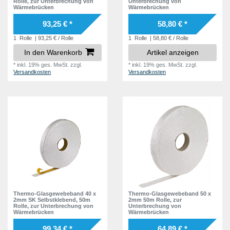
Rolle, zur Unterbrechung von
Unterbrechung von
Wärmebrücken
Wärmebrücken
93,25 € *
58,80 € *
1
Rolle
| 93,25 € / Rolle
1
Rolle
| 58,80 € / Rolle
In den Warenkorb
Artikel anzeigen
*
inkl. 19% ges. MwSt.
zzgl.
*
inkl. 19% ges. MwSt.
zzgl.
Versandkosten
Versandkosten
Thermo-Glasgewebeband 40 x
Thermo-Glasgewebeband 50 x
2mm SK Selbstklebend, 50m
2mm 50m Rolle, zur
Rolle, zur Unterbrechung von
Unterbrechung von
Wärmebrücken
Wärmebrücken
99,34 € *
64,89 € *