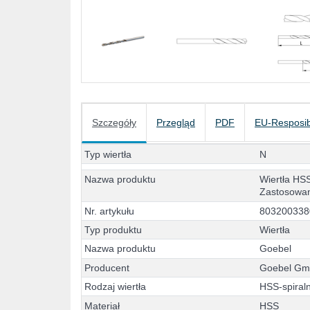
Szczegóły
Przegląd
PDF
EU-Resposib
T
y
p
w
i
e
r
t
ł
a
N
N
a
z
w
a
p
r
o
d
u
k
t
u
W
i
e
r
t
ł
a
H
S
Z
a
s
t
o
s
o
w
a
N
r
.
a
r
t
y
k
u
ł
u
8
0
3
2
0
0
3
3
8
T
y
p
p
r
o
d
u
k
t
u
W
i
e
r
t
ł
a
N
a
z
w
a
p
r
o
d
u
k
t
u
G
o
e
b
e
l
P
r
o
d
u
c
e
n
t
G
o
e
b
e
l
G
R
o
d
z
a
j
w
i
e
r
t
ł
a
H
S
S
-
s
p
i
r
a
l
M
a
t
e
r
i
a
ł
H
S
S