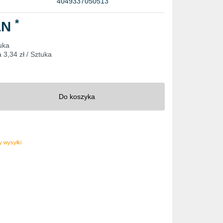
4049337050513
*
LN
uka
a
3,34 zł / Sztuka
Do koszyka
 wysyłki