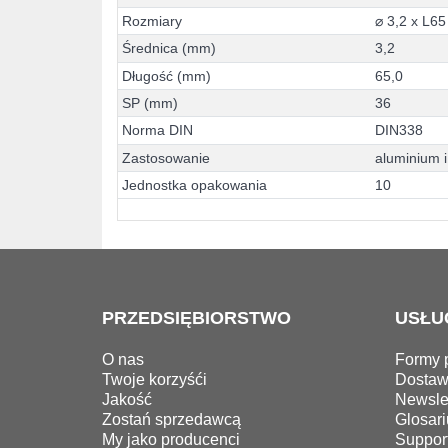
R
o
z
m
i
a
r
y
⌀
3
,
2
x
L
6
5
Ś
r
e
d
n
i
c
a
(
m
m
)
3
,
2
D
ł
u
g
o
ś
ć
(
m
m
)
6
5
,
0
S
P
(
m
m
)
3
6
N
o
r
m
a
D
I
N
D
I
N
3
3
8
Z
a
s
t
o
s
o
w
a
n
i
e
a
l
u
m
i
n
i
u
m
i
J
e
d
n
o
s
t
k
a
o
p
a
k
o
w
a
n
i
a
1
0
PRZEDSIĘBIORSTWO
USŁU
O nas
Formy p
Twoje korzyśći
Dosta
Jakość
Newslet
Zostań sprzedawcą
Glosari
My jako producenci
Suppor