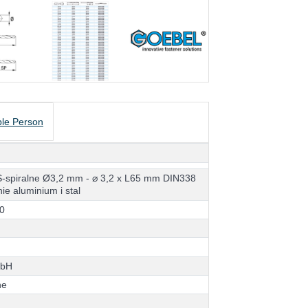
le Person
S
-
s
p
i
r
a
l
n
e
Ø
3
,
2
m
m
-
⌀
3
,
2
x
L
6
5
m
m
D
I
N
3
3
8
n
i
e
a
l
u
m
i
n
i
u
m
i
s
t
a
l
0
m
b
H
n
e