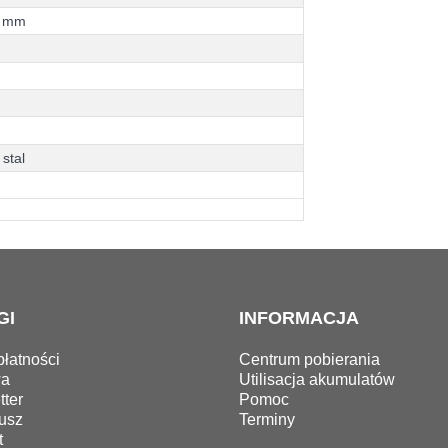
m
m
s
t
a
l
GI
INFORMACJA
łatności
Centrum pobierania
wa
Utilisacja akumulatów
ter
Pomoc
usz
Terminy
t