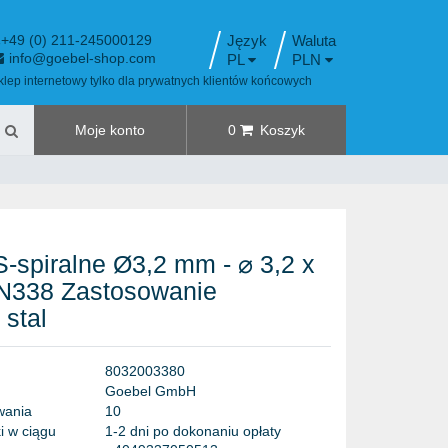
+49 (0) 211-245000129
Język
info@goebel-shop.com
PL
PLN
klep internetowy tylko dla prywatnych klientów końcowych
Moje konto
0
Koszyk
-spiralne Ø3,2 mm - ⌀ 3,2 x
N338 Zastosowanie
 stal
8
0
3
2
0
0
3
3
8
0
G
o
e
b
e
l
G
m
b
H
w
a
n
i
a
1
0
i w ciągu
1-2 dni po dokonaniu opłaty