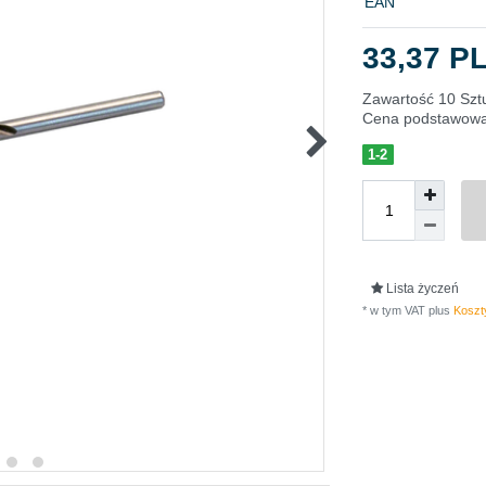
EAN
33,37 P
Zawartość
10
Szt
Cena podstawow
1-2
Lista życzeń
* w tym VAT plus
Koszty