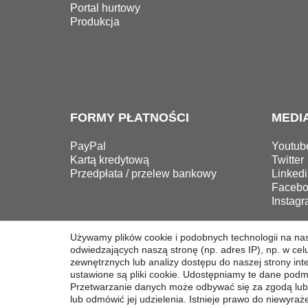
Portal hurtowy
Produkcja
FORMY PŁATNOŚCI
MEDI
PayPal
Youtub
Kartą kredytową
Twitter
Przedpłata / przelew bankowy
Linkedi
Facebo
Instag
Używamy plików cookie i podobnych technologii na na
odwiedzających naszą stronę (np. adres IP), np. w celu
Prawo do sodstąpienia
zewnętrznych lub analizy dostępu do naszej strony int
ustawione są pliki cookie. Udostępniamy te dane podm
Przetwarzanie danych może odbywać się za zgodą lub
lub odmówić jej udzielenia. Istnieje prawo do niewyr