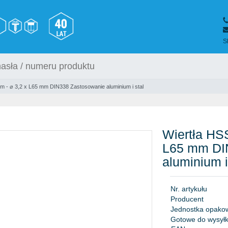
S
m - ⌀ 3,2 x L65 mm DIN338 Zastosowanie aluminium i stal
Wiertła HSS
L65 mm DI
aluminium i
N
r
.
a
r
t
y
k
u
ł
u
P
r
o
d
u
c
e
n
t
J
e
d
n
o
s
t
k
a
o
p
a
k
o
Gotowe do wysyłk