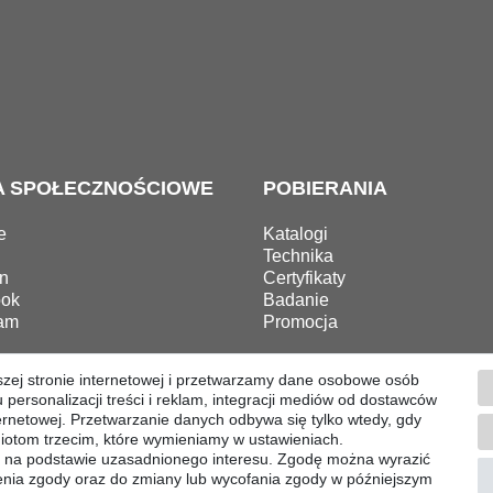
A SPOŁECZNOŚCIOWE
POBIERANIA
e
Katalogi
Technika
n
Certyfikaty
ok
Badanie
ram
Promocja
szej stronie internetowej i przetwarzamy dane osobowe osób
 personalizacji treści i reklam, integracji mediów od dostawców
Formularz ­odstąpienia
Stopka redakcyjna
Polityka prywa
ernetowej. Przetwarzanie danych odbywa się tylko wtedy, gdy
iotom trzecim, które wymieniamy w ustawieniach.
 na podstawie uzasadnionego interesu. Zgodę można wyrazić
© Copyright 2026 | Wszystkie prawa zastrzeżone.
ażenia zgody oraz do zmiany lub wycofania zgody w późniejszym