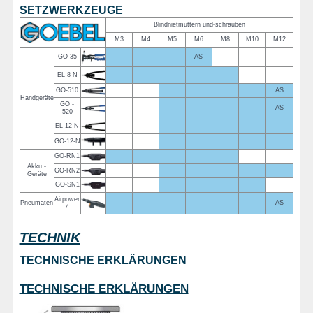
SETZWERKZEUGE
Blindnietmuttern und-schrauben
M3
M4
M5
M6
M8
M10
M12
GO-35
AS
EL-8-N
GO-510
AS
Handgeräte
GO -
AS
520
EL-12-N
GO-12-N
GO-RN1
Akku -
GO-RN2
Geräte
GO-SN1
Airpower
Pneumaten
AS
4
TECHNIK
TECHNISCHE ERKLÄRUNGEN
TECHNISCHE ERKLÄRUNGEN