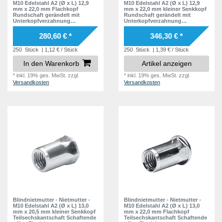
M10 Edelstahl A2 (Ø x L) 12,9
M10 Edelstahl A2 (Ø x L) 12,9
mm x 22,0 mm Flachkopf
mm x 22,0 mm kleiner Senkkopf
Rundschaft gerändelt mit
Rundschaft gerändelt mit
Unterkopfverzahnung
Unterkopfverzahnung
Schaftende offen Einziehmutter
Schaftende offen Einziehmutter
Einnietmuttern - GO-NUT
Einnietmuttern - GO-NUT
280,60 € *
346,30 € *
250
Stück
| 1,12 € / Stück
250
Stück
| 1,39 € / Stück
In den Warenkorb
Artikel anzeigen
*
inkl. 19% ges. MwSt.
zzgl.
*
inkl. 19% ges. MwSt.
zzgl.
Versandkosten
Versandkosten
Blindnietmutter - Nietmutter -
Blindnietmutter - Nietmutter -
M10 Edelstahl A2 (Ø x L) 13,0
M10 Edelstahl A2 (Ø x L) 13,0
mm x 20,5 mm kleiner Senkkopf
mm x 22,0 mm Flachkopf
Teilsechskantschaft Schaftende
Teilsechskantschaft Schaftende