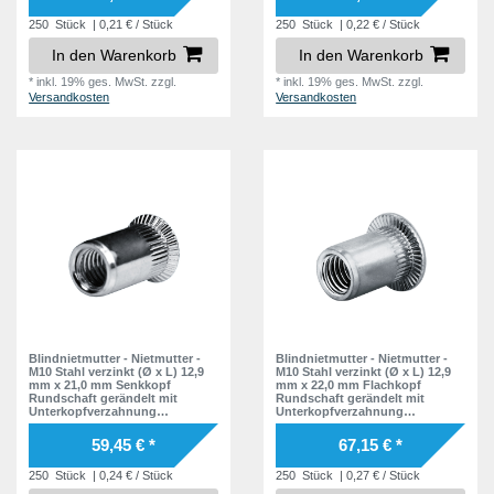
250
Stück
| 0,21 € / Stück
250
Stück
| 0,22 € / Stück
In den Warenkorb
In den Warenkorb
*
inkl. 19% ges. MwSt.
zzgl.
*
inkl. 19% ges. MwSt.
zzgl.
Versandkosten
Versandkosten
Blindnietmutter - Nietmutter -
Blindnietmutter - Nietmutter -
M10 Stahl verzinkt (Ø x L) 12,9
M10 Stahl verzinkt (Ø x L) 12,9
mm x 21,0 mm Senkkopf
mm x 22,0 mm Flachkopf
Rundschaft gerändelt mit
Rundschaft gerändelt mit
Unterkopfverzahnung
Unterkopfverzahnung
Schaftende offen Einziehmutter
Schaftende offen Einziehmutter
Einnietmuttern - GO-NUT
Einnietmuttern - GO-NUT
59,45 € *
67,15 € *
250
Stück
| 0,24 € / Stück
250
Stück
| 0,27 € / Stück