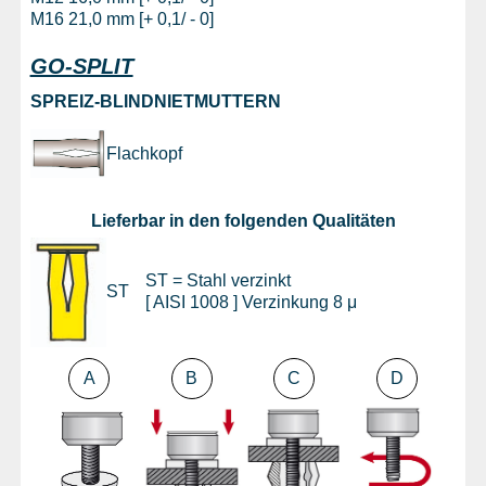
M16 21,0 mm [+ 0,1/ - 0]
GO-SPLIT
SPREIZ-BLINDNIETMUTTERN
Flachkopf
Lieferbar in den folgenden Qualitäten
ST = Stahl verzinkt
ST
[ AISI 1008 ] Verzinkung 8 μ
A
B
C
D