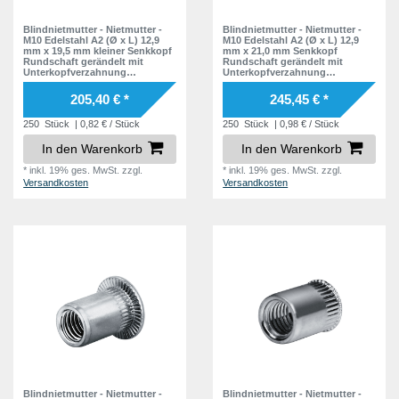
Blindnietmutter - Nietmutter -
Blindnietmutter - Nietmutter -
M10 Edelstahl A2 (Ø x L) 12,9
M10 Edelstahl A2 (Ø x L) 12,9
mm x 19,5 mm kleiner Senkkopf
mm x 21,0 mm Senkkopf
Rundschaft gerändelt mit
Rundschaft gerändelt mit
Unterkopfverzahnung
Unterkopfverzahnung
Schaftende offen Einziehmutter
Schaftende offen Einziehmutter
Einnietmuttern - GO-NUT
Einnietmuttern - GO-NUT
205,40 € *
245,45 € *
250
Stück
| 0,82 € / Stück
250
Stück
| 0,98 € / Stück
In den Warenkorb
In den Warenkorb
*
inkl. 19% ges. MwSt.
zzgl.
*
inkl. 19% ges. MwSt.
zzgl.
Versandkosten
Versandkosten
Blindnietmutter - Nietmutter -
Blindnietmutter - Nietmutter -