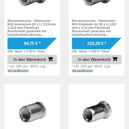
23,5 mm
2
24,0 mm
3
Blindnietmutter - Nietmutter -
Blindnietmutter - Nietmutter -
M10 Aluminium (Ø x L) 12,9 mm
M10 Edelstahl A2 (Ø x L) 12,9
25,0 mm
3
x 22,0 mm Flachkopf
mm x 17,0 mm Flachkopf
Rundschaft gerändelt mit
Rundschaft gerändelt mit
26,0 mm
3
Unterkopfverzahnung
Unterkopfverzahnung
Schaftende offen Einziehmutter
Schaftende offen Einziehmutter
Einnietmuttern - GO-NUT
Einnietmuttern - GO-NUT
94,75 € *
216,20 € *
27,5 mm
1
250
Stück
| 0,38 € / Stück
250
Stück
| 0,86 € / Stück
30,8 mm
1
In den Warenkorb
In den Warenkorb
*
inkl. 19% ges. MwSt.
zzgl.
*
inkl. 19% ges. MwSt.
zzgl.
Versandkosten
Versandkosten