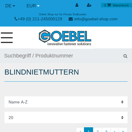
DE
EUR
0
Warenkorb
Online Shop nur für Private Endkunden
+49 (0) 211-245000129
info@goebel-shop.com
SCHRAUBEN
NIETE
BLINDNIETMUTTERN
SPEZIAL NIETE
NIETMUTTERN
NIETWERKZEUGE
SPANN & SCHNELLVERSCHLÜSSE
HANDWERKZEUGE
1
2
3