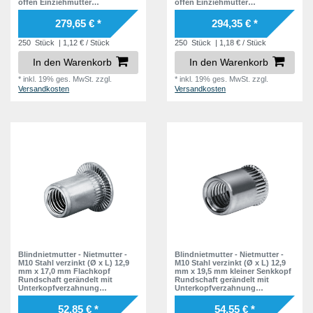
offen Einziehmutter
offen Einziehmutter
Einnietmuttern - GO-NUT
Einnietmuttern - GO-NUT
279,65 € *
294,35 € *
250
Stück
| 1,12 € / Stück
250
Stück
| 1,18 € / Stück
In den Warenkorb
In den Warenkorb
*
inkl. 19% ges. MwSt.
zzgl.
*
inkl. 19% ges. MwSt.
zzgl.
Versandkosten
Versandkosten
Blindnietmutter - Nietmutter -
Blindnietmutter - Nietmutter -
M10 Stahl verzinkt (Ø x L) 12,9
M10 Stahl verzinkt (Ø x L) 12,9
mm x 17,0 mm Flachkopf
mm x 19,5 mm kleiner Senkkopf
Rundschaft gerändelt mit
Rundschaft gerändelt mit
Unterkopfverzahnung
Unterkopfverzahnung
Schaftende offen Einziehmutter
Schaftende offen Einziehmutter
Einnietmuttern - GO-NUT
Einnietmuttern - GO-NUT
52,85 € *
54,55 € *