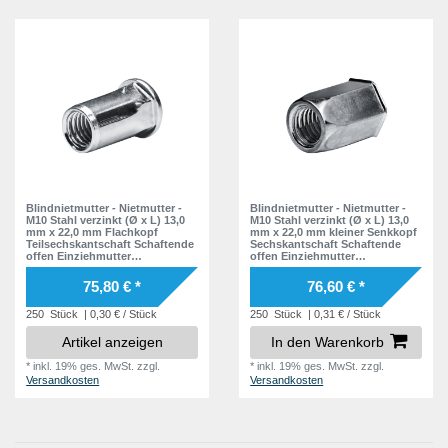
Blindnietmutter - Nietmutter -
Blindnietmutter - Nietmutter -
M10 Stahl verzinkt (Ø x L) 13,0
M10 Stahl verzinkt (Ø x L) 13,0
mm x 22,0 mm Flachkopf
mm x 22,0 mm kleiner Senkkopf
Teilsechskantschaft Schaftende
Sechskantschaft Schaftende
offen Einziehmutter
offen Einziehmutter
Einnietmuttern - GO-NUT
Einnietmuttern - GO-NUT
75,80 € *
76,60 € *
250
Stück
| 0,30 € / Stück
250
Stück
| 0,31 € / Stück
Artikel anzeigen
In den Warenkorb
*
inkl. 19% ges. MwSt.
zzgl.
*
inkl. 19% ges. MwSt.
zzgl.
Versandkosten
Versandkosten