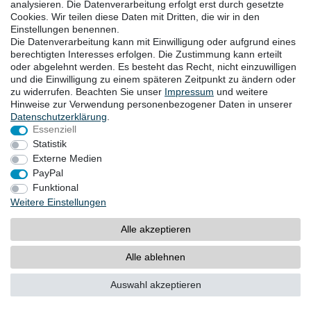
analysieren. Die Datenverarbeitung erfolgt erst durch gesetzte
Cookies. Wir teilen diese Daten mit Dritten, die wir in den
Einstellungen benennen.
Die Datenverarbeitung kann mit Einwilligung oder aufgrund eines
berechtigten Interesses erfolgen. Die Zustimmung kann erteilt
oder abgelehnt werden. Es besteht das Recht, nicht einzuwilligen
Ein offenes Schaftende findet am häufigsten Anwendung, da
und die Einwilligung zu einem späteren Zeitpunkt zu ändern oder
man in der Wahl der Schraubenlänge flexibel ist.
zu widerrufen. Beachten Sie unser
Impressum
und weitere
Hinweise zur Verwendung personenbezogener Daten in unserer
Daten­schutz­erklärung
.
Essenziell
Statistik
Externe Medien
PayPal
Funktional
Ein geschlossenes Schaftende findet Anwendung, wenn
Weitere Einstellungen
keine Flüssigkeit zwischen Schraube und Blindnietmutter
gelangen darf.
Alle akzeptieren
AUSWAHL DER BLINDNIETMUTTER UND –
Alle ablehnen
SCHRAUBE IN ABHÄNGIGKEIT VOM BAUTEIL
Messen Sie die Materialstärke des zu verklemmenden
Auswahl akzeptieren
Bauteils. Dieses Maß muss innerhalb des