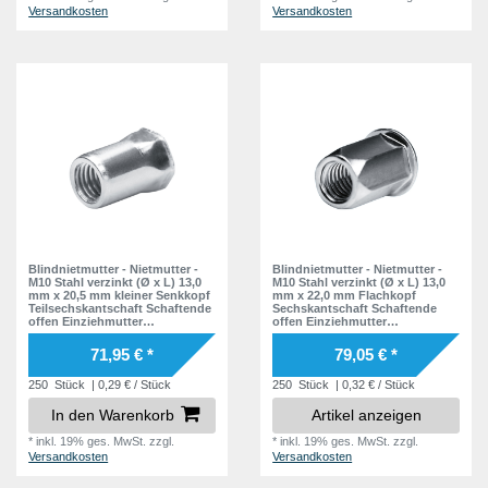
Versandkosten
Versandkosten
Blindnietmutter - Nietmutter -
Blindnietmutter - Nietmutter -
M10 Stahl verzinkt (Ø x L) 13,0
M10 Stahl verzinkt (Ø x L) 13,0
mm x 20,5 mm kleiner Senkkopf
mm x 22,0 mm Flachkopf
Teilsechskantschaft Schaftende
Sechskantschaft Schaftende
offen Einziehmutter
offen Einziehmutter
Einnietmuttern - GO-NUT
Einnietmuttern - GO-NUT
71,95 € *
79,05 € *
250
Stück
| 0,29 € / Stück
250
Stück
| 0,32 € / Stück
In den Warenkorb
Artikel anzeigen
*
inkl. 19% ges. MwSt.
zzgl.
*
inkl. 19% ges. MwSt.
zzgl.
Versandkosten
Versandkosten