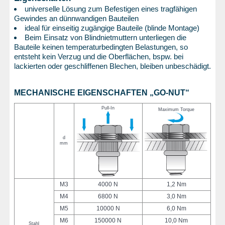
universelle Lösung zum Befestigen eines tragfähigen
Gewindes an dünnwandigen Bauteilen
ideal für einseitig zugängige Bauteile (blinde Montage)
Beim Einsatz von Blindnietmuttern unterliegen die
Bauteile keinen temperaturbedingten Belastungen, so
entsteht kein Verzug und die Oberflächen, bspw. bei
lackierten oder geschliffenen Blechen, bleiben unbeschädigt.
MECHANISCHE EIGENSCHAFTEN „GO-NUT“
Pull-In
Maximum Torque
d
mm
M3
4000 N
1,2 Nm
M4
6800 N
3,0 Nm
M5
10000 N
6,0 Nm
M6
150000 N
10,0 Nm
Stahl