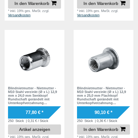
In den Warenkorb
In den Warenkorb
*
inkl. 19% ges. MwSt.
zzgl.
*
inkl. 19% ges. MwSt.
zzgl.
Versandkosten
Versandkosten
Blindnietmutter - Nietmutter -
Blindnietmutter - Nietmutter -
M10 Stahl verzinkt (Ø x L) 12,9
M10 Stahl verzinkt (Ø x L) 12,9
mm x 24,0 mm Senkkopf
mm x 25,0 mm Flachkopf
Rundschaft gerändelt mit
Rundschaft gerändelt mit
Unterkopfverzahnung
Unterkopfverzahnung
Schaftende offen Einziehmutter
Schaftende offen Einziehmutter
Einnietmuttern - GO-NUT
Einnietmuttern - GO-NUT
77,80 € *
90,10 € *
250
Stück
| 0,31 € / Stück
250
Stück
| 0,36 € / Stück
Artikel anzeigen
In den Warenkorb
*
inkl. 19% ges. MwSt.
zzgl.
*
inkl. 19% ges. MwSt.
zzgl.