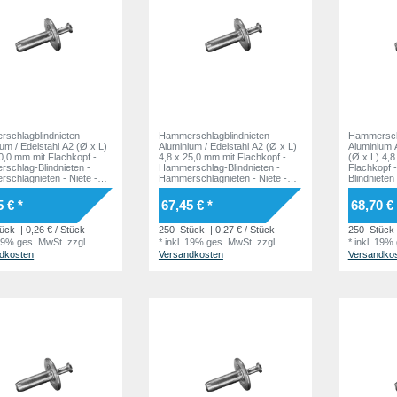
schlagblindnieten
Hammerschlagblindnieten
Hammerschl
um / Edelstahl A2 (Ø x L)
Aluminium / Edelstahl A2 (Ø x L)
Aluminium 
0,0 mm mit Flachkopf -
4,8 x 25,0 mm mit Flachkopf -
(Ø x L) 4,8
schlag-Blindnieten -
Hammerschlag-Blindnieten -
Flachkopf 
schlagnieten - Niete -
Hammerschlagnieten - Niete -
Blindnieten 
ER
HAMMER
Hammerschl
HAMMER
5 € *
67,45 € *
68,70 € 
ück
| 0,26 € / Stück
250
Stück
| 0,27 € / Stück
250
Stück
 19% ges. MwSt.
zzgl.
*
inkl. 19% ges. MwSt.
zzgl.
*
inkl. 19%
dkosten
Versandkosten
Versandko