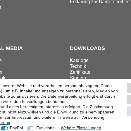
r
Erklärung zur Barrierefreiheit
t
AL MEDIA
DOWNLOADS
e
Kataloge
Technik
n
Zertifikate
ok
Studien
ram
Promotion
f unserer Website und verarbeiten personenbezogene Daten
), um z.B. Inhalte und Anzeigen zu personalisieren, Medien von
bsite zu analysieren. Die Datenverarbeitung erfolgt erst durch
ie wir in den Einstellungen benennen.
grund eines berechtigten Interesses erfolgen. Die Zustimmung
ular
Impressum
Datenschutzerklärung
AGB
Barri
ht, nicht einzuwilligen und die Einwilligung zu einem späteren
e unser
Impressum
und weitere Hinweise zur Verwendung
lärung
.
© Copyright 2026 | Alle Rechte vorbehalten.
PayPal
Funktional
Weitere Einstellungen