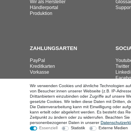
Wir als Hersteller
Glossa
Händlerportal
Suppor
Produktion
ZAHLUNGSARTEN
SOCI
PayPal
Youtub
Kreditkarten
Twitter
Vorkasse
Linkedi
Facebo
Instag
Wir verwenden Cookies und ähnliche Technologien au
von Besucher:innen unserer Webseite (z.B. IP-Adresse
Drittanbietern einzubinden oder Zugriffe auf unsere We
gesetzte Cookies. Wir teilen diese Daten mit Dritten, d
Die Datenverarbeitung kann mit Einwilligung oder auf
Widerrufsrecht
Widerrufsform
kann erteilt oder abgelehnt werden. Es besteht das Rec
Zeitpunkt zu ändern oder zu widerrufen. Beachten Si
personenbezogener Daten in unserer
Daten­schutz­erk
Essenziell
Statistik
Externe Medien