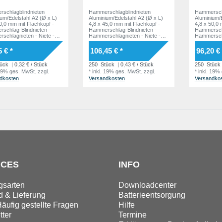
schlagblindnieten
Hammerschlagblindnieten
Hammerschl
ium/Edelstahl A2 (Ø x L)
Aluminium/Edelstahl A2 (Ø x L)
Aluminium/E
0,0 mm mit Flachkopf -
4,8 x 45,0 mm mit Flachkopf -
4,8 x 50,0 
schlag-Blindnieten -
Hammerschlag-Blindnieten -
Hammerschl
schlagnieten - Niete -
Hammerschlagnieten - Niete -
Hammerschl
ER
HAMMER
HAMMER
5 € *
106,45 € *
96,20 € 
ück
| 0,32 € / Stück
250
Stück
| 0,43 € / Stück
250
Stück
 19% ges. MwSt.
zzgl.
*
inkl. 19% ges. MwSt.
zzgl.
*
inkl. 19%
dkosten
Versandkosten
Versandko
ICES
INFO
gsarten
Downloadcenter
 & Lieferung
Batterieentsorgung
äufig gestellte Fragen
Hilfe
ter
Termine