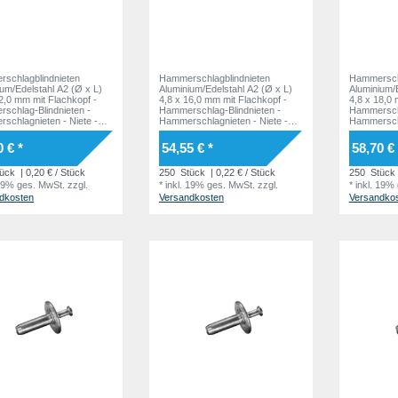
schlagblindnieten
Hammerschlagblindnieten
Hammerschl
ium/Edelstahl A2 (Ø x L)
Aluminium/Edelstahl A2 (Ø x L)
Aluminium/E
2,0 mm mit Flachkopf -
4,8 x 16,0 mm mit Flachkopf -
4,8 x 18,0 
schlag-Blindnieten -
Hammerschlag-Blindnieten -
Hammerschl
schlagnieten - Niete -
Hammerschlagnieten - Niete -
Hammerschl
ER
HAMMER
HAMMER
0 € *
54,55 € *
58,70 € 
ück
| 0,20 € / Stück
250
Stück
| 0,22 € / Stück
250
Stück
 19% ges. MwSt.
zzgl.
*
inkl. 19% ges. MwSt.
zzgl.
*
inkl. 19%
dkosten
Versandkosten
Versandko