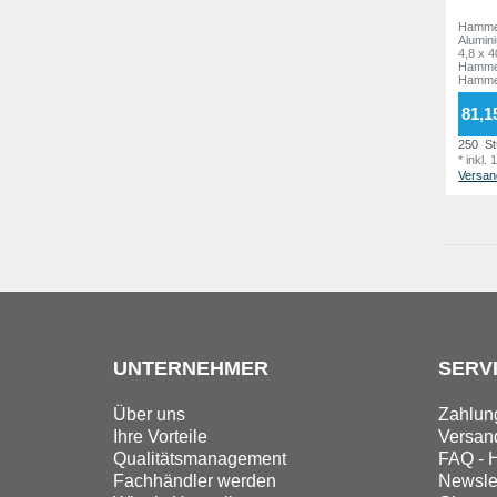
Hammer
Alumin
4,8 x 4
Hammer
Hammer
HAMM
81,1
250
St
*
inkl.
Versan
UNTERNEHMER
SERV
Über uns
Zahlun
Ihre Vorteile
Versand
Qualitätsmanagement
FAQ - H
Fachhändler werden
Newslet