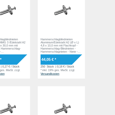
agblindnieten
Hammerschlagblindnieten
AlMG 3 /Edelstahl A2
Aluminium/Edelstahl A2 (Ø x L)
 x 30,0 mm mit
4,8 x 10,0 mm mit Flachkopf -
- Hammerschlag-
Hammerschlag-Blindnieten -
-
Hammerschlagnieten - Niete -
agnieten - Niete -
HAMMER
*
44,05 € *
| 0,27 € / Stück
250
Stück
| 0,18 € / Stück
 ges. MwSt.
zzgl.
*
inkl. 19% ges. MwSt.
zzgl.
sten
Versandkosten