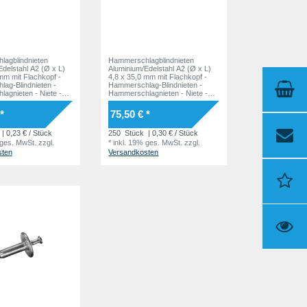
agblindnieten
Hammerschlagblindnieten
delstahl A2 (Ø x L)
Aluminium/Edelstahl A2 (Ø x L)
mm mit Flachkopf -
4,8 x 35,0 mm mit Flachkopf -
ag-Blindnieten -
Hammerschlag-Blindnieten -
agnieten - Niete -
Hammerschlagnieten - Niete -
HAMMER
*
75,50 € *
| 0,23 € / Stück
250
Stück
| 0,30 € / Stück
 ges. MwSt.
zzgl.
*
inkl. 19% ges. MwSt.
zzgl.
sten
Versandkosten