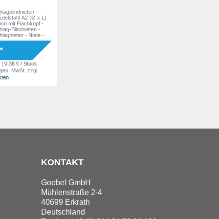
agblindnieten
delstahl A2 (Ø x L)
mm mit Flachkopf -
ag-Blindnieten -
agnieten - Niete -
*
| 0,38 € / Stück
 ges. MwSt.
zzgl.
sten
KONTAKT
Goebel GmbH
Mühlenstraße 2-4
40699 Erkrath
Deutschland