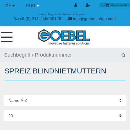
DE
EUR
0
Warenkorb
Online Shop nur für Private Endkunden
+49 (0) 211-245000129
info@goebel-shop.com
SCHRAUBEN
NIETE
SPREIZ BLINDNIETMUTTERN
SPEZIAL NIETE
NIETMUTTERN
NIETWERKZEUGE
SPANN & SCHNELLVERSCHLÜSSE
HANDWERKZEUGE