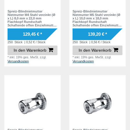
Spreiz-Blindnietmutter
Spreiz-Blindnietmutter
Nietmutter M4 Stahl verzinkt (Ø
Nietmutter M5 Stahl verzinkt (Ø
x L) 8,0 mm x 22,0 mm
x L) 10,0 mm x 18,0 mm
Flachkopf Rundschaft
Flachkopf Rundschaft
Schaftende offen Einziehmutter
Schaftende offen Einziehmutter
Einnietmuttern - GO-FOUR
Einnietmuttern - GO-FOUR
129,45 € *
139,20 € *
250
Stück
| 0,52 € / Stück
250
Stück
| 0,56 € / Stück
In den Warenkorb
In den Warenkorb
*
inkl. 19% ges. MwSt.
zzgl.
*
inkl. 19% ges. MwSt.
zzgl.
Versandkosten
Versandkosten
Spreiz-Blindnietmutter
Spreiz-Blindnietmutter