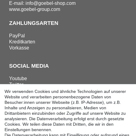
E-mail:
info@goebel-shop.com
www.goebel-group.com
ZAHLUNGSARTEN
PayPal
Kreditkarten
Vorkasse
SOCIAL MEDIA
Youtube
Twitter
Linkedin
Wir verwenden Cookies und ähnliche Technologien auf unserer
Facebook
Website und verarbeiten personenbezogene Daten von
Besucher:innen unserer Webseite (z.B. IP-Adresse), um z.B.
Instagram
Inhalte und Anzeigen zu personalisieren, Medien von
Drittanbietern einzubinden oder Zugriffe auf unsere Website zu
analysieren. Die Datenverarbeitung erfolgt erst durch gesetzte
DOWNLOADS
Cookies. Wir teilen diese Daten mit Dritten, die wir in den
Einstellungen benennen.
Kataloge
Die Datenverarbeitung kann mit Einwilligung oder aufgrund eines