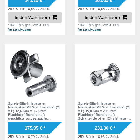
141,15 € *
161,65 € *
250
Stück
| 0,56 € / Stück
250
Stück
| 0,65 € / Stück
In den Warenkorb
In den Warenkorb
*
inkl. 19% ges. MwSt.
zzgl.
*
inkl. 19% ges. MwSt.
zzgl.
Versandkosten
Versandkosten
Spreiz-Blindnietmutter
Spreiz-Blindnietmutter
Nietmutter M8 Stahl verzinkt (Ø
Nietmutter M8 Stahl verzinkt (Ø
x L) 12,6 mm x 35,3 mm
x L) 15,0 mm x 20,5 mm
Flachkopf Rundschaft
Flachkopf Rundschaft
geschlitzt vorgestaucht
Schaftende offen Einziehmutter
Schaftende offen Einziehmutter
Einnietmuttern - GO-FOUR
Einnietmuttern - GO-SPLIT
175,95 € *
231,30 € *
250
Stück
| 0,70 € / Stück
250
Stück
| 0,93 € / Stück