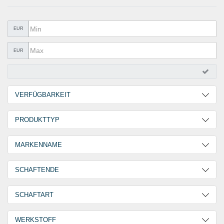
METALLWAREN
KLEBEN UND DICHTEN
EUR
ARBEITSSCHUTZ
EUR
ANGEBOTE
%SALE%
VERFÜGBARKEIT
KATALOGE
2 Tage
11
PRODUKTTYP
FAQ - Häufig gestellte Fragen
30 Tage
2
Spreizblindnietmuttern
13
MARKENNAME
GO-FOUR
8
SCHAFTENDE
GO-SPLIT
5
Offen
13
SCHAFTART
Rundschaft
13
WERKSTOFF