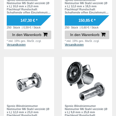
Nietmutter M5 Stahl verzinkt (Ø
Nietmutter M6 Stahl verzinkt (Ø
x L) 10,0 mm x 23,0 mm
x L) 12,0 mm x 18,5 mm
Flachkopf Rundschaft
Flachkopf Rundschaft
Schaftende offen Einziehmutter
Schaftende offen Einziehmutter
Einnietmuttern - GO-FOUR
Einnietmuttern - GO-FOUR
147,30 € *
150,85 € *
250
Stück
| 0,59 € / Stück
250
Stück
| 0,60 € / Stück
In den Warenkorb
In den Warenkorb
*
inkl. 19% ges. MwSt.
zzgl.
*
inkl. 19% ges. MwSt.
zzgl.
Versandkosten
Versandkosten
Spreiz-Blindnietmutter
Spreiz-Blindnietmutter
Nietmutter M6 Stahl verzinkt (Ø
Nietmutter M6 Stahl verzinkt (Ø
x L) 12,0 mm x 23,0 mm
x L) 9,8 mm x 25,8 mm
Flachkopf Rundschaft
Flachkopf Rundschaft