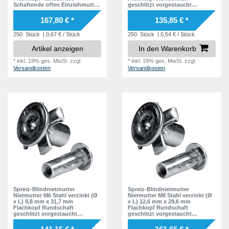
Schaftende offen Einziehmutter
geschlitzt vorgestaucht
Einnietmuttern - GO-FOUR
Schaftende offen Einziehmutter
Einnietmuttern - GO-SPLIT
167,80 € *
135,85 € *
250
Stück
| 0,67 € / Stück
250
Stück
| 0,54 € / Stück
Artikel anzeigen
In den Warenkorb
*
inkl. 19% ges. MwSt.
zzgl.
*
inkl. 19% ges. MwSt.
zzgl.
Versandkosten
Versandkosten
Spreiz-Blindnietmutter
Spreiz-Blindnietmutter
Nietmutter M6 Stahl verzinkt (Ø
Nietmutter M8 Stahl verzinkt (Ø
x L) 9,8 mm x 31,7 mm
x L) 12,6 mm x 29,6 mm
Flachkopf Rundschaft
Flachkopf Rundschaft
geschlitzt vorgestaucht
geschlitzt vorgestaucht
Schaftende offen Einziehmutter
Schaftende offen Einziehmutter
Einnietmuttern - GO-SPLIT
Einnietmuttern - GO-SPLIT