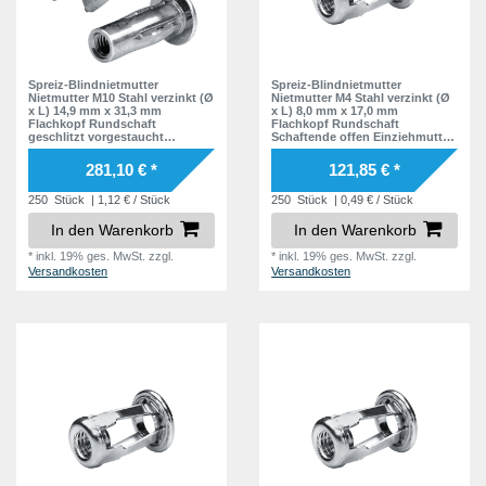
31,3 mm
1
31,7 mm
1
35,3 mm
1
Spreiz-Blindnietmutter
Spreiz-Blindnietmutter
Nietmutter M10 Stahl verzinkt (Ø
Nietmutter M4 Stahl verzinkt (Ø
x L) 14,9 mm x 31,3 mm
x L) 8,0 mm x 17,0 mm
Flachkopf Rundschaft
Flachkopf Rundschaft
geschlitzt vorgestaucht
Schaftende offen Einziehmutter
Schaftende offen Einziehmutter
Einnietmuttern - GO-FOUR
Einnietmuttern - GO-SPLIT
281,10 € *
121,85 € *
250
Stück
| 1,12 € / Stück
250
Stück
| 0,49 € / Stück
In den Warenkorb
In den Warenkorb
*
inkl. 19% ges. MwSt.
zzgl.
*
inkl. 19% ges. MwSt.
zzgl.
Versandkosten
Versandkosten