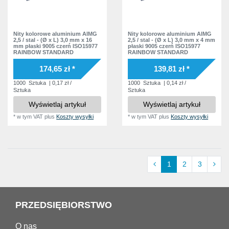
Nity kolorowe aluminium AlMG
Nity kolorowe aluminium AlMG
2,5 / stal - (Ø x L) 3,0 mm x 16
2,5 / stal - (Ø x L) 3,0 mm x 4 mm
mm płaski 9005 czerń ISO15977
płaski 9005 czerń ISO15977
RAINBOW STANDARD
RAINBOW STANDARD
174,65 zł *
139,81 zł *
1000
Sztuka
| 0,17 zł /
1000
Sztuka
| 0,14 zł /
Sztuka
Sztuka
Wyświetlaj artykuł
Wyświetlaj artykuł
*
w tym VAT
plus
Koszty wysyłki
*
w tym VAT
plus
Koszty wysyłki
1
2
3
PRZEDSIĘBIORSTWO
O nas