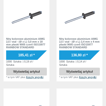
Nity kolorowe aluminium AlMG
Nity kolorowe aluminium AlMG
2,5 / stal - (Ø x L) 3,0 mm x 18
2,5 / stal - (Ø x L) 2,4 mm x 4 mm
mm płaski 9005 czerń ISO15977
płaski 9005 czerń ISO15977
RAINBOW STANDARD
RAINBOW STANDARD
185,41 zł *
136,80 zł *
1000
Sztuka
| 0,19 zł /
1000
Sztuka
| 0,14 zł /
Sztuka
Sztuka
Wyświetlaj artykuł
Wyświetlaj artykuł
*
w tym VAT
plus
Koszty wysyłki
*
w tym VAT
plus
Koszty wysyłki