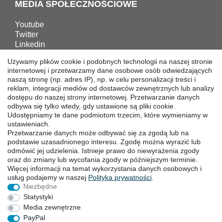
MEDIA SPOŁECZNOŚCIOWE
Youtube
Twitter
Linkedin
Facebook
Używamy plików cookie i podobnych technologii na naszej stronie
Instagram
internetowej i przetwarzamy dane osobowe osób odwiedzających
naszą stronę (np. adres IP), np. w celu personalizacji treści i
reklam, integracji mediów od dostawców zewnętrznych lub analizy
POBIERANIA
dostępu do naszej strony internetowej. Przetwarzanie danych
odbywa się tylko wtedy, gdy ustawione są pliki cookie.
Katalogi
Udostępniamy te dane podmiotom trzecim, które wymieniamy w
Technika
ustawieniach.
Przetwarzanie danych może odbywać się za zgodą lub na
Certyfikaty
podstawie uzasadnionego interesu. Zgodę można wyrazić lub
Badanie
odmówić jej udzielenia. Istnieje prawo do niewyrażenia zgody
Promocja
oraz do zmiany lub wycofania zgody w późniejszym terminie.
Więcej informacji na temat wykorzystania danych osobowych i
usług podajemy w naszej
Polityka ­prywatności
.
SIEDZIBY
Niezbędne
Statystyki
Media zewnętrzne
PayPal
Prawo do sodstąpienia
Formularz ­odstąpienia