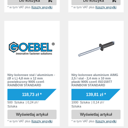
Do koszyka
Do koszyka
*
w tym VAT
plus
Koszty wysyłki
*
w tym VAT
plus
Koszty wysyłki
Nity kolorowe stal / aluminium -
Nity kolorowe aluminium AlMG
(Ø x L) 4,8 mm x 12 mm
2,5 / stal - 2,4 mm x 10 mm
powiększony 9005 czerń
płaski 9005 czerń ISO15977
RAINBOW STANDARD
RAINBOW STANDARD
118,73 zł *
139,81 zł *
500
Sztuka
| 0,24 zł /
1000
Sztuka
| 0,14 zł /
Sztuka
Sztuka
Wyświetlaj artykuł
Wyświetlaj artykuł
*
w tym VAT
plus
Koszty wysyłki
*
w tym VAT
plus
Koszty wysyłki