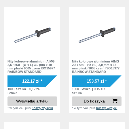
Nity kolorowe aluminium AlMG
Nity kolorowe aluminium AlMG
2,5 / stal - (Ø x L) 3,0 mm x 10
2,5 / stal - (Ø x L) 3,0 mm x 14
mm płaski 9005 czerń ISO15977
mm płaski 9005 czerń ISO15977
RAINBOW STANDARD
RAINBOW STANDARD
122,17 zł *
153,57 zł *
1000
Sztuka
| 0,12 zł /
1000
Sztuka
| 0,15 zł /
Sztuka
Sztuka
Wyświetlaj artykuł
Do koszyka
*
w tym VAT
plus
Koszty wysyłki
*
w tym VAT
plus
Koszty wysyłki