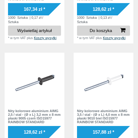
23,5 mm
2
25,0 mm
167,34 zł *
128,62 zł *
3
24,0 mm
4
26,0 mm
1000
Sztuka
| 0,17 zł /
1000
Sztuka
| 0,13 zł /
2
Sztuka
Sztuka
25,0 mm
3
30,0 mm
6
Wyświetlaj artykuł
Do koszyka
26,0 mm
2
35,0 mm
4
*
w tym VAT
plus
Koszty wysyłki
*
w tym VAT
plus
Koszty wysyłki
30,0 mm
7
40,0 mm
4
35,0 mm
6
45,0 mm
4
40,0 mm
4
50,0 mm
4
45,0 mm
4
55,0 mm
4
50,0 mm
4
55,0 mm
4
60,0 mm
4
Nity kolorowe aluminium AlMG
Nity kolorowe aluminium AlMG
2,5 / stal - (Ø x L) 3,2 mm x 8 mm
3,5 / stal - (Ø x L) 4,0 mm x 8 mm
płaski 9005 czerń ISO15977
płaski 9010 biel ISO15977
RAINBOW STANDARD
RAINBOW STANDARD
128,62 zł *
157,88 zł *