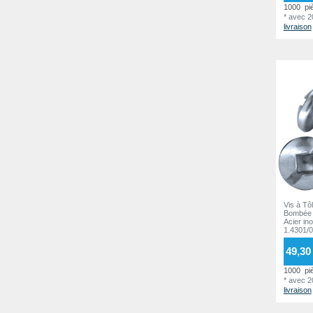
1000
pi
11,8 mm
6
*
avec 
livraison
12,2 mm
16
13,0 mm
1
13,2 mm
7
14,0 mm
2
14,3 mm
6
14,6 mm
1
14,7 mm
4
14,8 mm
6
15,2 mm
Vis à Tô
4
Bombée 
Acier in
15,6 mm
1
1.4301/0
15,8 mm
9
49,30 
16,2 mm
5
1000
pi
*
avec 
19,0 mm
livraison
2
20,0 mm