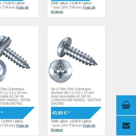
e
| 0,03 € / pièce
1000
pièce
| 0,06 € / pièce
% TVA
hors
Frais de
*
avec 20% TVA
hors
Frais de
livraison
-Tête Cylindrique
Vis à Tôle-Tête Cylindrique
 x L) 4,2 x 13 mm
Bombée (Ø x L) 4,2 x 13 mm
ydable A2 (W.-Nr.
Acier inoxydable A2 (W.-Nr.
 AISI 304/02) - EPDM
1.4301/03 AISI 304/02) - ISO7049
O7049 DIN7981
DIN7981
 *
43,80 € *
| 0,09 € / pièce
1000
pièce
| 0,04 € / pièce
% TVA
hors
Frais de
*
avec 20% TVA
hors
Frais de
livraison