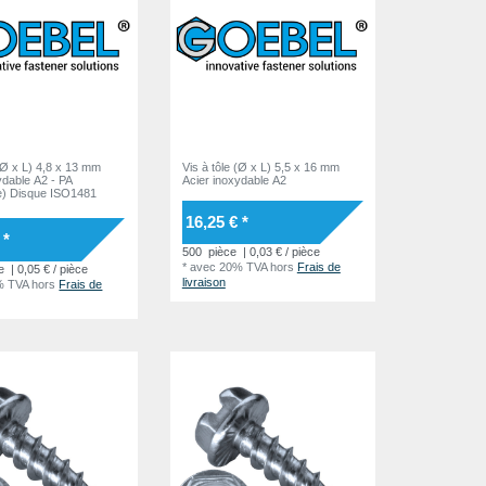
 (Ø x L) 4,8 x 13 mm
Vis à tôle (Ø x L) 5,5 x 16 mm
ydable A2 - PA
Acier inoxydable A2
e) Disque ISO1481
16,25 € *
 *
500
pièce
| 0,03 € / pièce
*
avec 20% TVA
hors
Frais de
e
| 0,05 € / pièce
livraison
% TVA
hors
Frais de