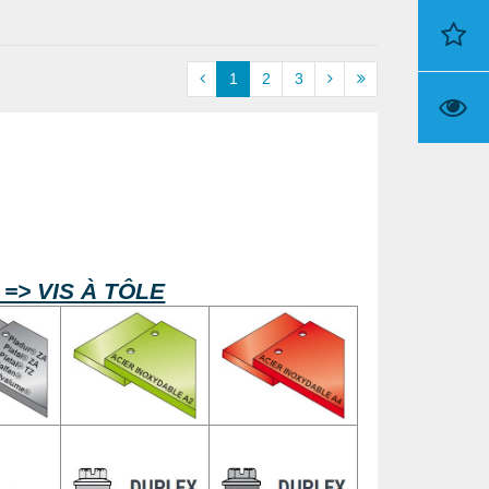
1
2
3
e => VIS À TÔLE