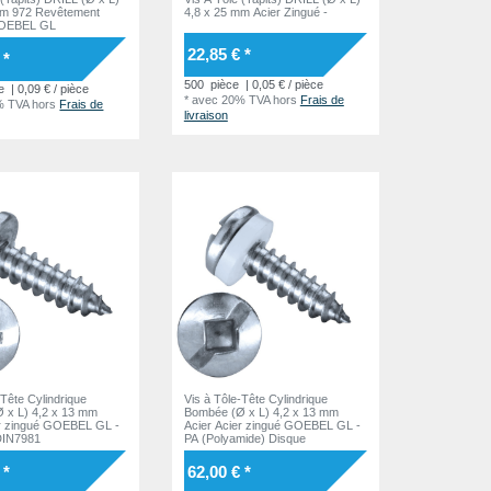
mm 972 Revêtement
4,8 x 25 mm Acier Zingué -
GOEBEL GL
22,85 € *
 *
500
pièce
| 0,05 € / pièce
e
| 0,09 € / pièce
*
avec 20% TVA
hors
Frais de
% TVA
hors
Frais de
livraison
-Tête Cylindrique
Vis à Tôle-Tête Cylindrique
 x L) 4,2 x 13 mm
Bombée (Ø x L) 4,2 x 13 mm
er zingué GOEBEL GL -
Acier Acier zingué GOEBEL GL -
DIN7981
PA (Polyamide) Disque
 *
62,00 € *