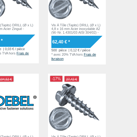
 (Tapits) DRILL (Ø x L)
Vis À Tôle (Tapits) DRILL (Ø x L)
m Acier Zingué -
4,8 x 16 mm Acier inoxydable A2
(W.-Nr. 1.4301/03 AISI 304/02) -
 *
62,40 € *
e
| 0,03 € / pièce
500
pièce
| 0,12 € / pièce
% TVA
hors
Frais de
*
avec 20% TVA
hors
Frais de
livraison
-17%
104,52 €
27,42 €
 (Tapits) DRILL (Ø x L)
Vis À Tôle (Tapits) DRILL (Ø x L)