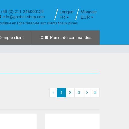
+49 (0) 211-245000129
Langue
info@goebel-shop.com
FR
EUR
outique en ligne réservée aux clients finaux privés
Compte client
0
Panier de commandes
1
2
3