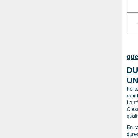
que
DU
UN
Fort
rapi
La ré
C‘est
quali
En r
dure