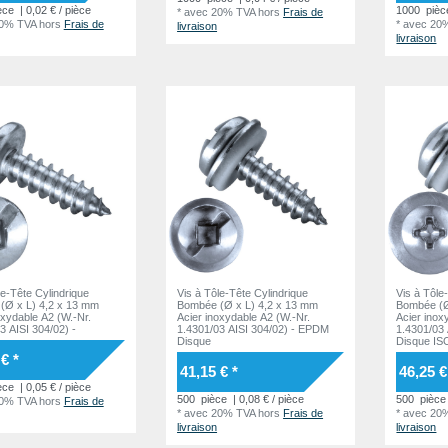
èce
| 0,02 € / pièce
1000
pièc
*
avec 20% TVA
hors
Frais de
20% TVA
hors
Frais de
*
avec 20
livraison
livraison
le-Tête Cylindrique
Vis à Tôle-Tête Cylindrique
Vis à Tôle
(Ø x L) 4,2 x 13 mm
Bombée (Ø x L) 4,2 x 13 mm
Bombée (Ø
oxydable A2 (W.-Nr.
Acier inoxydable A2 (W.-Nr.
Acier inox
3 AISI 304/02) -
1.4301/03 AISI 304/02) - EPDM
1.4301/03
Disque
Disque IS
€ *
41,15 € *
46,25 €
èce
| 0,05 € / pièce
500
pièce
| 0,08 € / pièce
500
pièce
20% TVA
hors
Frais de
*
avec 20% TVA
hors
Frais de
*
avec 20
livraison
livraison