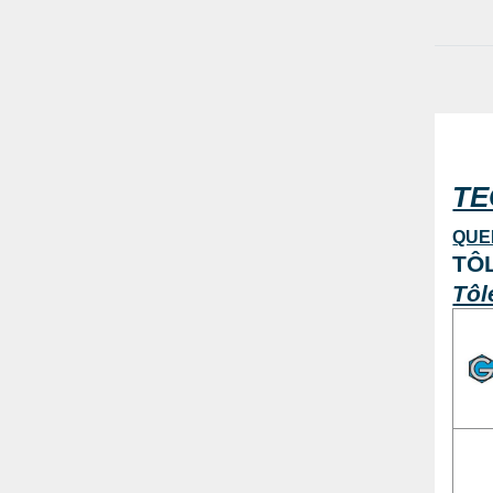
2
20,3 mm
4
20,6 mm
1
20,7 mm
4
20,8 mm
4
21,2 mm
3
TE
21,8 mm
3
22,2 mm
QUE
4
TÔ
Tôl