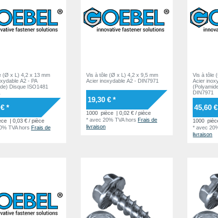
le (Ø x L) 4,2 x 13 mm
Vis à tôle (Ø x L) 4,2 x 9,5 mm
Vis à tôle
oxydable A2 - PA
Acier inoxydable A2 - DIN7971
Acier inox
ide) Disque ISO1481
(Polyamid
1
DIN7971
19,30 € *
€ *
45,60 €
1000
pièce
| 0,02 € / pièce
*
avec 20% TVA
hors
Frais de
èce
| 0,03 € / pièce
1000
pièc
livraison
20% TVA
hors
Frais de
*
avec 20
livraison