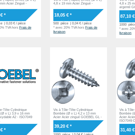
 mm Acier Zingué -
4,8 x 19 mm Acier Zingué -
4,8 x 25 
argenté 
€ *
18,05 € *
87,10 €
ce
| 0,03 € / pièce
500
pièce
| 0,04 € / pièce
1000
pièc
20% TVA
hors
Frais de
*
avec 20% TVA
hors
Frais de
*
avec 20
livraison
livraison
le-Tête Cylindrique
Vis à Tôle-Tête Cylindrique
Vis à Tôle
(Ø x L) 3,9 x 16 mm
Bombée (Ø x L) 4,2 x 13 mm
Bombée (Ø
oxydable A2 - ISO7049
Acier Acier zingué GOEBEL GL -
Acier Aci
1
ISO7049 
39,20 € *
€ *
31,40 €
1000
pièce
| 0,04 € / pièce