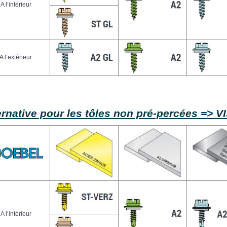
A l‘intérieur
A l‘extérieur
ernative pour les tôles non pré-percées =
A l‘intérieur