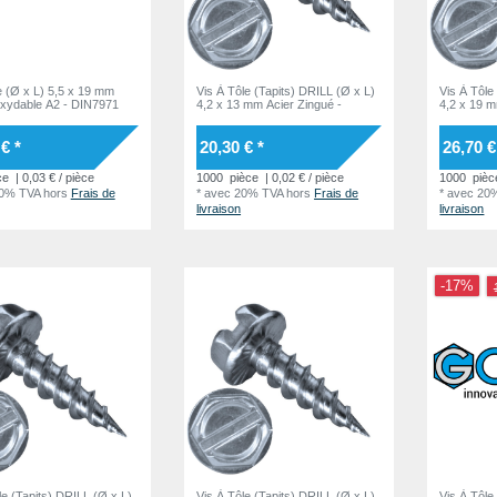
le (Ø x L) 5,5 x 19 mm
Vis À Tôle (Tapits) DRILL (Ø x L)
Vis À Tôle
oxydable A2 - DIN7971
4,2 x 13 mm Acier Zingué -
4,2 x 19 m
€ *
20,30 € *
26,70 €
ce
| 0,03 € / pièce
1000
pièce
| 0,02 € / pièce
1000
pièc
20% TVA
hors
Frais de
*
avec 20% TVA
hors
Frais de
*
avec 20
livraison
livraison
-17%
le (Tapits) DRILL (Ø x L)
Vis À Tôle (Tapits) DRILL (Ø x L)
Vis À Tôle