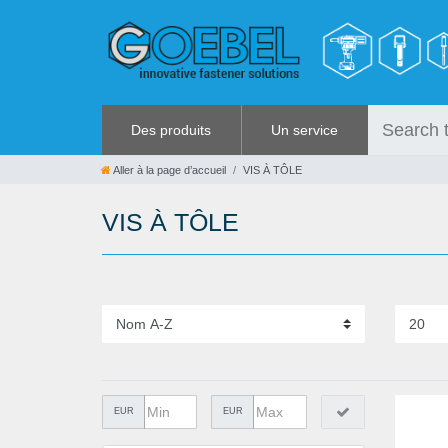
Des produits
Un service
VIS
RABAIS
Aller à la page d’accueil
VIS À TÔLE
RIVETS
%SOLDES%
VIS À TÔLE
RIVETS SPÉCIAUX
CATALOGUES
ECROUS À SERTIR
OUTILLAGE POUR RIVETS
GRENOUILLÈRES ET
GRENOUILLÈRES RAPIDES
OUTILLAGE MANUEL
QUINCAILLERIE
EUR
EUR
COLLER ET ISOLER