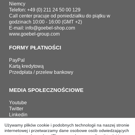
Niemcy
Telefon: +49 (0) 211 24 50 00 129
Call center pracuje od poniedziałku do piątku w
godzinach 10:00 - 16:00 (GMT +2)
E-mail:
info@goebel-shop.com
www.goebel-group.com
FORMY PŁATNOŚCI
PayPal
Kartą kredytową
Przedpłata / przelew bankowy
MEDIA SPOŁECZNOŚCIOWE
Youtube
Twitter
Linkedin
Facebook
Używamy plików cookie i podobnych technologii na naszej stronie
Instagram
internetowej i przetwarzamy dane osobowe osób odwiedzających