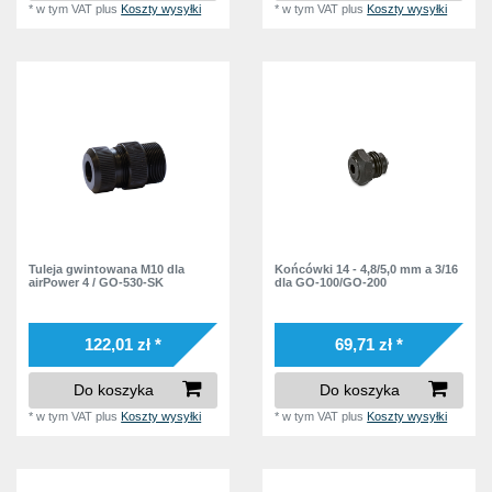
*
w tym VAT
plus
Koszty wysyłki
*
w tym VAT
plus
Koszty wysyłki
Tuleja gwintowana M10 dla
Końcówki 14 - 4,8/5,0 mm a 3/16
airPower 4 / GO-530-SK
dla GO-100/GO-200
122,01 zł *
69,71 zł *
Do koszyka
Do koszyka
*
w tym VAT
plus
Koszty wysyłki
*
w tym VAT
plus
Koszty wysyłki