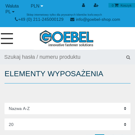
PLN
0
Koszyk
PL
Sklep internetowy tylko dla prywatnych klientów końcowych
+49 (0) 211-245000129
info@goebel-shop.com
WKRĘTY
NITY
ELEMENTY WYPOSAŻENIA
NITY SPECJALNE
NITONAKRĘTKI
URZĄDYENIE NITUJĄCE
ZAPIĘCIE NAPINAJĄCE I SZYBKOZŁĄCZKI
URZĄDZIENIE RĘCZNE