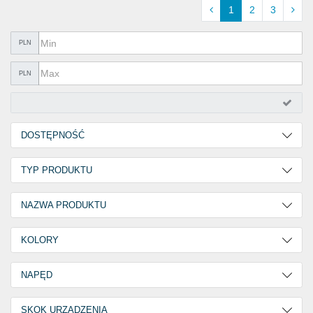
TOWARY IZOLOWANE
1
2
3
ZAKLEJOWANIA I USZCZELNIANIA
PLN
BEZPIECZEŃSTWO PRACZ
PLN
OFFERTY
%PROMOCJE%
DOSTĘPNOŚĆ
KATALOGI
2
116
TYP PRODUKTU
30
5
Akcesoria dodatkowe
119
NAZWA PRODUKTU
GOEBEL
2
KOLORY
Szary / Czarny
2
NAPĘD
12.000 N
1
SKOK URZĄDZENIA