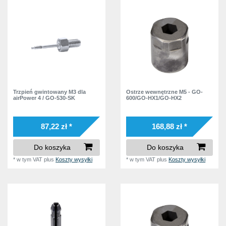
8
6,0 mm
1
airPower 2
11
4,0 mm
5
6,4 mm
1
airPower 3
8
4,8 mm
9
airPower 4
22
5,0 mm
6
GO-HX1
10
6,0 mm
3
GO-2
1
6,4 mm
7
GO-3
5
Trzpień gwintowany M3 dla
Ostrze wewnętrzne M5 - GO-
airPower 4 / GO-530-SK
600/GO-HX1/GO-HX2
GO-100
4
GO-200
4
87,22 zł *
168,88 zł *
GO-300
16
Do koszyka
Do koszyka
GO-360
5
*
w tym VAT
plus
Koszty wysyłki
*
w tym VAT
plus
Koszty wysyłki
GO-510
14
GO-520
14
GO-600
8
GO-12-R
5