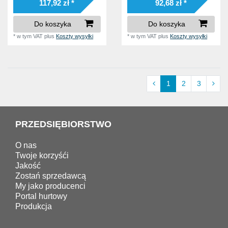
117,92 zł *
92,68 zł *
Do koszyka
Do koszyka
*
w tym VAT
plus
Koszty wysyłki
*
w tym VAT
plus
Koszty wysyłki
1
2
3
PRZEDSIĘBIORSTWO
O nas
Twoje korzyśći
Jakość
Zostań sprzedawcą
My jako producenci
Portal hurtowy
Produkcja