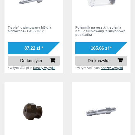
Trzpień gwintowany M6 dla
Pojemnik na resztki trzpienia
airPower 4 / GO-530-SK
nitu, dziurkowany, z silikonowa
podkladka
87,22 zł *
165,66 zł *
Do koszyka
Do koszyka
*
w tym VAT
plus
Koszty wysyłki
*
w tym VAT
plus
Koszty wysyłki