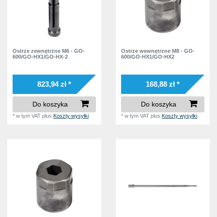
GO-12-N
16
GO-25-SN
7
GO-35
8
GO-40
7
Ostrze zewnętrzne M6 - GO-
Ostrze wewnętrzne M8 - GO-
600/GO-HX1/GO-HX-2
600/GO-HX1/GO-HX2
GO-55
5
823,94 zł *
168,88 zł *
Do koszyka
Do koszyka
*
w tym VAT
plus
Koszty wysyłki
*
w tym VAT
plus
Koszty wysyłki