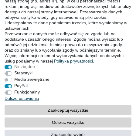
naszą stronę (np. adres IP), np. w celu personalizacji treści i
reklam, integracji mediów od dostawców zewnętrznych lub analizy
POBIERANIA
dostępu do naszej strony internetowej. Przetwarzanie danych
odbywa się tylko wtedy, gdy ustawione są pliki cookie.
Katalogi
Udostępniamy te dane podmiotom trzecim, które wymieniamy w
Technika
ustawieniach.
Przetwarzanie danych może odbywać się za zgodą lub na
Certyfikaty
podstawie uzasadnionego interesu. Zgodę można wyrazić lub
Badanie
odmówić jej udzielenia. Istnieje prawo do niewyrażenia zgody
Promocja
oraz do zmiany lub wycofania zgody w późniejszym terminie.
Więcej informacji na temat wykorzystania danych osobowych i
usług podajemy w naszej
Polityka ­prywatności
.
SIEDZIBY
Niezbędne
Statystyki
Media zewnętrzne
PayPal
Prawo do sodstąpienia
Formularz ­odstąpienia
Funkcjonalny
Stopka redakcyjna
Polityka prywatności
Dalsze ustawienia
OWH
Kontakt
Zaakceptuj wszystkie
© Copyright 2026 | Wszystkie prawa zastrzeżone.
Odrzuć wszystko
Zaakceptuj wybór