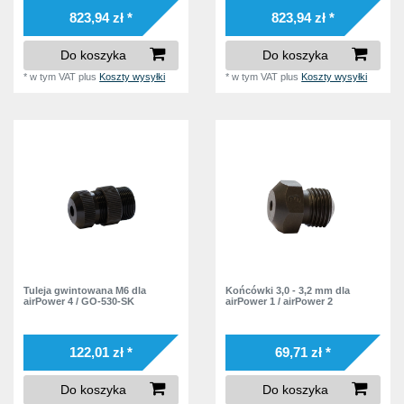
823,94 zł *
823,94 zł *
Do koszyka
Do koszyka
*
w tym VAT
plus
Koszty wysyłki
*
w tym VAT
plus
Koszty wysyłki
Tuleja gwintowana M6 dla
Końcówki 3,0 - 3,2 mm dla
airPower 4 / GO-530-SK
airPower 1 / airPower 2
122,01 zł *
69,71 zł *
Do koszyka
Do koszyka