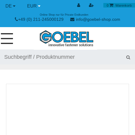
DE
EUR
0
Warenkorb
Online Shop nur für Private Endkunden
+49 (0) 211-245000129
info@goebel-shop.com
SCHRAUBEN
NIETE
SPEZIAL NIETE
NIETMUTTERN
NIETWERKZEUGE
SPANN & SCHNELLVERSCHLÜSSE
HANDWERKZEUGE