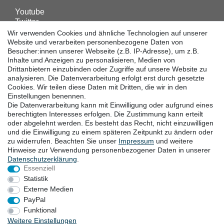
Youtube
Twitter
Linkedin
Wir verwenden Cookies und ähnliche Technologien auf unserer
Facebook
Website und verarbeiten personenbezogene Daten von
Besucher:innen unserer Webseite (z.B. IP-Adresse), um z.B.
Instagram
Inhalte und Anzeigen zu personalisieren, Medien von
Drittanbietern einzubinden oder Zugriffe auf unsere Website zu
analysieren. Die Datenverarbeitung erfolgt erst durch gesetzte
DOWNLOADS
Cookies. Wir teilen diese Daten mit Dritten, die wir in den
Einstellungen benennen.
Kataloge
Die Datenverarbeitung kann mit Einwilligung oder aufgrund eines
Technik
berechtigten Interesses erfolgen. Die Zustimmung kann erteilt
Zertifikate
oder abgelehnt werden. Es besteht das Recht, nicht einzuwilligen
und die Einwilligung zu einem späteren Zeitpunkt zu ändern oder
Studien
zu widerrufen. Beachten Sie unser
Impressum
und weitere
Promotion
Hinweise zur Verwendung personenbezogener Daten in unserer
Daten­schutz­erklärung
.
Essenziell
STANDORTE
Statistik
Externe Medien
PayPal
Funktional
Widerrufsrecht
Widerrufsformular
Impressum
Weitere Einstellungen