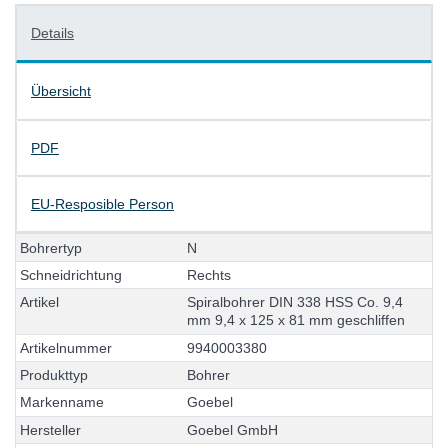
Details
Übersicht
PDF
EU-Resposible Person
B
o
h
r
e
r
t
y
p
N
S
c
h
n
e
i
d
r
i
c
h
t
u
n
g
R
e
c
h
t
s
A
r
t
i
k
e
l
S
p
i
r
a
l
b
o
h
r
e
r
D
I
N
3
3
8
H
S
S
C
o
.
9
,
4
m
m
9
,
4
x
1
2
5
x
8
1
m
m
g
e
s
c
h
l
i
f
f
e
n
A
r
t
i
k
e
l
n
u
m
m
e
r
9
9
4
0
0
0
3
3
8
0
P
r
o
d
u
k
t
t
y
p
B
o
h
r
e
r
M
a
r
k
e
n
n
a
m
e
G
o
e
b
e
l
H
e
r
s
t
e
l
l
e
r
G
o
e
b
e
l
G
m
b
H