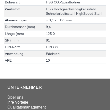
B
o
h
r
e
r
a
r
t
H
S
S
C
O
.
-
S
p
i
r
a
l
b
o
h
r
e
r
W
e
r
k
s
t
o
f
f
H
S
S
H
o
c
h
g
e
s
c
h
w
i
n
d
i
g
k
e
i
t
s
s
t
a
h
l
S
c
h
n
e
l
l
a
r
b
e
i
t
s
s
t
a
h
l
H
i
g
h
S
p
e
e
d
S
t
a
h
l
A
b
m
e
s
s
u
n
g
e
n
⌀
9
,
4
x
L
1
2
5
m
m
D
u
r
c
h
m
e
s
s
e
r
(
m
m
)
9
,
4
L
ä
n
g
e
(
m
m
)
1
2
5
,
0
S
P
(
m
m
)
8
1
D
I
N
-
N
o
r
m
D
I
N
3
3
8
A
n
w
e
n
d
u
n
g
E
d
e
l
s
t
a
h
l
V
P
E
1
0
UNTERNEHMER
Über uns
Ihre Vorteile
Qualitätsmanagement