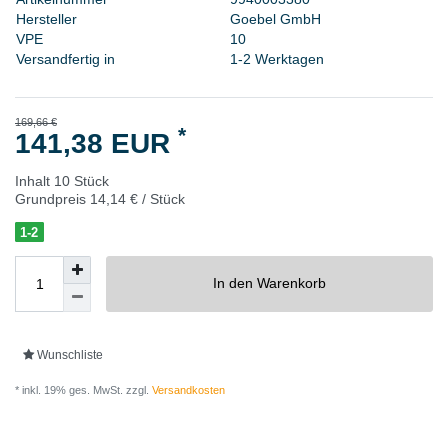
H
e
r
s
t
e
l
l
e
r
G
o
e
b
e
l
G
m
b
H
V
P
E
1
0
Versandfertig in
1-2 Werktagen
169,66 €
*
141,38 EUR
Inhalt
10
Stück
Grundpreis
14,14 € / Stück
1-2
In den Warenkorb
Wunschliste
* inkl. 19% ges. MwSt. zzgl.
Versandkosten