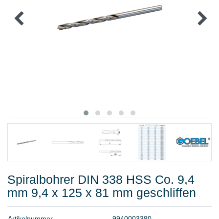
METALLWAREN
KLEBEN UND DICHTEN
ARBEITSSCHUTZ
ANGEBOTE
%SALE%
KATALOGE
FAQ - Häufig gestellte Fragen
Spiralbohrer DIN 338 HSS Co. 9,4
mm 9,4 x 125 x 81 mm geschliffen
A
r
t
i
k
e
l
n
u
m
m
e
r
9
9
4
0
0
0
3
3
8
0