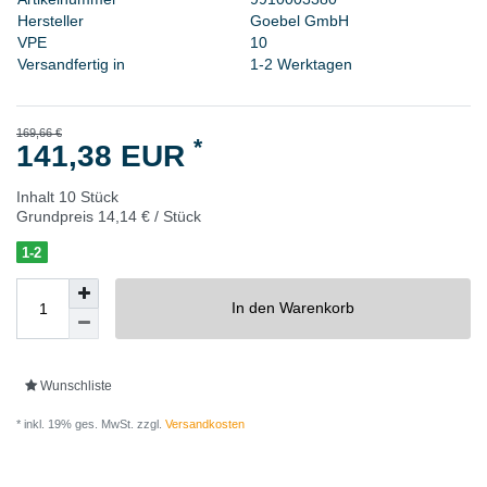
H
e
r
s
t
e
l
l
e
r
G
o
e
b
e
l
G
m
b
H
V
P
E
1
0
Versandfertig in
1-2 Werktagen
169,66 €
*
141,38 EUR
Inhalt
10
Stück
Grundpreis
14,14 € / Stück
1-2
In den Warenkorb
Wunschliste
* inkl. 19% ges. MwSt. zzgl.
Versandkosten