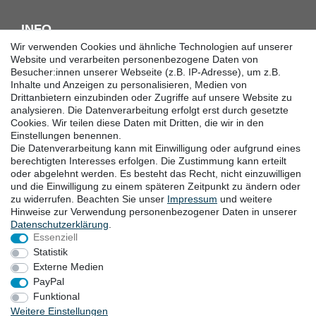
INFO
Wir verwenden Cookies und ähnliche Technologien auf unserer
Downloadcenter
Website und verarbeiten personenbezogene Daten von
Besucher:innen unserer Webseite (z.B. IP-Adresse), um z.B.
Batterieentsorgung
Inhalte und Anzeigen zu personalisieren, Medien von
Hilfe
Drittanbietern einzubinden oder Zugriffe auf unsere Website zu
Termine
analysieren. Die Datenverarbeitung erfolgt erst durch gesetzte
Erklärung zur Barrierefreiheit
Cookies. Wir teilen diese Daten mit Dritten, die wir in den
Einstellungen benennen.
Die Datenverarbeitung kann mit Einwilligung oder aufgrund eines
KONTAKT
berechtigten Interesses erfolgen. Die Zustimmung kann erteilt
oder abgelehnt werden. Es besteht das Recht, nicht einzuwilligen
Goebel GmbH
und die Einwilligung zu einem späteren Zeitpunkt zu ändern oder
zu widerrufen. Beachten Sie unser
Impressum
und weitere
Mühlenstraße 2-4
Hinweise zur Verwendung personenbezogener Daten in unserer
40699 Erkrath
Daten­schutz­erklärung
.
Deutschland
Essenziell
Telefon: +49 (0) 211 24 50 00 129
Statistik
von Montag bis Freitag 10:00-16:00 Uhr (MEZ)
Externe Medien
E-mail:
info@goebel-shop.com
PayPal
www.goebel-group.com
Funktional
Weitere Einstellungen