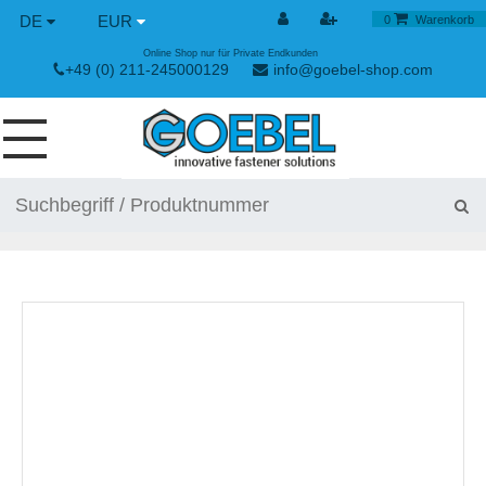
DE
EUR
0
Warenkorb
Online Shop nur für Private Endkunden
+49 (0) 211-245000129
info@goebel-shop.com
SCHRAUBEN
NIETE
SPEZIAL NIETE
NIETMUTTERN
NIETWERKZEUGE
SPANN & SCHNELLVERSCHLÜSSE
HANDWERKZEUGE