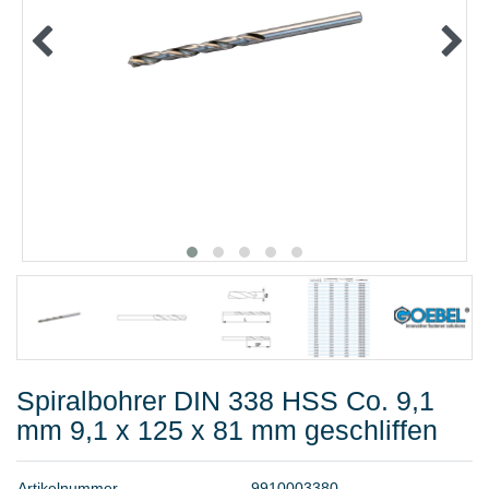
METALLWAREN
KLEBEN UND DICHTEN
ARBEITSSCHUTZ
ANGEBOTE
%SALE%
KATALOGE
FAQ - Häufig gestellte Fragen
Spiralbohrer DIN 338 HSS Co. 9,1
mm 9,1 x 125 x 81 mm geschliffen
A
r
t
i
k
e
l
n
u
m
m
e
r
9
9
1
0
0
0
3
3
8
0