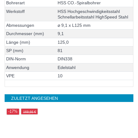
B
o
h
r
e
r
a
r
t
H
S
S
C
O
.
-
S
p
i
r
a
l
b
o
h
r
e
r
W
e
r
k
s
t
o
f
f
H
S
S
H
o
c
h
g
e
s
c
h
w
i
n
d
i
g
k
e
i
t
s
s
t
a
h
l
S
c
h
n
e
l
l
a
r
b
e
i
t
s
s
t
a
h
l
H
i
g
h
S
p
e
e
d
S
t
a
h
l
A
b
m
e
s
s
u
n
g
e
n
⌀
9
,
1
x
L
1
2
5
m
m
D
u
r
c
h
m
e
s
s
e
r
(
m
m
)
9
,
1
L
ä
n
g
e
(
m
m
)
1
2
5
,
0
S
P
(
m
m
)
8
1
D
I
N
-
N
o
r
m
D
I
N
3
3
8
A
n
w
e
n
d
u
n
g
E
d
e
l
s
t
a
h
l
V
P
E
1
0
ZULETZT ANGESEHEN
-17%
169,66 €