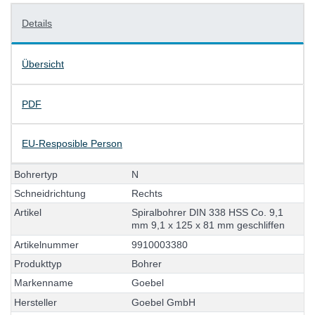
Details
Übersicht
PDF
EU-Resposible Person
B
o
h
r
e
r
t
y
p
N
S
c
h
n
e
i
d
r
i
c
h
t
u
n
g
R
e
c
h
t
s
A
r
t
i
k
e
l
S
p
i
r
a
l
b
o
h
r
e
r
D
I
N
3
3
8
H
S
S
C
o
.
9
,
1
m
m
9
,
1
x
1
2
5
x
8
1
m
m
g
e
s
c
h
l
i
f
f
e
n
A
r
t
i
k
e
l
n
u
m
m
e
r
9
9
1
0
0
0
3
3
8
0
P
r
o
d
u
k
t
t
y
p
B
o
h
r
e
r
M
a
r
k
e
n
n
a
m
e
G
o
e
b
e
l
H
e
r
s
t
e
l
l
e
r
G
o
e
b
e
l
G
m
b
H