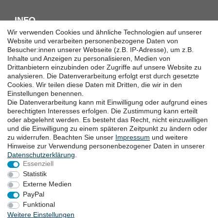
INFO
Wir verwenden Cookies und ähnliche Technologien auf unserer
Downloadcenter
Website und verarbeiten personenbezogene Daten von
Besucher:innen unserer Webseite (z.B. IP-Adresse), um z.B.
Batterieentsorgung
Inhalte und Anzeigen zu personalisieren, Medien von
Hilfe
Drittanbietern einzubinden oder Zugriffe auf unsere Website zu
Termine
analysieren. Die Datenverarbeitung erfolgt erst durch gesetzte
Erklärung zur Barrierefreiheit
Cookies. Wir teilen diese Daten mit Dritten, die wir in den
Einstellungen benennen.
Die Datenverarbeitung kann mit Einwilligung oder aufgrund eines
KONTAKT
berechtigten Interesses erfolgen. Die Zustimmung kann erteilt
oder abgelehnt werden. Es besteht das Recht, nicht einzuwilligen
Goebel GmbH
und die Einwilligung zu einem späteren Zeitpunkt zu ändern oder
zu widerrufen. Beachten Sie unser
Impressum
und weitere
Mühlenstraße 2-4
Hinweise zur Verwendung personenbezogener Daten in unserer
40699 Erkrath
Daten­schutz­erklärung
.
Deutschland
Essenziell
Telefon: +49 (0) 211 24 50 00 129
Statistik
von Montag bis Freitag 10:00-16:00 Uhr (MEZ)
Externe Medien
E-mail:
info@goebel-shop.com
PayPal
www.goebel-group.com
Funktional
Weitere Einstellungen