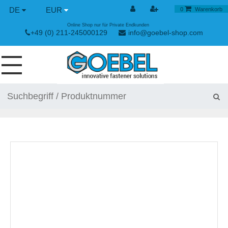
DE
EUR
0
Warenkorb
Online Shop nur für Private Endkunden
+49 (0) 211-245000129
info@goebel-shop.com
SCHRAUBEN
NIETE
SPEZIAL NIETE
NIETMUTTERN
NIETWERKZEUGE
SPANN & SCHNELLVERSCHLÜSSE
HANDWERKZEUGE