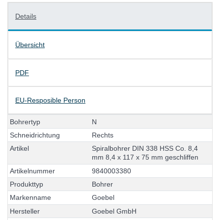
Details
Übersicht
PDF
EU-Resposible Person
B
o
h
r
e
r
t
y
p
N
S
c
h
n
e
i
d
r
i
c
h
t
u
n
g
R
e
c
h
t
s
A
r
t
i
k
e
l
S
p
i
r
a
l
b
o
h
r
e
r
D
I
N
3
3
8
H
S
S
C
o
.
8
,
4
m
m
8
,
4
x
1
1
7
x
7
5
m
m
g
e
s
c
h
l
i
f
f
e
n
A
r
t
i
k
e
l
n
u
m
m
e
r
9
8
4
0
0
0
3
3
8
0
P
r
o
d
u
k
t
t
y
p
B
o
h
r
e
r
M
a
r
k
e
n
n
a
m
e
G
o
e
b
e
l
H
e
r
s
t
e
l
l
e
r
G
o
e
b
e
l
G
m
b
H