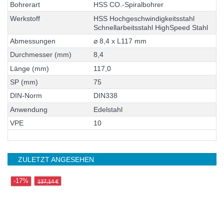
B
o
h
r
e
r
a
r
t
H
S
S
C
O
.
-
S
p
i
r
a
l
b
o
h
r
e
r
W
e
r
k
s
t
o
f
f
H
S
S
H
o
c
h
g
e
s
c
h
w
i
n
d
i
g
k
e
i
t
s
s
t
a
h
l
S
c
h
n
e
l
l
a
r
b
e
i
t
s
s
t
a
h
l
H
i
g
h
S
p
e
e
d
S
t
a
h
l
A
b
m
e
s
s
u
n
g
e
n
⌀
8
,
4
x
L
1
1
7
m
m
D
u
r
c
h
m
e
s
s
e
r
(
m
m
)
8
,
4
L
ä
n
g
e
(
m
m
)
1
1
7
,
0
S
P
(
m
m
)
7
5
D
I
N
-
N
o
r
m
D
I
N
3
3
8
A
n
w
e
n
d
u
n
g
E
d
e
l
s
t
a
h
l
V
P
E
1
0
ZULETZT ANGESEHEN
-17%
137,14 €