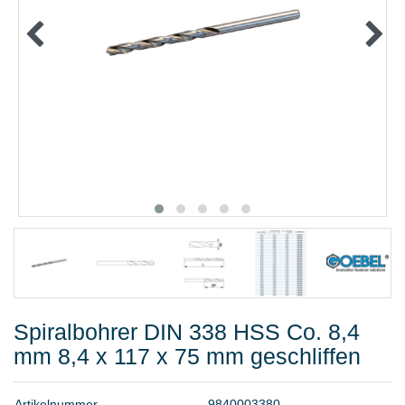
METALLWAREN
KLEBEN UND DICHTEN
ARBEITSSCHUTZ
ANGEBOTE
%SALE%
KATALOGE
FAQ - Häufig gestellte Fragen
Spiralbohrer DIN 338 HSS Co. 8,4
mm 8,4 x 117 x 75 mm geschliffen
A
r
t
i
k
e
l
n
u
m
m
e
r
9
8
4
0
0
0
3
3
8
0