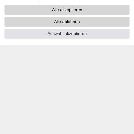
ZAHLUNGSARTEN
Alle akzeptieren
PayPal
Kreditkarten
Alle ablehnen
Vorkasse
Auswahl akzeptieren
SOCIAL MEDIA
Youtube
Twitter
Linkedin
Facebook
Instagram
DOWNLOADS
Kataloge
Technik
Zertifikate
Studien
Promotion