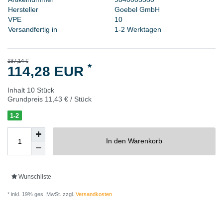
H
e
r
s
t
e
l
l
e
r
G
o
e
b
e
l
G
m
b
H
V
P
E
1
0
Versandfertig in
1-2 Werktagen
137,14 €
*
114,28 EUR
Inhalt
10
Stück
Grundpreis
11,43 € / Stück
1-2
In den Warenkorb
Wunschliste
* inkl. 19% ges. MwSt. zzgl.
Versandkosten