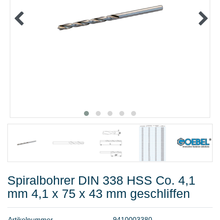
METALLWAREN
KLEBEN UND DICHTEN
ARBEITSSCHUTZ
ANGEBOTE
%SALE%
KATALOGE
FAQ - Häufig gestellte Fragen
Spiralbohrer DIN 338 HSS Co. 4,1
mm 4,1 x 75 x 43 mm geschliffen
A
r
t
i
k
e
l
n
u
m
m
e
r
9
4
1
0
0
0
3
3
8
0