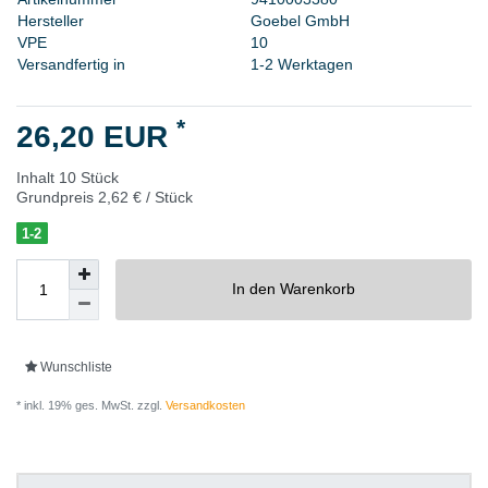
H
e
r
s
t
e
l
l
e
r
G
o
e
b
e
l
G
m
b
H
V
P
E
1
0
Versandfertig in
1-2 Werktagen
*
26,20 EUR
Inhalt
10
Stück
Grundpreis
2,62 € / Stück
1-2
In den Warenkorb
Wunschliste
* inkl. 19% ges. MwSt. zzgl.
Versandkosten