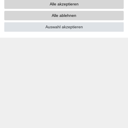
Alle akzeptieren
PayPal
Kreditkarten
Alle ablehnen
Vorkasse
Auswahl akzeptieren
SOCIAL MEDIA
Youtube
Twitter
Linkedin
Facebook
Instagram
DOWNLOADS
Kataloge
Technik
Zertifikate
Studien
Promotion