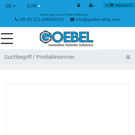
DE
EUR
0
Warenkorb
Online Shop nur für Private Endkunden
+49 (0) 211-245000129
info@goebel-shop.com
SCHRAUBEN
NIETE
SPEZIAL NIETE
NIETMUTTERN
NIETWERKZEUGE
SPANN & SCHNELLVERSCHLÜSSE
HANDWERKZEUGE