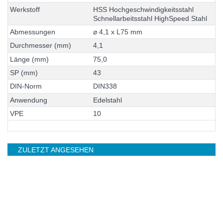
W
e
r
k
s
t
o
f
f
H
S
S
H
o
c
h
g
e
s
c
h
w
i
n
d
i
g
k
e
i
t
s
s
t
a
h
l
S
c
h
n
e
l
l
a
r
b
e
i
t
s
s
t
a
h
l
H
i
g
h
S
p
e
e
d
S
t
a
h
l
A
b
m
e
s
s
u
n
g
e
n
⌀
4
,
1
x
L
7
5
m
m
D
u
r
c
h
m
e
s
s
e
r
(
m
m
)
4
,
1
L
ä
n
g
e
(
m
m
)
7
5
,
0
S
P
(
m
m
)
4
3
D
I
N
-
N
o
r
m
D
I
N
3
3
8
A
n
w
e
n
d
u
n
g
E
d
e
l
s
t
a
h
l
V
P
E
1
0
ZULETZT ANGESEHEN