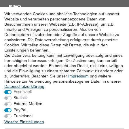
INFO
Wir verwenden Cookies und ähnliche Technologien auf unserer
Downloadcenter
Website und verarbeiten personenbezogene Daten von
Besucher:innen unserer Webseite (z.B. IP-Adresse), um z.B.
Batterieentsorgung
Inhalte und Anzeigen zu personalisieren, Medien von
Hilfe
Drittanbietern einzubinden oder Zugriffe auf unsere Website zu
Termine
analysieren. Die Datenverarbeitung erfolgt erst durch gesetzte
Erklärung zur Barrierefreiheit
Cookies. Wir teilen diese Daten mit Dritten, die wir in den
Einstellungen benennen.
Die Datenverarbeitung kann mit Einwilligung oder aufgrund eines
KONTAKT
berechtigten Interesses erfolgen. Die Zustimmung kann erteilt
oder abgelehnt werden. Es besteht das Recht, nicht einzuwilligen
Goebel GmbH
und die Einwilligung zu einem späteren Zeitpunkt zu ändern oder
zu widerrufen. Beachten Sie unser
Impressum
und weitere
Mühlenstraße 2-4
Hinweise zur Verwendung personenbezogener Daten in unserer
40699 Erkrath
Daten­schutz­erklärung
.
Deutschland
Essenziell
Telefon: +49 (0) 211 24 50 00 129
Statistik
von Montag bis Freitag 10:00-16:00 Uhr (MEZ)
Externe Medien
E-mail:
info@goebel-shop.com
PayPal
www.goebel-group.com
Funktional
Weitere Einstellungen
ZAHLUNGSARTEN