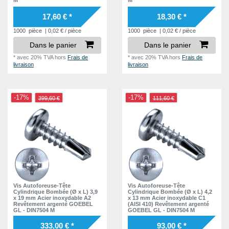
17,60 € *
18,30 € *
1000
pièce
| 0,02 € / pièce
1000
pièce
| 0,02 € / pièce
Dans le panier
Dans le panier
*
avec 20% TVA
hors
Frais de
*
avec 20% TVA
hors
Frais de
livraison
livraison
-17%
-17%
399,60 €
111,60 €
Vis Autoforeuse-Tête
Vis Autoforeuse-Tête
Cylindrique Bombée (Ø x L) 3,9
Cylindrique Bombée (Ø x L) 4,2
x 19 mm Acier inoxydable A2
x 13 mm Acier inoxydable C1
Revêtement argenté GOEBEL
(AISI 410) Revêtement argenté
GL - DIN7504 M
GOEBEL GL - DIN7504 M
333,00 € *
93,00 € *