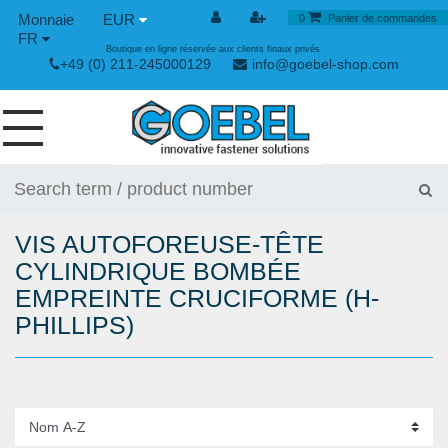
EUR
0
Panier de commandes
FR
Boutique en ligne réservée aux clients finaux privés
+49 (0) 211-245000129
info@goebel-shop.com
VIS
RIVETS
VIS AUTOFOREUSE-TÊTE
RIVETS SPÉCIAUX
CYLINDRIQUE BOMBÉE
EMPREINTE CRUCIFORME (H-
ECROUS À SERTIR
PHILLIPS)
OUTILLAGE POUR RIVETS
GRENOUILLÈRES ET GRENOUILLÈRES RAPIDES
OUTILLAGE MANUEL