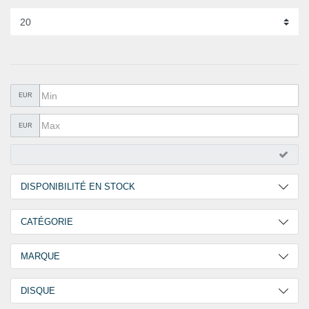
QUINCAILLERIE
COLLER ET ISOLER
EPI ÉQUIPEMENT
RABAIS
EUR
%SOLDES%
EUR
CATALOGUES
DISPONIBILITÉ EN STOCK
2 Jours
8
CATÉGORIE
30 Jours
7
Vis Autoforeuse-Tête Cylindrique Bombée
15
MARQUE
Empreinte Cruciforme (H-Phillips)
GOEBEL
15
DISQUE