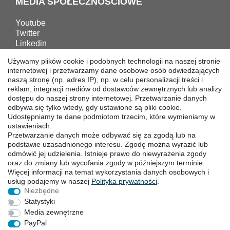
MEDIA SPOŁECZNOŚCIOWE
Youtube
Twitter
Linkedin
Facebook
Używamy plików cookie i podobnych technologii na naszej stronie
Instagram
internetowej i przetwarzamy dane osobowe osób odwiedzających
naszą stronę (np. adres IP), np. w celu personalizacji treści i
reklam, integracji mediów od dostawców zewnętrznych lub analizy
POBIERANIA
dostępu do naszej strony internetowej. Przetwarzanie danych
odbywa się tylko wtedy, gdy ustawione są pliki cookie.
Katalogi
Udostępniamy te dane podmiotom trzecim, które wymieniamy w
Technika
ustawieniach.
Przetwarzanie danych może odbywać się za zgodą lub na
Certyfikaty
podstawie uzasadnionego interesu. Zgodę można wyrazić lub
Badanie
odmówić jej udzielenia. Istnieje prawo do niewyrażenia zgody
Promocja
oraz do zmiany lub wycofania zgody w późniejszym terminie.
Więcej informacji na temat wykorzystania danych osobowych i
usług podajemy w naszej
Polityka ­prywatności
.
SIEDZIBY
Niezbędne
Statystyki
Media zewnętrzne
PayPal
Prawo do sodstąpienia
Formularz ­odstąpienia