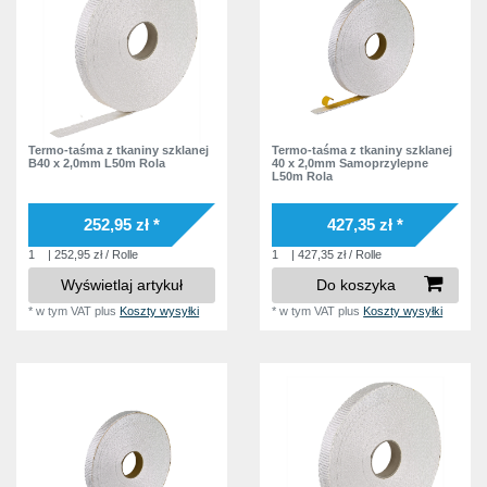
Termo-taśma z tkaniny szklanej
Termo-taśma z tkaniny szklanej
B40 x 2,0mm L50m Rola
40 x 2,0mm Samoprzylepne
L50m Rola
252,95 zł *
427,35 zł *
1
| 252,95 zł / Rolle
1
| 427,35 zł / Rolle
Wyświetlaj artykuł
Do koszyka
*
w tym VAT
plus
Koszty wysyłki
*
w tym VAT
plus
Koszty wysyłki