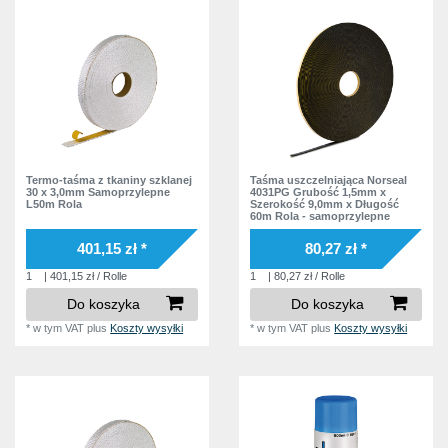
Przezroczysty
2
Termo-taśma z tkaniny szklanej
Taśma uszczelniająca Norseal
30 x 3,0mm Samoprzylepne
4031PG Grubość 1,5mm x
L50m Rola
Szerokość 9,0mm x Długość
60m Rola - samoprzylepne
401,15 zł *
80,27 zł *
1
| 401,15 zł / Rolle
1
| 80,27 zł / Rolle
Do koszyka
Do koszyka
*
w tym VAT
plus
Koszty wysyłki
*
w tym VAT
plus
Koszty wysyłki