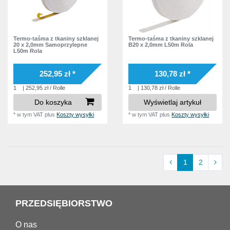
Termo-taśma z tkaniny szklanej
Termo-taśma z tkaniny szklanej
20 x 2,0mm Samoprzylepne
B20 x 2,0mm L50m Rola
L50m Rola
252,95 zł *
130,78 zł *
1
| 252,95 zł / Rolle
1
| 130,78 zł / Rolle
Do koszyka
Wyświetlaj artykuł
*
w tym VAT
plus
Koszty wysyłki
*
w tym VAT
plus
Koszty wysyłki
1
2
PRZEDSIĘBIORSTWO
O nas