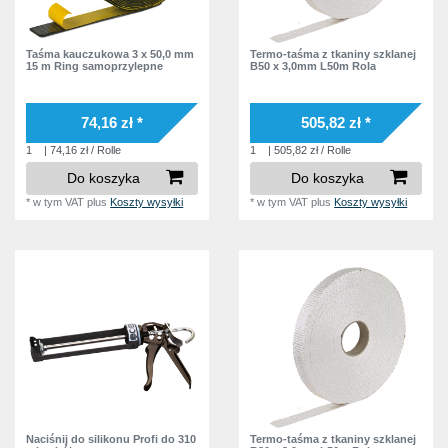
Taśma kauczukowa 3 x 50,0 mm
Termo-taśma z tkaniny szklanej
15 m Ring samoprzylepne
B50 x 3,0mm L50m Rola
74,16 zł *
505,82 zł *
1
| 74,16 zł / Rolle
1
| 505,82 zł / Rolle
Do koszyka
Do koszyka
*
w tym VAT
plus
Koszty wysyłki
*
w tym VAT
plus
Koszty wysyłki
Naciśnij do silikonu Profi do 310
Termo-taśma z tkaniny szklanej