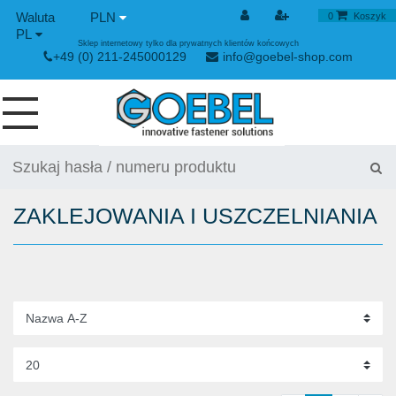
PLN
0
Koszyk
PL
Sklep internetowy tylko dla prywatnych klientów końcowych
+49 (0) 211-245000129
info@goebel-shop.com
WKRĘTY
NITY
ZAKLEJOWANIA I USZCZELNIANIA
NITY SPECJALNE
NITONAKRĘTKI
URZĄDYENIE NITUJĄCE
ZAPIĘCIE NAPINAJĄCE I SZYBKOZŁĄCZKI
URZĄDZIENIE RĘCZNE