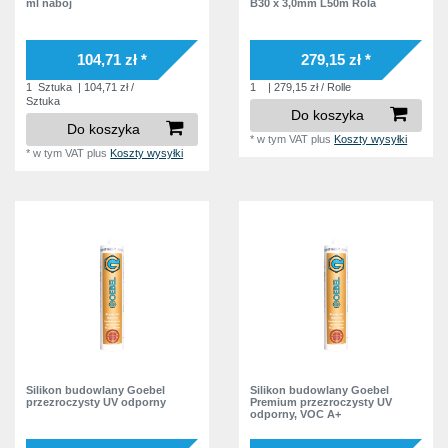
ml nabój
B30 x 3,0mm L50m Rola
104,71 zł *
279,15 zł *
1
Sztuka
| 104,71 zł /
1
| 279,15 zł / Rolle
Sztuka
Do koszyka
Do koszyka
*
w tym VAT
plus
Koszty wysyłki
*
w tym VAT
plus
Koszty wysyłki
Silikon budowlany Goebel
Silikon budowlany Goebel
przezroczysty UV odporny
Premium przezroczysty UV
odporny, VOC A+