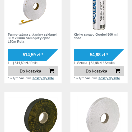
Termo-taśma z tkaniny szklanej
Klej w sprayu Goebel 500 ml
50 x 2,0mm Samoprzylepne
dosa
L50m Rola
514,59 zł *
54,98 zł *
1
| 514,59 zł / Rolle
1
Sztuka
| 54,98 zł / Sztuka
Do koszyka
Do koszyka
*
w tym VAT
plus
Koszty wysyłki
*
w tym VAT
plus
Koszty wysyłki