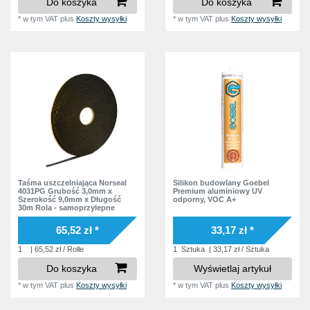
Do koszyka
Do koszyka
*
w tym VAT
plus
Koszty wysyłki
*
w tym VAT
plus
Koszty wysyłki
Taśma uszczelniająca Norseal
Silikon budowlany Goebel
4031PG Grubość 3,0mm x
Premium aluminiowy UV
Szerokość 9,0mm x Długość
odporny, VOC A+
30m Rola - samoprzylepne
65,52 zł *
33,17 zł *
1
| 65,52 zł / Rolle
1
Sztuka
| 33,17 zł / Sztuka
Do koszyka
Wyświetlaj artykuł
*
w tym VAT
plus
Koszty wysyłki
*
w tym VAT
plus
Koszty wysyłki