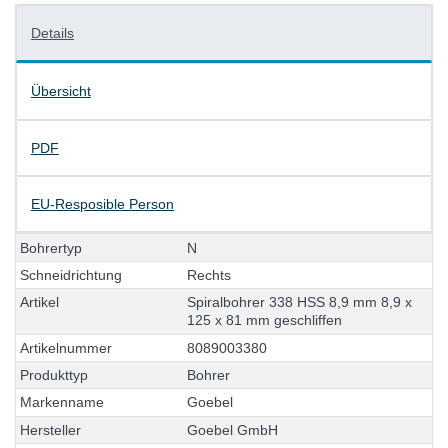
Details
Übersicht
PDF
EU-Resposible Person
B
o
h
r
e
r
t
y
p
N
S
c
h
n
e
i
d
r
i
c
h
t
u
n
g
R
e
c
h
t
s
A
r
t
i
k
e
l
S
p
i
r
a
l
b
o
h
r
e
r
3
3
8
H
S
S
8
,
9
m
m
8
,
9
x
1
2
5
x
8
1
m
m
g
e
s
c
h
l
i
f
f
e
n
A
r
t
i
k
e
l
n
u
m
m
e
r
8
0
8
9
0
0
3
3
8
0
P
r
o
d
u
k
t
t
y
p
B
o
h
r
e
r
M
a
r
k
e
n
n
a
m
e
G
o
e
b
e
l
H
e
r
s
t
e
l
l
e
r
G
o
e
b
e
l
G
m
b
H