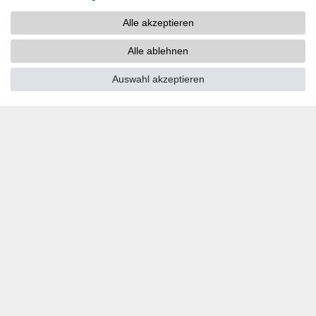
ZAHLUNGSARTEN
Alle akzeptieren
PayPal
Kreditkarten
Alle ablehnen
Vorkasse
Auswahl akzeptieren
SOCIAL MEDIA
Youtube
Twitter
Linkedin
Facebook
Instagram
DOWNLOADS
Kataloge
Technik
Zertifikate
Studien
Promotion