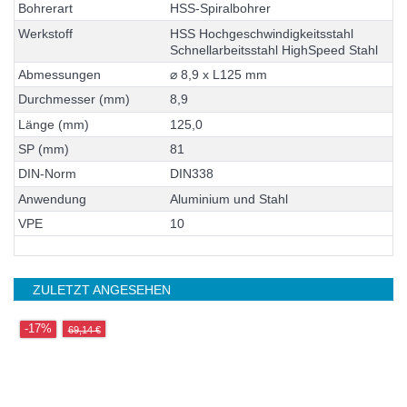
B
o
h
r
e
r
a
r
t
H
S
S
-
S
p
i
r
a
l
b
o
h
r
e
r
W
e
r
k
s
t
o
f
f
H
S
S
H
o
c
h
g
e
s
c
h
w
i
n
d
i
g
k
e
i
t
s
s
t
a
h
l
S
c
h
n
e
l
l
a
r
b
e
i
t
s
s
t
a
h
l
H
i
g
h
S
p
e
e
d
S
t
a
h
l
A
b
m
e
s
s
u
n
g
e
n
⌀
8
,
9
x
L
1
2
5
m
m
D
u
r
c
h
m
e
s
s
e
r
(
m
m
)
8
,
9
L
ä
n
g
e
(
m
m
)
1
2
5
,
0
S
P
(
m
m
)
8
1
D
I
N
-
N
o
r
m
D
I
N
3
3
8
A
n
w
e
n
d
u
n
g
A
l
u
m
i
n
i
u
m
u
n
d
S
t
a
h
l
V
P
E
1
0
ZULETZT ANGESEHEN
-17%
69,14 €