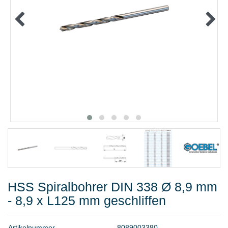
METALLWAREN
KLEBEN UND DICHTEN
ARBEITSSCHUTZ
ANGEBOTE
%SALE%
KATALOGE
FAQ - Häufig gestellte Fragen
HSS Spiralbohrer DIN 338 Ø 8,9 mm
- 8,9 x L125 mm geschliffen
A
r
t
i
k
e
l
n
u
m
m
e
r
8
0
8
9
0
0
3
3
8
0