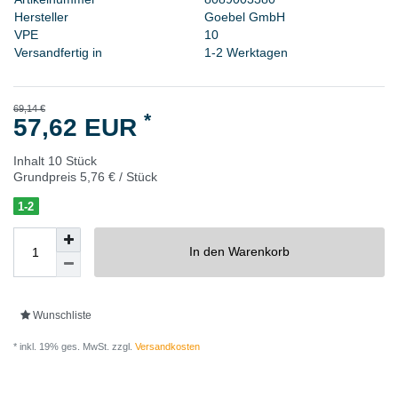
H
e
r
s
t
e
l
l
e
r
G
o
e
b
e
l
G
m
b
H
V
P
E
1
0
Versandfertig in
1-2 Werktagen
69,14 €
*
57,62 EUR
Inhalt
10
Stück
Grundpreis
5,76 € / Stück
1-2
In den Warenkorb
Wunschliste
* inkl. 19% ges. MwSt. zzgl.
Versandkosten