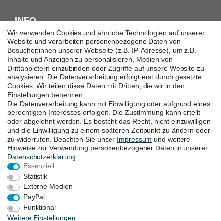
INFO
Wir verwenden Cookies und ähnliche Technologien auf unserer
Downloadcenter
Website und verarbeiten personenbezogene Daten von
Besucher:innen unserer Webseite (z.B. IP-Adresse), um z.B.
Batterieentsorgung
Inhalte und Anzeigen zu personalisieren, Medien von
Hilfe
Drittanbietern einzubinden oder Zugriffe auf unsere Website zu
Termine
analysieren. Die Datenverarbeitung erfolgt erst durch gesetzte
Erklärung zur Barrierefreiheit
Cookies. Wir teilen diese Daten mit Dritten, die wir in den
Einstellungen benennen.
Die Datenverarbeitung kann mit Einwilligung oder aufgrund eines
KONTAKT
berechtigten Interesses erfolgen. Die Zustimmung kann erteilt
oder abgelehnt werden. Es besteht das Recht, nicht einzuwilligen
Goebel GmbH
und die Einwilligung zu einem späteren Zeitpunkt zu ändern oder
zu widerrufen. Beachten Sie unser
Impressum
und weitere
Mühlenstraße 2-4
Hinweise zur Verwendung personenbezogener Daten in unserer
40699 Erkrath
Daten­schutz­erklärung
.
Deutschland
Essenziell
Telefon: +49 (0) 211 24 50 00 129
Statistik
von Montag bis Freitag 10:00-16:00 Uhr (MEZ)
Externe Medien
E-mail:
info@goebel-shop.com
PayPal
www.goebel-group.com
Funktional
Weitere Einstellungen