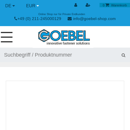
DE
EUR
0
Warenkorb
Online Shop nur für Private Endkunden
+49 (0) 211-245000129
info@goebel-shop.com
SCHRAUBEN
NIETE
SPEZIAL NIETE
NIETMUTTERN
NIETWERKZEUGE
SPANN & SCHNELLVERSCHLÜSSE
HANDWERKZEUGE