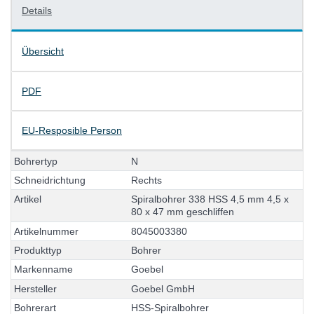
Details
Übersicht
PDF
EU-Resposible Person
B
o
h
r
e
r
t
y
p
N
S
c
h
n
e
i
d
r
i
c
h
t
u
n
g
R
e
c
h
t
s
A
r
t
i
k
e
l
S
p
i
r
a
l
b
o
h
r
e
r
3
3
8
H
S
S
4
,
5
m
m
4
,
5
x
8
0
x
4
7
m
m
g
e
s
c
h
l
i
f
f
e
n
A
r
t
i
k
e
l
n
u
m
m
e
r
8
0
4
5
0
0
3
3
8
0
P
r
o
d
u
k
t
t
y
p
B
o
h
r
e
r
M
a
r
k
e
n
n
a
m
e
G
o
e
b
e
l
H
e
r
s
t
e
l
l
e
r
G
o
e
b
e
l
G
m
b
H
B
o
h
r
e
r
a
r
t
H
S
S
-
S
p
i
r
a
l
b
o
h
r
e
r