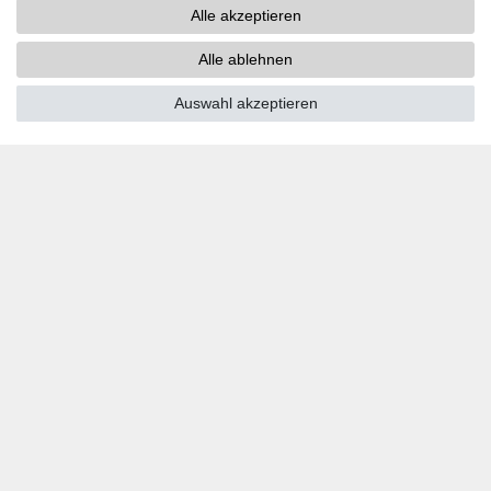
Alle akzeptieren
PayPal
Kreditkarten
Alle ablehnen
Vorkasse
Auswahl akzeptieren
SOCIAL MEDIA
Youtube
Twitter
Linkedin
Facebook
Instagram
DOWNLOADS
Kataloge
Technik
Zertifikate
Studien
Promotion