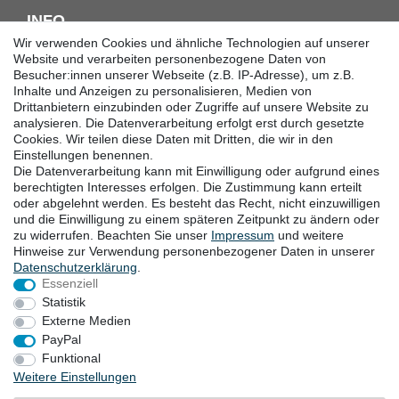
INFO
Wir verwenden Cookies und ähnliche Technologien auf unserer
Downloadcenter
Website und verarbeiten personenbezogene Daten von
Besucher:innen unserer Webseite (z.B. IP-Adresse), um z.B.
Batterieentsorgung
Inhalte und Anzeigen zu personalisieren, Medien von
Hilfe
Drittanbietern einzubinden oder Zugriffe auf unsere Website zu
Termine
analysieren. Die Datenverarbeitung erfolgt erst durch gesetzte
Erklärung zur Barrierefreiheit
Cookies. Wir teilen diese Daten mit Dritten, die wir in den
Einstellungen benennen.
Die Datenverarbeitung kann mit Einwilligung oder aufgrund eines
KONTAKT
berechtigten Interesses erfolgen. Die Zustimmung kann erteilt
oder abgelehnt werden. Es besteht das Recht, nicht einzuwilligen
Goebel GmbH
und die Einwilligung zu einem späteren Zeitpunkt zu ändern oder
zu widerrufen. Beachten Sie unser
Impressum
und weitere
Mühlenstraße 2-4
Hinweise zur Verwendung personenbezogener Daten in unserer
40699 Erkrath
Daten­schutz­erklärung
.
Deutschland
Essenziell
Telefon: +49 (0) 211 24 50 00 129
Statistik
von Montag bis Freitag 10:00-16:00 Uhr (MEZ)
Externe Medien
E-mail:
info@goebel-shop.com
PayPal
www.goebel-group.com
Funktional
Weitere Einstellungen
ZAHLUNGSARTEN