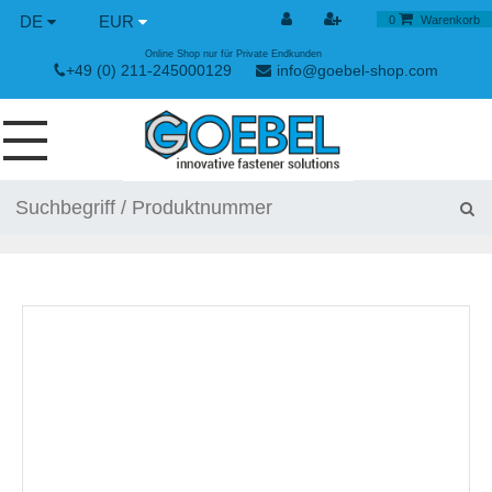
DE
EUR
0
Warenkorb
Online Shop nur für Private Endkunden
+49 (0) 211-245000129
info@goebel-shop.com
SCHRAUBEN
NIETE
SPEZIAL NIETE
NIETMUTTERN
NIETWERKZEUGE
SPANN & SCHNELLVERSCHLÜSSE
HANDWERKZEUGE