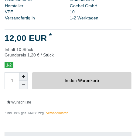
H
e
r
s
t
e
l
l
e
r
G
o
e
b
e
l
G
m
b
H
V
P
E
1
0
Versandfertig in
1-2 Werktagen
*
12,00 EUR
Inhalt
10
Stück
Grundpreis
1,20 € / Stück
1-2
In den Warenkorb
Wunschliste
* inkl. 19% ges. MwSt. zzgl.
Versandkosten