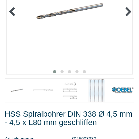
METALLWAREN
KLEBEN UND DICHTEN
ARBEITSSCHUTZ
ANGEBOTE
%SALE%
KATALOGE
FAQ - Häufig gestellte Fragen
HSS Spiralbohrer DIN 338 Ø 4,5 mm
- 4,5 x L80 mm geschliffen
A
r
t
i
k
e
l
n
u
m
m
e
r
8
0
4
5
0
0
3
3
8
0