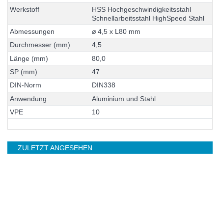
W
e
r
k
s
t
o
f
f
H
S
S
H
o
c
h
g
e
s
c
h
w
i
n
d
i
g
k
e
i
t
s
s
t
a
h
l
S
c
h
n
e
l
l
a
r
b
e
i
t
s
s
t
a
h
l
H
i
g
h
S
p
e
e
d
S
t
a
h
l
A
b
m
e
s
s
u
n
g
e
n
⌀
4
,
5
x
L
8
0
m
m
D
u
r
c
h
m
e
s
s
e
r
(
m
m
)
4
,
5
L
ä
n
g
e
(
m
m
)
8
0
,
0
S
P
(
m
m
)
4
7
D
I
N
-
N
o
r
m
D
I
N
3
3
8
A
n
w
e
n
d
u
n
g
A
l
u
m
i
n
i
u
m
u
n
d
S
t
a
h
l
V
P
E
1
0
ZULETZT ANGESEHEN