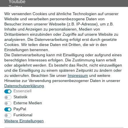
Youtube
Twitter
Linkedin
Wir verwenden Cookies und ähnliche Technologien auf unserer
Facebook
Website und verarbeiten personenbezogene Daten von
Besucher:innen unserer Webseite (z.B. IP-Adresse), um z.B.
Instagram
Inhalte und Anzeigen zu personalisieren, Medien von
Drittanbietern einzubinden oder Zugriffe auf unsere Website zu
analysieren. Die Datenverarbeitung erfolgt erst durch gesetzte
DOWNLOADS
Cookies. Wir teilen diese Daten mit Dritten, die wir in den
Einstellungen benennen.
Kataloge
Die Datenverarbeitung kann mit Einwilligung oder aufgrund eines
Technik
berechtigten Interesses erfolgen. Die Zustimmung kann erteilt
Zertifikate
oder abgelehnt werden. Es besteht das Recht, nicht einzuwilligen
und die Einwilligung zu einem späteren Zeitpunkt zu ändern oder
Studien
zu widerrufen. Beachten Sie unser
Impressum
und weitere
Promotion
Hinweise zur Verwendung personenbezogener Daten in unserer
Daten­schutz­erklärung
.
Essenziell
STANDORTE
Statistik
Externe Medien
PayPal
Funktional
Widerrufsrecht
Widerrufsformular
Impressum
Weitere Einstellungen
Datenschutzerklärung
AGB