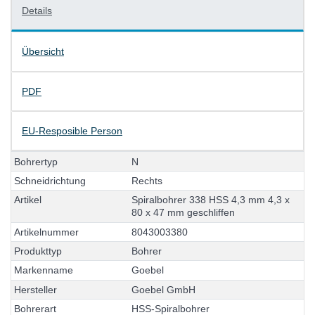
Details
Übersicht
PDF
EU-Resposible Person
B
o
h
r
e
r
t
y
p
N
S
c
h
n
e
i
d
r
i
c
h
t
u
n
g
R
e
c
h
t
s
A
r
t
i
k
e
l
S
p
i
r
a
l
b
o
h
r
e
r
3
3
8
H
S
S
4
,
3
m
m
4
,
3
x
8
0
x
4
7
m
m
g
e
s
c
h
l
i
f
f
e
n
A
r
t
i
k
e
l
n
u
m
m
e
r
8
0
4
3
0
0
3
3
8
0
P
r
o
d
u
k
t
t
y
p
B
o
h
r
e
r
M
a
r
k
e
n
n
a
m
e
G
o
e
b
e
l
H
e
r
s
t
e
l
l
e
r
G
o
e
b
e
l
G
m
b
H
B
o
h
r
e
r
a
r
t
H
S
S
-
S
p
i
r
a
l
b
o
h
r
e
r