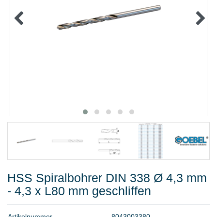
METALLWAREN
KLEBEN UND DICHTEN
ARBEITSSCHUTZ
ANGEBOTE
%SALE%
KATALOGE
FAQ - Häufig gestellte Fragen
HSS Spiralbohrer DIN 338 Ø 4,3 mm
- 4,3 x L80 mm geschliffen
A
r
t
i
k
e
l
n
u
m
m
e
r
8
0
4
3
0
0
3
3
8
0