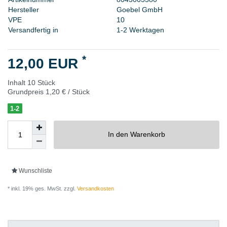
H
e
r
s
t
e
l
l
e
r
G
o
e
b
e
l
G
m
b
H
V
P
E
1
0
Versandfertig in
1-2 Werktagen
*
12,00 EUR
Inhalt
10
Stück
Grundpreis
1,20 € / Stück
1-2
In den Warenkorb
Wunschliste
* inkl. 19% ges. MwSt. zzgl.
Versandkosten