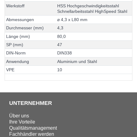
W
e
r
k
s
t
o
f
f
H
S
S
H
o
c
h
g
e
s
c
h
w
i
n
d
i
g
k
e
i
t
s
s
t
a
h
l
S
c
h
n
e
l
l
a
r
b
e
i
t
s
s
t
a
h
l
H
i
g
h
S
p
e
e
d
S
t
a
h
l
A
b
m
e
s
s
u
n
g
e
n
⌀
4
,
3
x
L
8
0
m
m
D
u
r
c
h
m
e
s
s
e
r
(
m
m
)
4
,
3
L
ä
n
g
e
(
m
m
)
8
0
,
0
S
P
(
m
m
)
4
7
D
I
N
-
N
o
r
m
D
I
N
3
3
8
A
n
w
e
n
d
u
n
g
A
l
u
m
i
n
i
u
m
u
n
d
S
t
a
h
l
V
P
E
1
0
UNTERNEHMER
Über uns
Ihre Vorteile
Qualitätsmanagement
Fachhändler werden