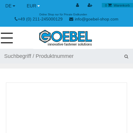
DE
EUR
0
Warenkorb
Online Shop nur für Private Endkunden
+49 (0) 211-245000129
info@goebel-shop.com
SCHRAUBEN
NIETE
SPEZIAL NIETE
NIETMUTTERN
NIETWERKZEUGE
SPANN & SCHNELLVERSCHLÜSSE
HANDWERKZEUGE