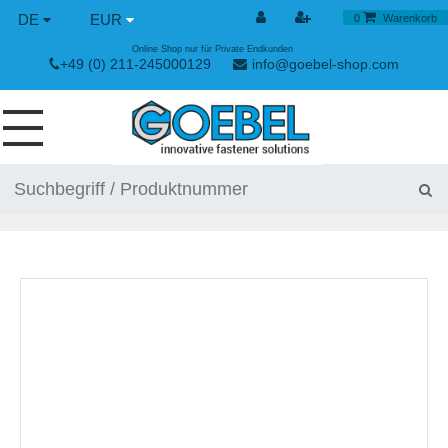
DE
EUR
0
Warenkorb
Online Shop nur für Private Endkunden
+49 (0) 211-245000129
info@goebel-shop.com
SCHRAUBEN
NIETE
SPEZIAL NIETE
NIETMUTTERN
NIETWERKZEUGE
SPANN & SCHNELLVERSCHLÜSSE
HANDWERKZEUGE