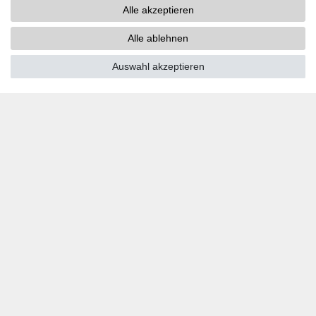
Alle akzeptieren
PayPal
Kreditkarten
Alle ablehnen
Vorkasse
Auswahl akzeptieren
SOCIAL MEDIA
Youtube
Twitter
Linkedin
Facebook
Instagram
DOWNLOADS
Kataloge
Technik
Zertifikate
Studien
Promotion