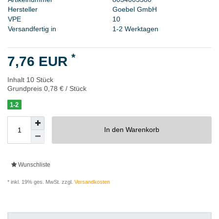
H
e
r
s
t
e
l
l
e
r
G
o
e
b
e
l
G
m
b
H
V
P
E
1
0
Versandfertig in
1-2 Werktagen
*
7,76 EUR
Inhalt
10
Stück
Grundpreis
0,78 € / Stück
1-2
In den Warenkorb
Wunschliste
* inkl. 19% ges. MwSt. zzgl.
Versandkosten