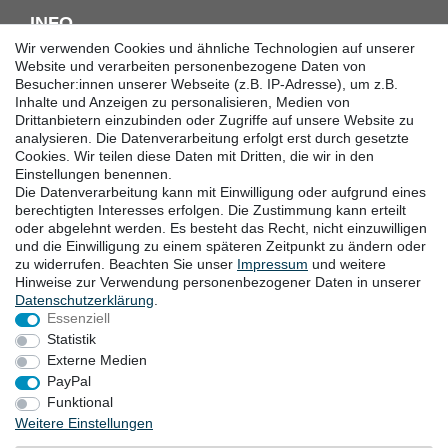
INFO
Wir verwenden Cookies und ähnliche Technologien auf unserer
Downloadcenter
Website und verarbeiten personenbezogene Daten von
Besucher:innen unserer Webseite (z.B. IP-Adresse), um z.B.
Batterieentsorgung
Inhalte und Anzeigen zu personalisieren, Medien von
Hilfe
Drittanbietern einzubinden oder Zugriffe auf unsere Website zu
Termine
analysieren. Die Datenverarbeitung erfolgt erst durch gesetzte
Erklärung zur Barrierefreiheit
Cookies. Wir teilen diese Daten mit Dritten, die wir in den
Einstellungen benennen.
Die Datenverarbeitung kann mit Einwilligung oder aufgrund eines
KONTAKT
berechtigten Interesses erfolgen. Die Zustimmung kann erteilt
oder abgelehnt werden. Es besteht das Recht, nicht einzuwilligen
Goebel GmbH
und die Einwilligung zu einem späteren Zeitpunkt zu ändern oder
zu widerrufen. Beachten Sie unser
Impressum
und weitere
Mühlenstraße 2-4
Hinweise zur Verwendung personenbezogener Daten in unserer
40699 Erkrath
Daten­schutz­erklärung
.
Deutschland
Essenziell
Telefon: +49 (0) 211 24 50 00 129
Statistik
von Montag bis Freitag 10:00-16:00 Uhr (MEZ)
Externe Medien
E-mail:
info@goebel-shop.com
PayPal
www.goebel-group.com
Funktional
Weitere Einstellungen
ZAHLUNGSARTEN