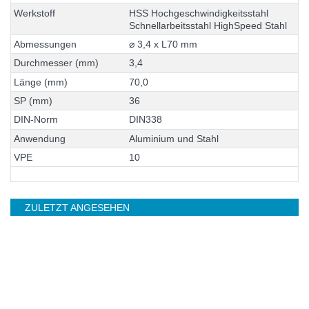
W
e
r
k
s
t
o
f
f
H
S
S
H
o
c
h
g
e
s
c
h
w
i
n
d
i
g
k
e
i
t
s
s
t
a
h
l
S
c
h
n
e
l
l
a
r
b
e
i
t
s
s
t
a
h
l
H
i
g
h
S
p
e
e
d
S
t
a
h
l
A
b
m
e
s
s
u
n
g
e
n
⌀
3
,
4
x
L
7
0
m
m
D
u
r
c
h
m
e
s
s
e
r
(
m
m
)
3
,
4
L
ä
n
g
e
(
m
m
)
7
0
,
0
S
P
(
m
m
)
3
6
D
I
N
-
N
o
r
m
D
I
N
3
3
8
A
n
w
e
n
d
u
n
g
A
l
u
m
i
n
i
u
m
u
n
d
S
t
a
h
l
V
P
E
1
0
ZULETZT ANGESEHEN