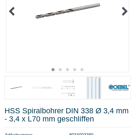
METALLWAREN
KLEBEN UND DICHTEN
ARBEITSSCHUTZ
ANGEBOTE
%SALE%
KATALOGE
FAQ - Häufig gestellte Fragen
HSS Spiralbohrer DIN 338 Ø 3,4 mm
- 3,4 x L70 mm geschliffen
A
r
t
i
k
e
l
n
u
m
m
e
r
8
0
3
4
0
0
3
3
8
0