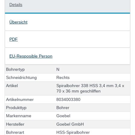
Details
Übersicht
PDF
EU-Resposible Person
B
o
h
r
e
r
t
y
p
N
S
c
h
n
e
i
d
r
i
c
h
t
u
n
g
R
e
c
h
t
s
A
r
t
i
k
e
l
S
p
i
r
a
l
b
o
h
r
e
r
3
3
8
H
S
S
3
,
4
m
m
3
,
4
x
7
0
x
3
6
m
m
g
e
s
c
h
l
i
f
f
e
n
A
r
t
i
k
e
l
n
u
m
m
e
r
8
0
3
4
0
0
3
3
8
0
P
r
o
d
u
k
t
t
y
p
B
o
h
r
e
r
M
a
r
k
e
n
n
a
m
e
G
o
e
b
e
l
H
e
r
s
t
e
l
l
e
r
G
o
e
b
e
l
G
m
b
H
B
o
h
r
e
r
a
r
t
H
S
S
-
S
p
i
r
a
l
b
o
h
r
e
r