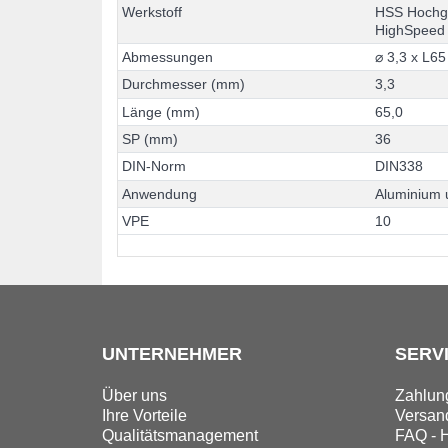
W
e
r
k
s
t
o
f
f
H
S
S
H
o
c
h
H
i
g
h
S
p
e
e
d
A
b
m
e
s
s
u
n
g
e
n
⌀
3
,
3
x
L
6
5
D
u
r
c
h
m
e
s
s
e
r
(
m
m
)
3
,
3
L
ä
n
g
e
(
m
m
)
6
5
,
0
S
P
(
m
m
)
3
6
D
I
N
-
N
o
r
m
D
I
N
3
3
8
A
n
w
e
n
d
u
n
g
A
l
u
m
i
n
i
u
m
V
P
E
1
0
UNTERNEHMER
SERV
Über uns
Zahlun
Ihre Vorteile
Versand
Qualitätsmanagement
FAQ - H