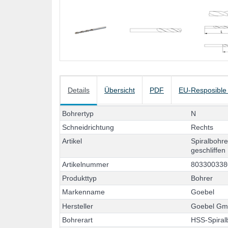
Details
Übersicht
PDF
EU-Resposible
B
o
h
r
e
r
t
y
p
N
S
c
h
n
e
i
d
r
i
c
h
t
u
n
g
R
e
c
h
t
s
A
r
t
i
k
e
l
S
p
i
r
a
l
b
o
h
r
g
e
s
c
h
l
i
f
f
e
n
A
r
t
i
k
e
l
n
u
m
m
e
r
8
0
3
3
0
0
3
3
8
P
r
o
d
u
k
t
t
y
p
B
o
h
r
e
r
M
a
r
k
e
n
n
a
m
e
G
o
e
b
e
l
H
e
r
s
t
e
l
l
e
r
G
o
e
b
e
l
G
B
o
h
r
e
r
a
r
t
H
S
S
-
S
p
i
r
a
l