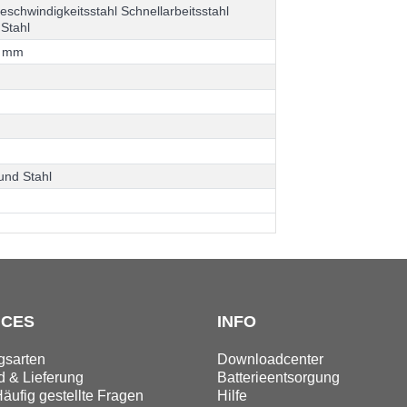
g
e
s
c
h
w
i
n
d
i
g
k
e
i
t
s
s
t
a
h
l
S
c
h
n
e
l
l
a
r
b
e
i
t
s
s
t
a
h
l
S
t
a
h
l
m
m
u
n
d
S
t
a
h
l
ICES
INFO
gsarten
Downloadcenter
 & Lieferung
Batterieentsorgung
äufig gestellte Fragen
Hilfe