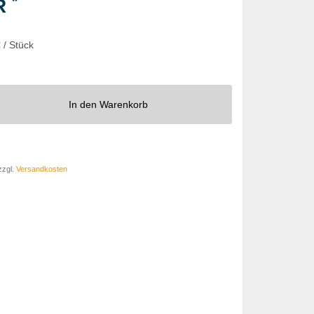
*
UR
 / Stück
In den Warenkorb
zzgl.
Versandkosten