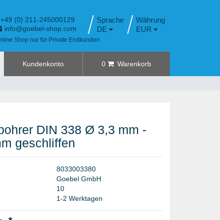
+49 (0) 211-245000129
Sprache
info@goebel-shop.com
DE
EUR
nline Shop nur für Private Endkunden
Kundenkonto
0
Warenkorb
bohrer DIN 338 Ø 3,3 mm -
mm geschliffen
8
0
3
3
0
0
3
3
8
0
G
o
e
b
e
l
G
m
b
H
1
0
1-2 Werktagen