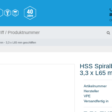
O
m - 3,3 x L65 mm geschliffen
HSS Spiral
3,3 x L65 
A
r
t
i
k
e
l
n
u
m
m
e
r
H
e
r
s
t
e
l
l
e
r
V
P
E
Versandfertig in