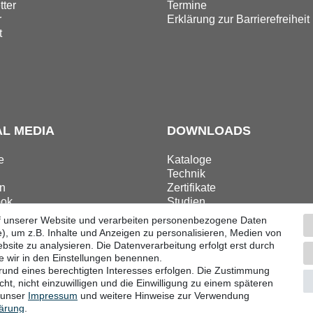
ter
Termine
r
Erklärung zur Barrierefreiheit
t
AL MEDIA
DOWNLOADS
e
Kataloge
Technik
n
Zertifikate
ok
Studien
ram
Promotion
f unserer Website und verarbeiten personenbezogene Daten
), um z.B. Inhalte und Anzeigen zu personalisieren, Medien von
bsite zu analysieren. Die Datenverarbeitung erfolgt erst durch
ie wir in den Einstellungen benennen.
grund eines berechtigten Interesses erfolgen. Die Zustimmung
ular
Impressum
Datenschutzerklärung
AGB
Barri
ht, nicht einzuwilligen und die Einwilligung zu einem späteren
e unser
Impressum
und weitere Hinweise zur Verwendung
lärung
.
© Copyright 2026 | Alle Rechte vorbehalten.