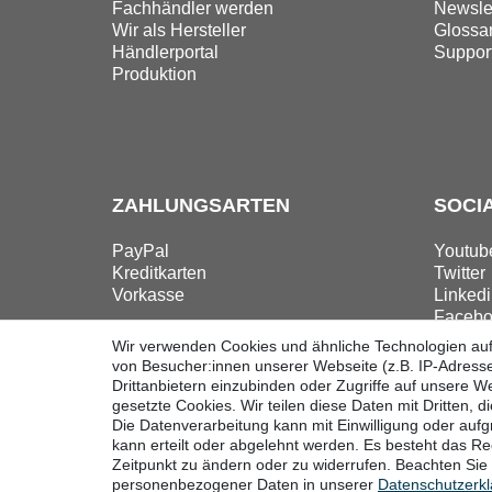
Fachhändler werden
Newslet
Wir als Hersteller
Glossa
Händlerportal
Suppor
Produktion
ZAHLUNGSARTEN
SOCI
PayPal
Youtub
Kreditkarten
Twitter
Vorkasse
Linkedi
Facebo
Instag
Wir verwenden Cookies und ähnliche Technologien au
von Besucher:innen unserer Webseite (z.B. IP-Adresse
Drittanbietern einzubinden oder Zugriffe auf unsere We
gesetzte Cookies. Wir teilen diese Daten mit Dritten, d
Die Datenverarbeitung kann mit Einwilligung oder auf
Widerrufsrecht
Widerrufsform
kann erteilt oder abgelehnt werden. Es besteht das Rec
Zeitpunkt zu ändern oder zu widerrufen. Beachten Si
personenbezogener Daten in unserer
Daten­schutz­erk