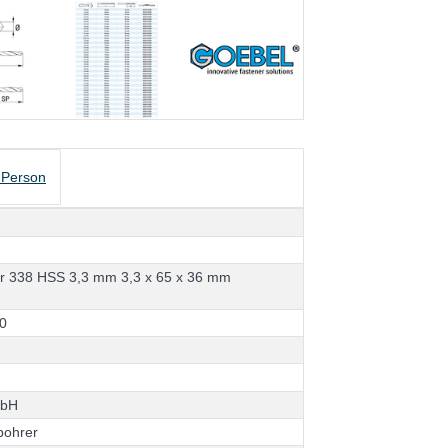
 Person
e
r
3
3
8
H
S
S
3
,
3
m
m
3
,
3
x
6
5
x
3
6
m
m
0
m
b
H
b
o
h
r
e
r