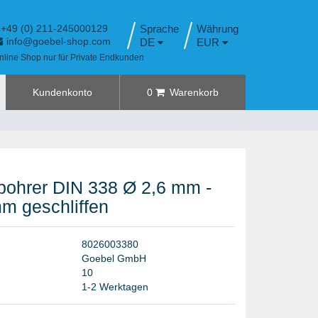
+49 (0) 211-245000129
Sprache
info@goebel-shop.com
DE
EUR
nline Shop nur für Private Endkunden
Kundenkonto
0
Warenkorb
bohrer DIN 338 Ø 2,6 mm -
mm geschliffen
8
0
2
6
0
0
3
3
8
0
G
o
e
b
e
l
G
m
b
H
1
0
1-2 Werktagen