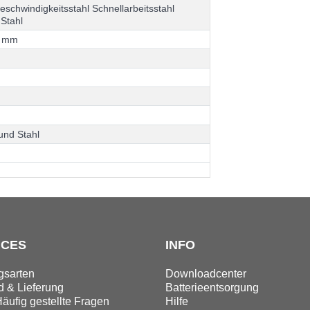
g
e
s
c
h
w
i
n
d
i
g
k
e
i
t
s
s
t
a
h
l
S
c
h
n
e
l
l
a
r
b
e
i
t
s
s
t
a
h
l
S
t
a
h
l
m
m
u
n
d
S
t
a
h
l
ICES
INFO
gsarten
Downloadcenter
 & Lieferung
Batterieentsorgung
äufig gestellte Fragen
Hilfe