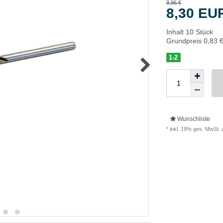
9,96 €
8,30 E
Inhalt
10
Stück
Grundpreis
0,83 €
1-2
Wunschliste
* inkl. 19% ges. MwSt. 