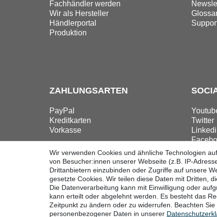
Fachhändler werden
Newslet
Wir als Hersteller
Glossa
Händlerportal
Suppor
Produktion
ZAHLUNGSARTEN
SOCI
PayPal
Youtub
Kreditkarten
Twitter
Vorkasse
Linkedi
Facebo
Instag
Wir verwenden Cookies und ähnliche Technologien au
von Besucher:innen unserer Webseite (z.B. IP-Adresse
Drittanbietern einzubinden oder Zugriffe auf unsere We
gesetzte Cookies. Wir teilen diese Daten mit Dritten, d
Die Datenverarbeitung kann mit Einwilligung oder auf
Widerrufsrecht
Widerrufsform
kann erteilt oder abgelehnt werden. Es besteht das Rec
Zeitpunkt zu ändern oder zu widerrufen. Beachten Si
personenbezogener Daten in unserer
Daten­schutz­erk