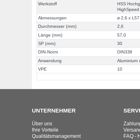
W
e
r
k
s
t
o
f
f
H
S
S
H
o
c
h
H
i
g
h
S
p
e
e
d
A
b
m
e
s
s
u
n
g
e
n
⌀
2
,
6
x
L
5
7
D
u
r
c
h
m
e
s
s
e
r
(
m
m
)
2
,
6
L
ä
n
g
e
(
m
m
)
5
7
,
0
S
P
(
m
m
)
3
0
D
I
N
-
N
o
r
m
D
I
N
3
3
8
A
n
w
e
n
d
u
n
g
A
l
u
m
i
n
i
u
m
V
P
E
1
0
UNTERNEHMER
SERV
Über uns
Zahlun
Ihre Vorteile
Versand
Qualitätsmanagement
FAQ - H