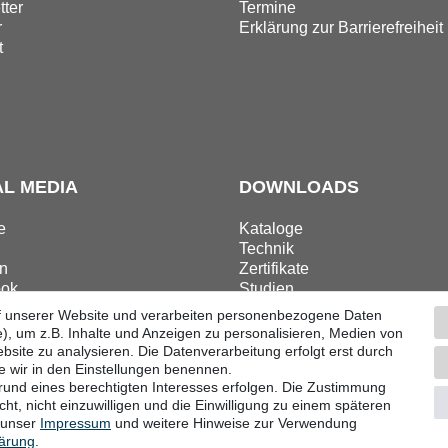
ter
Termine
r
Erklärung zur Barrierefreiheit
t
AL MEDIA
DOWNLOADS
e
Kataloge
Technik
n
Zertifikate
ok
Studien
ram
Promotion
f unserer Website und verarbeiten personenbezogene Daten
), um z.B. Inhalte und Anzeigen zu personalisieren, Medien von
bsite zu analysieren. Die Datenverarbeitung erfolgt erst durch
ie wir in den Einstellungen benennen.
grund eines berechtigten Interesses erfolgen. Die Zustimmung
ular
Impressum
Datenschutzerklärung
AGB
Barri
ht, nicht einzuwilligen und die Einwilligung zu einem späteren
e unser
Impressum
und weitere Hinweise zur Verwendung
lärung
.
© Copyright 2026 | Alle Rechte vorbehalten.