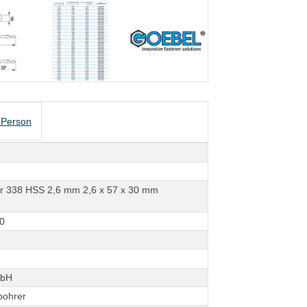
 Person
e
r
3
3
8
H
S
S
2
,
6
m
m
2
,
6
x
5
7
x
3
0
m
m
0
m
b
H
b
o
h
r
e
r