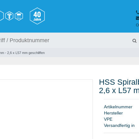
O
m - 2,6 x L57 mm geschliffen
HSS Spiral
2,6 x L57 
A
r
t
i
k
e
l
n
u
m
m
e
r
H
e
r
s
t
e
l
l
e
r
V
P
E
Versandfertig in