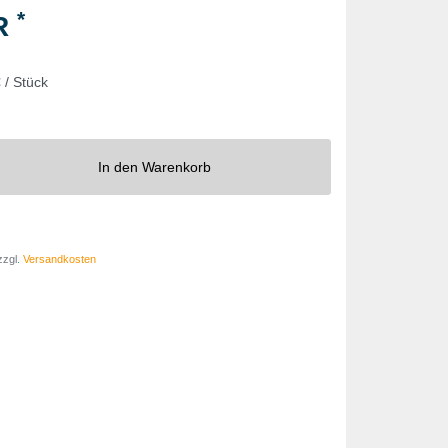
*
UR
 / Stück
In den Warenkorb
zzgl.
Versandkosten