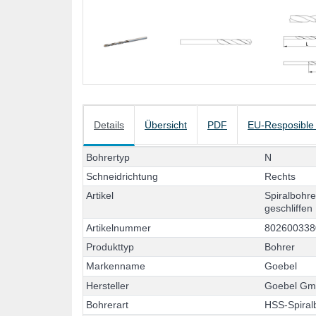
Details
Übersicht
PDF
EU-Resposible
B
o
h
r
e
r
t
y
p
N
S
c
h
n
e
i
d
r
i
c
h
t
u
n
g
R
e
c
h
t
s
A
r
t
i
k
e
l
S
p
i
r
a
l
b
o
h
r
g
e
s
c
h
l
i
f
f
e
n
A
r
t
i
k
e
l
n
u
m
m
e
r
8
0
2
6
0
0
3
3
8
P
r
o
d
u
k
t
t
y
p
B
o
h
r
e
r
M
a
r
k
e
n
n
a
m
e
G
o
e
b
e
l
H
e
r
s
t
e
l
l
e
r
G
o
e
b
e
l
G
B
o
h
r
e
r
a
r
t
H
S
S
-
S
p
i
r
a
l