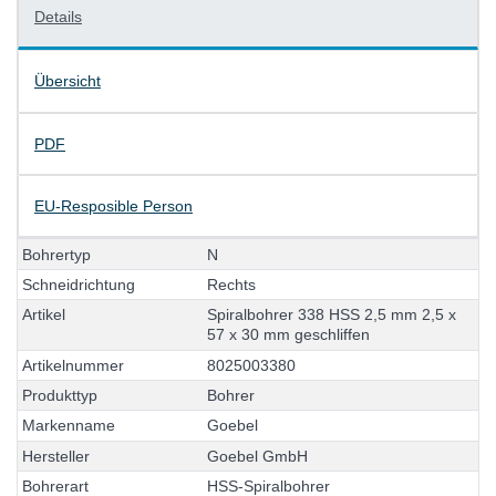
Details
Übersicht
PDF
EU-Resposible Person
B
o
h
r
e
r
t
y
p
N
S
c
h
n
e
i
d
r
i
c
h
t
u
n
g
R
e
c
h
t
s
A
r
t
i
k
e
l
S
p
i
r
a
l
b
o
h
r
e
r
3
3
8
H
S
S
2
,
5
m
m
2
,
5
x
5
7
x
3
0
m
m
g
e
s
c
h
l
i
f
f
e
n
A
r
t
i
k
e
l
n
u
m
m
e
r
8
0
2
5
0
0
3
3
8
0
P
r
o
d
u
k
t
t
y
p
B
o
h
r
e
r
M
a
r
k
e
n
n
a
m
e
G
o
e
b
e
l
H
e
r
s
t
e
l
l
e
r
G
o
e
b
e
l
G
m
b
H
B
o
h
r
e
r
a
r
t
H
S
S
-
S
p
i
r
a
l
b
o
h
r
e
r