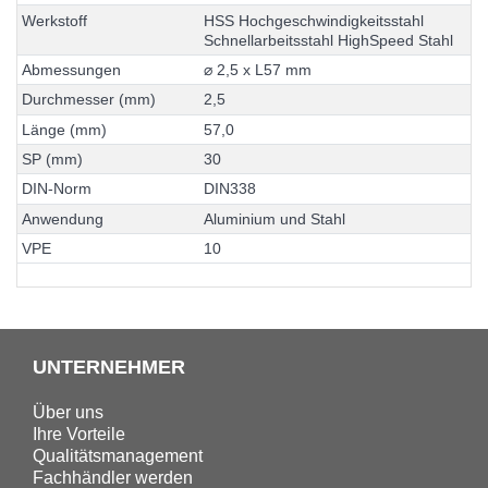
W
e
r
k
s
t
o
f
f
H
S
S
H
o
c
h
g
e
s
c
h
w
i
n
d
i
g
k
e
i
t
s
s
t
a
h
l
S
c
h
n
e
l
l
a
r
b
e
i
t
s
s
t
a
h
l
H
i
g
h
S
p
e
e
d
S
t
a
h
l
A
b
m
e
s
s
u
n
g
e
n
⌀
2
,
5
x
L
5
7
m
m
D
u
r
c
h
m
e
s
s
e
r
(
m
m
)
2
,
5
L
ä
n
g
e
(
m
m
)
5
7
,
0
S
P
(
m
m
)
3
0
D
I
N
-
N
o
r
m
D
I
N
3
3
8
A
n
w
e
n
d
u
n
g
A
l
u
m
i
n
i
u
m
u
n
d
S
t
a
h
l
V
P
E
1
0
UNTERNEHMER
Über uns
Ihre Vorteile
Qualitätsmanagement
Fachhändler werden