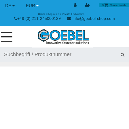
DE
EUR
0
Warenkorb
Online Shop nur für Private Endkunden
+49 (0) 211-245000129
info@goebel-shop.com
SCHRAUBEN
NIETE
SPEZIAL NIETE
NIETMUTTERN
NIETWERKZEUGE
SPANN & SCHNELLVERSCHLÜSSE
HANDWERKZEUGE