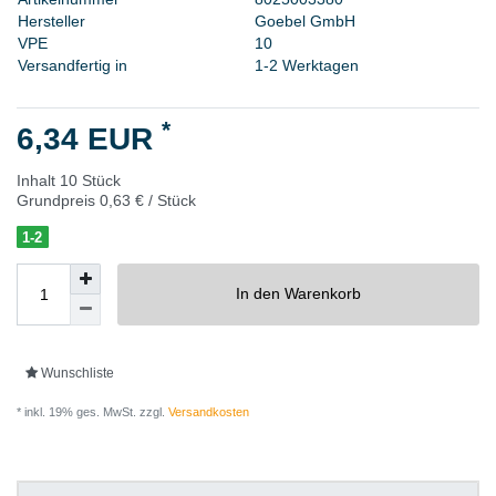
H
e
r
s
t
e
l
l
e
r
G
o
e
b
e
l
G
m
b
H
V
P
E
1
0
Versandfertig in
1-2 Werktagen
*
6,34 EUR
Inhalt
10
Stück
Grundpreis
0,63 € / Stück
1-2
In den Warenkorb
Wunschliste
* inkl. 19% ges. MwSt. zzgl.
Versandkosten