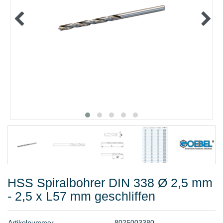
METALLWAREN
KLEBEN UND DICHTEN
ARBEITSSCHUTZ
ANGEBOTE
%SALE%
KATALOGE
FAQ - Häufig gestellte Fragen
HSS Spiralbohrer DIN 338 Ø 2,5 mm
- 2,5 x L57 mm geschliffen
A
r
t
i
k
e
l
n
u
m
m
e
r
8
0
2
5
0
0
3
3
8
0