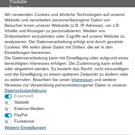
Youtube
Twitter
Linkedin
Wir verwenden Cookies und ähnliche Technologien auf unserer
Facebook
Website und verarbeiten personenbezogene Daten von
Besucher:innen unserer Webseite (z.B. IP-Adresse), um z.B.
Instagram
Inhalte und Anzeigen zu personalisieren, Medien von
Drittanbietern einzubinden oder Zugriffe auf unsere Website zu
analysieren. Die Datenverarbeitung erfolgt erst durch gesetzte
DOWNLOADS
Cookies. Wir teilen diese Daten mit Dritten, die wir in den
Einstellungen benennen.
Kataloge
Die Datenverarbeitung kann mit Einwilligung oder aufgrund eines
Technik
berechtigten Interesses erfolgen. Die Zustimmung kann erteilt
Zertifikate
oder abgelehnt werden. Es besteht das Recht, nicht einzuwilligen
und die Einwilligung zu einem späteren Zeitpunkt zu ändern oder
Studien
zu widerrufen. Beachten Sie unser
Impressum
und weitere
Promotion
Hinweise zur Verwendung personenbezogener Daten in unserer
Daten­schutz­erklärung
.
Essenziell
STANDORTE
Statistik
Externe Medien
PayPal
Funktional
Widerrufsrecht
Widerrufsformular
Impressum
Weitere Einstellungen
Datenschutzerklärung
AGB