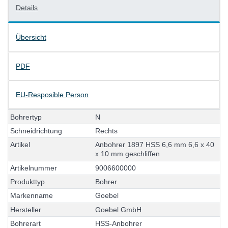
Details
Übersicht
PDF
EU-Resposible Person
B
o
h
r
e
r
t
y
p
N
S
c
h
n
e
i
d
r
i
c
h
t
u
n
g
R
e
c
h
t
s
A
r
t
i
k
e
l
A
n
b
o
h
r
e
r
1
8
9
7
H
S
S
6
,
6
m
m
6
,
6
x
4
0
x
1
0
m
m
g
e
s
c
h
l
i
f
f
e
n
A
r
t
i
k
e
l
n
u
m
m
e
r
9
0
0
6
6
0
0
0
0
0
P
r
o
d
u
k
t
t
y
p
B
o
h
r
e
r
M
a
r
k
e
n
n
a
m
e
G
o
e
b
e
l
H
e
r
s
t
e
l
l
e
r
G
o
e
b
e
l
G
m
b
H
B
o
h
r
e
r
a
r
t
H
S
S
-
A
n
b
o
h
r
e
r