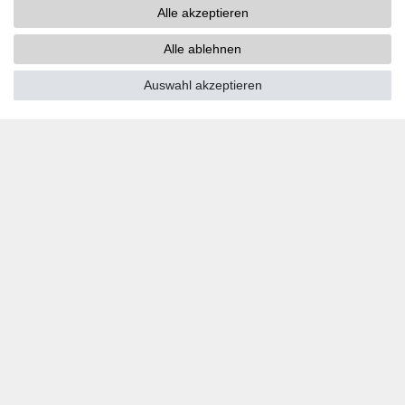
Alle akzeptieren
PayPal
Kreditkarten
Alle ablehnen
Vorkasse
Auswahl akzeptieren
SOCIAL MEDIA
Youtube
Twitter
Linkedin
Facebook
Instagram
DOWNLOADS
Kataloge
Technik
Zertifikate
Studien
Promotion