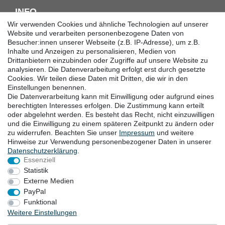
INFO
Wir verwenden Cookies und ähnliche Technologien auf unserer
Downloadcenter
Website und verarbeiten personenbezogene Daten von
Besucher:innen unserer Webseite (z.B. IP-Adresse), um z.B.
Batterieentsorgung
Inhalte und Anzeigen zu personalisieren, Medien von
Hilfe
Drittanbietern einzubinden oder Zugriffe auf unsere Website zu
Termine
analysieren. Die Datenverarbeitung erfolgt erst durch gesetzte
Erklärung zur Barrierefreiheit
Cookies. Wir teilen diese Daten mit Dritten, die wir in den
Einstellungen benennen.
Die Datenverarbeitung kann mit Einwilligung oder aufgrund eines
KONTAKT
berechtigten Interesses erfolgen. Die Zustimmung kann erteilt
oder abgelehnt werden. Es besteht das Recht, nicht einzuwilligen
Goebel GmbH
und die Einwilligung zu einem späteren Zeitpunkt zu ändern oder
zu widerrufen. Beachten Sie unser
Impressum
und weitere
Mühlenstraße 2-4
Hinweise zur Verwendung personenbezogener Daten in unserer
40699 Erkrath
Daten­schutz­erklärung
.
Deutschland
Essenziell
Telefon: +49 (0) 211 24 50 00 129
Statistik
von Montag bis Freitag 10:00-16:00 Uhr (MEZ)
Externe Medien
E-mail:
info@goebel-shop.com
PayPal
www.goebel-group.com
Funktional
Weitere Einstellungen
ZAHLUNGSARTEN