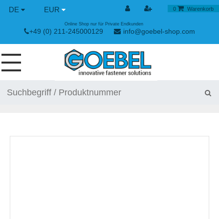
DE
EUR
0
Warenkorb
Online Shop nur für Private Endkunden
+49 (0) 211-245000129
info@goebel-shop.com
SCHRAUBEN
NIETE
SPEZIAL NIETE
NIETMUTTERN
NIETWERKZEUGE
SPANN & SCHNELLVERSCHLÜSSE
HANDWERKZEUGE