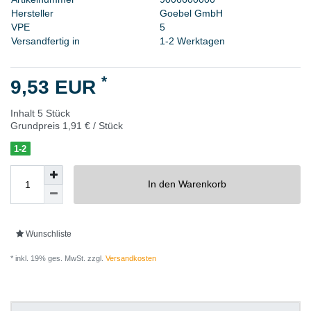
H
e
r
s
t
e
l
l
e
r
G
o
e
b
e
l
G
m
b
H
V
P
E
5
Versandfertig in
1-2 Werktagen
*
9,53 EUR
Inhalt
5
Stück
Grundpreis
1,91 € / Stück
1-2
In den Warenkorb
Wunschliste
* inkl. 19% ges. MwSt. zzgl.
Versandkosten