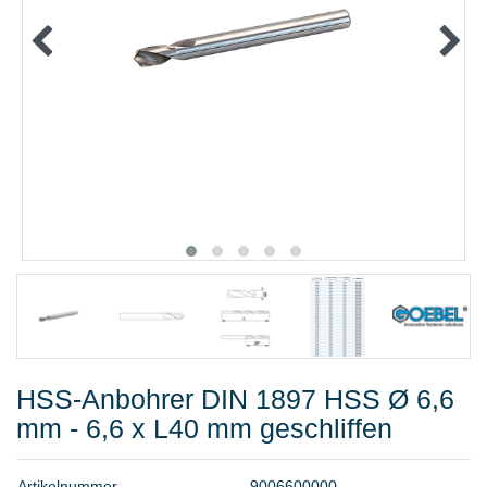
METALLWAREN
KLEBEN UND DICHTEN
ARBEITSSCHUTZ
ANGEBOTE
%SALE%
KATALOGE
FAQ - Häufig gestellte Fragen
HSS-Anbohrer DIN 1897 HSS Ø 6,6
mm - 6,6 x L40 mm geschliffen
A
r
t
i
k
e
l
n
u
m
m
e
r
9
0
0
6
6
0
0
0
0
0