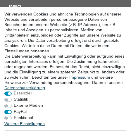
INFO
Wir verwenden Cookies und ähnliche Technologien auf unserer
Downloadcenter
Website und verarbeiten personenbezogene Daten von
Besucher:innen unserer Webseite (z.B. IP-Adresse), um z.B.
Batterieentsorgung
Inhalte und Anzeigen zu personalisieren, Medien von
Hilfe
Drittanbietern einzubinden oder Zugriffe auf unsere Website zu
Termine
analysieren. Die Datenverarbeitung erfolgt erst durch gesetzte
Erklärung zur Barrierefreiheit
Cookies. Wir teilen diese Daten mit Dritten, die wir in den
Einstellungen benennen.
Die Datenverarbeitung kann mit Einwilligung oder aufgrund eines
KONTAKT
berechtigten Interesses erfolgen. Die Zustimmung kann erteilt
oder abgelehnt werden. Es besteht das Recht, nicht einzuwilligen
Goebel GmbH
und die Einwilligung zu einem späteren Zeitpunkt zu ändern oder
zu widerrufen. Beachten Sie unser
Impressum
und weitere
Mühlenstraße 2-4
Hinweise zur Verwendung personenbezogener Daten in unserer
40699 Erkrath
Daten­schutz­erklärung
.
Deutschland
Essenziell
Telefon: +49 (0) 211 24 50 00 129
Statistik
von Montag bis Freitag 10:00-16:00 Uhr (MEZ)
Externe Medien
E-mail:
info@goebel-shop.com
PayPal
www.goebel-group.com
Funktional
Weitere Einstellungen
ZAHLUNGSARTEN