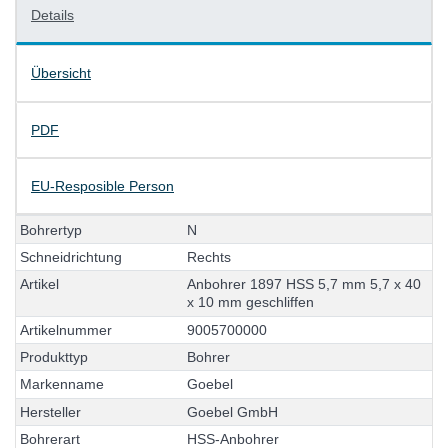
Details
Übersicht
PDF
EU-Resposible Person
B
o
h
r
e
r
t
y
p
N
S
c
h
n
e
i
d
r
i
c
h
t
u
n
g
R
e
c
h
t
s
A
r
t
i
k
e
l
A
n
b
o
h
r
e
r
1
8
9
7
H
S
S
5
,
7
m
m
5
,
7
x
4
0
x
1
0
m
m
g
e
s
c
h
l
i
f
f
e
n
A
r
t
i
k
e
l
n
u
m
m
e
r
9
0
0
5
7
0
0
0
0
0
P
r
o
d
u
k
t
t
y
p
B
o
h
r
e
r
M
a
r
k
e
n
n
a
m
e
G
o
e
b
e
l
H
e
r
s
t
e
l
l
e
r
G
o
e
b
e
l
G
m
b
H
B
o
h
r
e
r
a
r
t
H
S
S
-
A
n
b
o
h
r
e
r