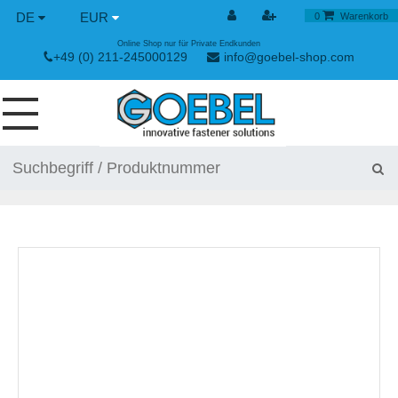
DE
EUR
0
Warenkorb
Online Shop nur für Private Endkunden
+49 (0) 211-245000129
info@goebel-shop.com
SCHRAUBEN
NIETE
SPEZIAL NIETE
NIETMUTTERN
NIETWERKZEUGE
SPANN & SCHNELLVERSCHLÜSSE
HANDWERKZEUGE