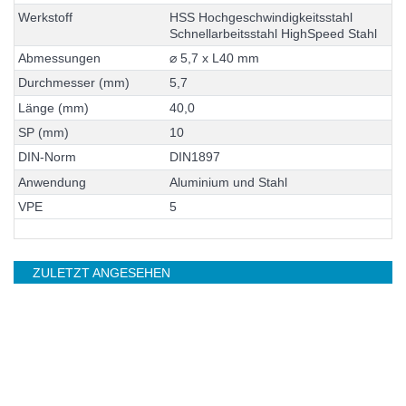
W
e
r
k
s
t
o
f
f
H
S
S
H
o
c
h
g
e
s
c
h
w
i
n
d
i
g
k
e
i
t
s
s
t
a
h
l
S
c
h
n
e
l
l
a
r
b
e
i
t
s
s
t
a
h
l
H
i
g
h
S
p
e
e
d
S
t
a
h
l
A
b
m
e
s
s
u
n
g
e
n
⌀
5
,
7
x
L
4
0
m
m
D
u
r
c
h
m
e
s
s
e
r
(
m
m
)
5
,
7
L
ä
n
g
e
(
m
m
)
4
0
,
0
S
P
(
m
m
)
1
0
D
I
N
-
N
o
r
m
D
I
N
1
8
9
7
A
n
w
e
n
d
u
n
g
A
l
u
m
i
n
i
u
m
u
n
d
S
t
a
h
l
V
P
E
5
ZULETZT ANGESEHEN