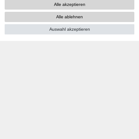
Alle akzeptieren
PayPal
Kreditkarten
Alle ablehnen
Vorkasse
Auswahl akzeptieren
SOCIAL MEDIA
Youtube
Twitter
Linkedin
Facebook
Instagram
DOWNLOADS
Kataloge
Technik
Zertifikate
Studien
Promotion