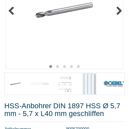
METALLWAREN
KLEBEN UND DICHTEN
ARBEITSSCHUTZ
ANGEBOTE
%SALE%
KATALOGE
FAQ - Häufig gestellte Fragen
HSS-Anbohrer DIN 1897 HSS Ø 5,7
mm - 5,7 x L40 mm geschliffen
A
r
t
i
k
e
l
n
u
m
m
e
r
9
0
0
5
7
0
0
0
0
0