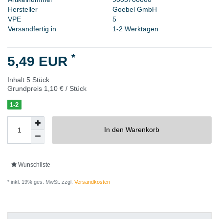
H
e
r
s
t
e
l
l
e
r
G
o
e
b
e
l
G
m
b
H
V
P
E
5
Versandfertig in
1-2 Werktagen
*
5,49 EUR
Inhalt
5
Stück
Grundpreis
1,10 € / Stück
1-2
In den Warenkorb
Wunschliste
* inkl. 19% ges. MwSt. zzgl.
Versandkosten