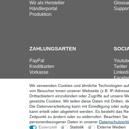
Wir als Hersteller
Glossa
Händlerportal
Suppor
Produktion
ZAHLUNGSARTEN
SOCI
PayPal
Youtub
Kreditkarten
Twitter
Vorkasse
Linkedi
Facebo
Instag
Wir verwenden Cookies und ähnliche Technologien au
von Besucher:innen unserer Webseite (z.B. IP-Adresse
Drittanbietern einzubinden oder Zugriffe auf unsere We
gesetzte Cookies. Wir teilen diese Daten mit Dritten, d
Die Datenverarbeitung kann mit Einwilligung oder auf
Widerrufsrecht
Widerrufsform
kann erteilt oder abgelehnt werden. Es besteht das Rec
Zeitpunkt zu ändern oder zu widerrufen. Beachten Si
personenbezogener Daten in unserer
Daten­schutz­erk
Essenziell
Statistik
Externe Medien