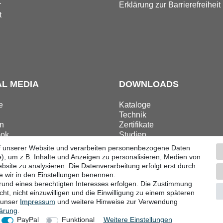
r
Erklärung zur Barrierefreiheit
t
AL MEDIA
DOWNLOADS
e
Kataloge
Technik
n
Zertifikate
ok
Studien
ram
Promotion
f unserer Website und verarbeiten personenbezogene Daten
), um z.B. Inhalte und Anzeigen zu personalisieren, Medien von
bsite zu analysieren. Die Datenverarbeitung erfolgt erst durch
ie wir in den Einstellungen benennen.
grund eines berechtigten Interesses erfolgen. Die Zustimmung
ular
Impressum
Datenschutzerklärung
AGB
Barri
ht, nicht einzuwilligen und die Einwilligung zu einem späteren
e unser
Impressum
und weitere Hinweise zur Verwendung
lärung
.
© Copyright 2026 | Alle Rechte vorbehalten.
PayPal
Funktional
Weitere Einstellungen