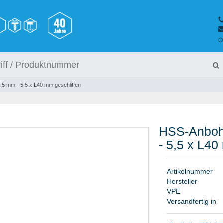
O
5 mm - 5,5 x L40 mm geschliffen
HSS-Anboh
- 5,5 x L40
A
r
t
i
k
e
l
n
u
m
m
e
r
H
e
r
s
t
e
l
l
e
r
V
P
E
Versandfertig in