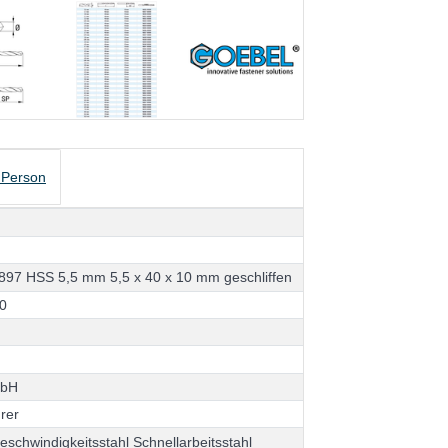
 Person
8
9
7
H
S
S
5
,
5
m
m
5
,
5
x
4
0
x
1
0
m
m
g
e
s
c
h
l
i
f
f
e
n
0
m
b
H
h
r
e
r
g
e
s
c
h
w
i
n
d
i
g
k
e
i
t
s
s
t
a
h
l
S
c
h
n
e
l
l
a
r
b
e
i
t
s
s
t
a
h
l