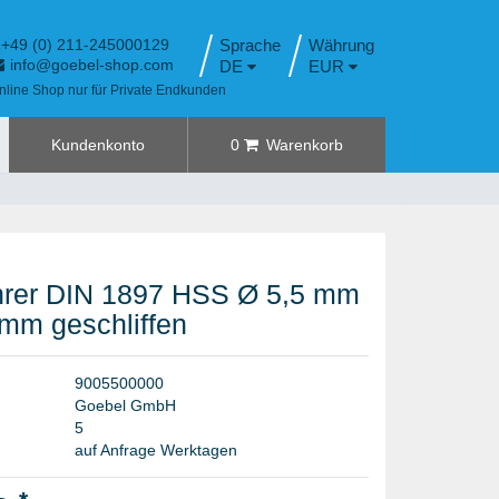
+49 (0) 211-245000129
Sprache
info@goebel-shop.com
DE
EUR
nline Shop nur für Private Endkunden
Kundenkonto
0
Warenkorb
rer DIN 1897 HSS Ø 5,5 mm
 mm geschliffen
9
0
0
5
5
0
0
0
0
0
G
o
e
b
e
l
G
m
b
H
5
auf Anfrage Werktagen