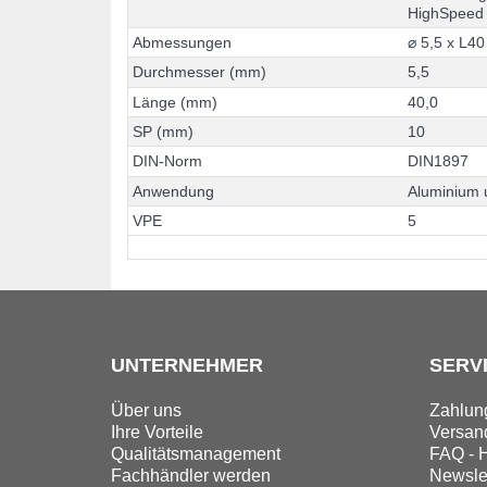
H
i
g
h
S
p
e
e
d
A
b
m
e
s
s
u
n
g
e
n
⌀
5
,
5
x
L
4
0
D
u
r
c
h
m
e
s
s
e
r
(
m
m
)
5
,
5
L
ä
n
g
e
(
m
m
)
4
0
,
0
S
P
(
m
m
)
1
0
D
I
N
-
N
o
r
m
D
I
N
1
8
9
7
A
n
w
e
n
d
u
n
g
A
l
u
m
i
n
i
u
m
V
P
E
5
UNTERNEHMER
SERV
Über uns
Zahlun
Ihre Vorteile
Versand
Qualitätsmanagement
FAQ - H
Fachhändler werden
Newslet