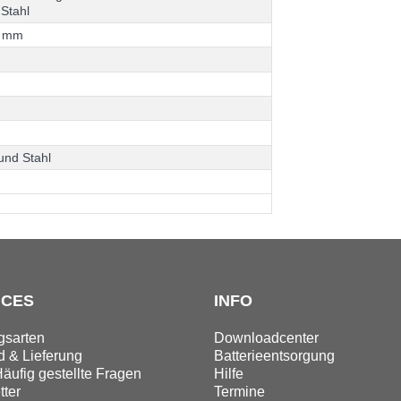
S
t
a
h
l
m
m
u
n
d
S
t
a
h
l
ICES
INFO
gsarten
Downloadcenter
 & Lieferung
Batterieentsorgung
äufig gestellte Fragen
Hilfe
ter
Termine