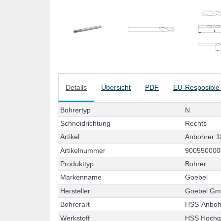
Details
Übersicht
PDF
EU-Resposible
B
o
h
r
e
r
t
y
p
N
S
c
h
n
e
i
d
r
i
c
h
t
u
n
g
R
e
c
h
t
s
A
r
t
i
k
e
l
A
n
b
o
h
r
e
r
1
A
r
t
i
k
e
l
n
u
m
m
e
r
9
0
0
5
5
0
0
0
0
P
r
o
d
u
k
t
t
y
p
B
o
h
r
e
r
M
a
r
k
e
n
n
a
m
e
G
o
e
b
e
l
H
e
r
s
t
e
l
l
e
r
G
o
e
b
e
l
G
B
o
h
r
e
r
a
r
t
H
S
S
-
A
n
b
o
W
e
r
k
s
t
o
f
f
H
S
S
H
o
c
h