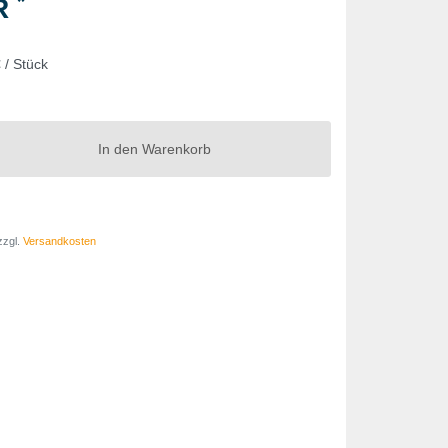
*
UR
 / Stück
In den Warenkorb
zzgl.
Versandkosten