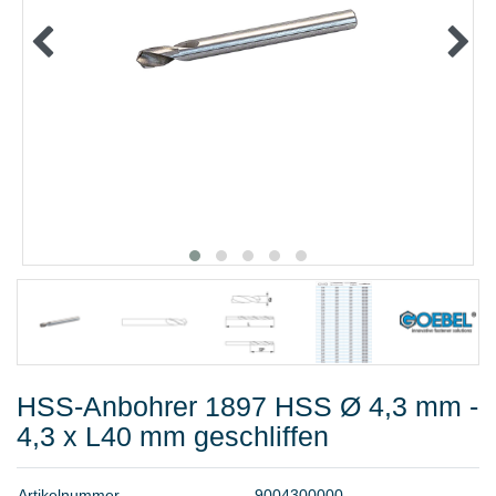
METALLWAREN
KLEBEN UND DICHTEN
ARBEITSSCHUTZ
ANGEBOTE
%SALE%
KATALOGE
FAQ - Häufig gestellte Fragen
HSS-Anbohrer 1897 HSS Ø 4,3 mm -
4,3 x L40 mm geschliffen
A
r
t
i
k
e
l
n
u
m
m
e
r
9
0
0
4
3
0
0
0
0
0