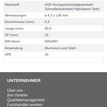
W
e
r
k
s
t
o
f
f
H
S
S
H
o
c
h
g
e
s
c
h
w
i
n
d
i
g
k
e
i
t
s
s
t
a
h
l
S
c
h
n
e
l
l
a
r
b
e
i
t
s
s
t
a
h
l
H
i
g
h
S
p
e
e
d
S
t
a
h
l
A
b
m
e
s
s
u
n
g
e
n
⌀
4
,
3
x
L
4
0
m
m
D
u
r
c
h
m
e
s
s
e
r
(
m
m
)
4
,
3
L
ä
n
g
e
(
m
m
)
4
0
,
0
S
P
(
m
m
)
1
0
D
I
N
-
N
o
r
m
D
I
N
1
8
9
7
A
n
w
e
n
d
u
n
g
A
l
u
m
i
n
i
u
m
u
n
d
S
t
a
h
l
V
P
E
1
0
UNTERNEHMER
Über uns
Ihre Vorteile
Qualitätsmanagement
Fachhändler werden