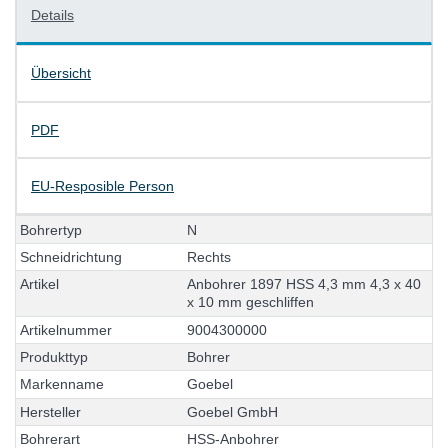
Details
Übersicht
PDF
EU-Resposible Person
B
o
h
r
e
r
t
y
p
N
S
c
h
n
e
i
d
r
i
c
h
t
u
n
g
R
e
c
h
t
s
A
r
t
i
k
e
l
A
n
b
o
h
r
e
r
1
8
9
7
H
S
S
4
,
3
m
m
4
,
3
x
4
0
x
1
0
m
m
g
e
s
c
h
l
i
f
f
e
n
A
r
t
i
k
e
l
n
u
m
m
e
r
9
0
0
4
3
0
0
0
0
0
P
r
o
d
u
k
t
t
y
p
B
o
h
r
e
r
M
a
r
k
e
n
n
a
m
e
G
o
e
b
e
l
H
e
r
s
t
e
l
l
e
r
G
o
e
b
e
l
G
m
b
H
B
o
h
r
e
r
a
r
t
H
S
S
-
A
n
b
o
h
r
e
r