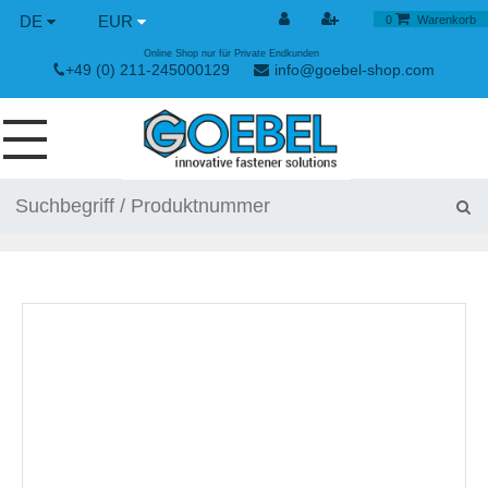
DE
EUR
0
Warenkorb
Online Shop nur für Private Endkunden
+49 (0) 211-245000129
info@goebel-shop.com
SCHRAUBEN
NIETE
SPEZIAL NIETE
NIETMUTTERN
NIETWERKZEUGE
SPANN & SCHNELLVERSCHLÜSSE
HANDWERKZEUGE