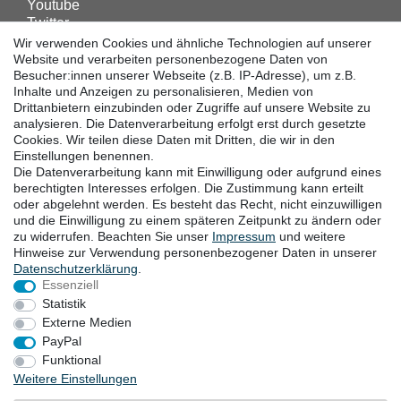
Youtube
Twitter
Linkedin
Wir verwenden Cookies und ähnliche Technologien auf unserer
Facebook
Website und verarbeiten personenbezogene Daten von
Besucher:innen unserer Webseite (z.B. IP-Adresse), um z.B.
Instagram
Inhalte und Anzeigen zu personalisieren, Medien von
Drittanbietern einzubinden oder Zugriffe auf unsere Website zu
analysieren. Die Datenverarbeitung erfolgt erst durch gesetzte
DOWNLOADS
Cookies. Wir teilen diese Daten mit Dritten, die wir in den
Einstellungen benennen.
Kataloge
Die Datenverarbeitung kann mit Einwilligung oder aufgrund eines
Technik
berechtigten Interesses erfolgen. Die Zustimmung kann erteilt
Zertifikate
oder abgelehnt werden. Es besteht das Recht, nicht einzuwilligen
und die Einwilligung zu einem späteren Zeitpunkt zu ändern oder
Studien
zu widerrufen. Beachten Sie unser
Impressum
und weitere
Promotion
Hinweise zur Verwendung personenbezogener Daten in unserer
Daten­schutz­erklärung
.
Essenziell
STANDORTE
Statistik
Externe Medien
PayPal
Funktional
Widerrufsrecht
Widerrufsformular
Impressum
Weitere Einstellungen
Datenschutzerklärung
AGB