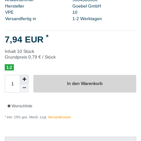
H
e
r
s
t
e
l
l
e
r
G
o
e
b
e
l
G
m
b
H
V
P
E
1
0
Versandfertig in
1-2 Werktagen
*
7,94 EUR
Inhalt
10
Stück
Grundpreis
0,79 € / Stück
1-2
In den Warenkorb
Wunschliste
* inkl. 19% ges. MwSt. zzgl.
Versandkosten