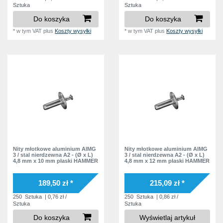
Sztuka
Sztuka
Do koszyka
Do koszyka
*
w tym VAT
plus
Koszty wysyłki
*
w tym VAT
plus
Koszty wysyłki
Nity młotkowe aluminium AlMG
Nity młotkowe aluminium AlMG
3 / stal nierdzewna A2 - (Ø x L)
3 / stal nierdzewna A2 - (Ø x L)
4,8 mm x 10 mm płaski HAMMER
4,8 mm x 12 mm płaski HAMMER
189,50 zł *
215,09 zł *
250
Sztuka
| 0,76 zł /
250
Sztuka
| 0,86 zł /
Sztuka
Sztuka
Do koszyka
Wyświetlaj artykuł