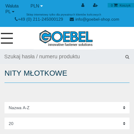
PLN
0
Koszyk
PL
Sklep internetowy tylko dla prywatnych klientów końcowych
+49 (0) 211-245000129
info@goebel-shop.com
WKRĘTY
NITY
NITY MŁOTKOWE
NITY SPECJALNE
NITONAKRĘTKI
URZĄDYENIE NITUJĄCE
ZAPIĘCIE NAPINAJĄCE I SZYBKOZŁĄCZKI
URZĄDZIENIE RĘCZNE