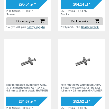
36,0 mm
1
45,5 mm
1
295,54 zł *
284,14 zł *
42,0 mm
1
250
Sztuka
| 1,18 zł /
250
Sztuka
| 1,14 zł /
Sztuka
Sztuka
47,0 mm
1
Do koszyka
Do koszyka
*
w tym VAT
plus
Koszty wysyłki
*
w tym VAT
plus
Koszty wysyłki
Nity młotkowe aluminium AlMG
Nity młotkowe aluminium AlMG
3 / stal nierdzewna A2 - (Ø x L)
3 / stal nierdzewna A2 - (Ø x L)
4,8 mm x 16 mm płaski HAMMER
4,8 mm x 18 mm płaski HAMMER
234,67 zł *
252,52 zł *
250
Sztuka
| 0,94 zł /
250
Sztuka
| 1,01 zł /