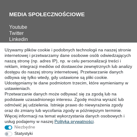
MEDIA SPOŁECZNOŚCIOWE
Youtube
Twitter
Linkedin
Facebook
Używamy plików cookie i podobnych technologii na naszej stronie
Instagram
internetowej i przetwarzamy dane osobowe osób odwiedzających
naszą stronę (np. adres IP), np. w celu personalizacji treści i
reklam, integracji mediów od dostawców zewnętrznych lub analizy
POBIERANIA
dostępu do naszej strony internetowej. Przetwarzanie danych
odbywa się tylko wtedy, gdy ustawione są pliki cookie.
Katalogi
Udostępniamy te dane podmiotom trzecim, które wymieniamy w
Technika
ustawieniach.
Przetwarzanie danych może odbywać się za zgodą lub na
Certyfikaty
podstawie uzasadnionego interesu. Zgodę można wyrazić lub
Badanie
odmówić jej udzielenia. Istnieje prawo do niewyrażenia zgody
Promocja
oraz do zmiany lub wycofania zgody w późniejszym terminie.
Więcej informacji na temat wykorzystania danych osobowych i
usług podajemy w naszej
Polityka ­prywatności
.
SIEDZIBY
Niezbędne
Statystyki