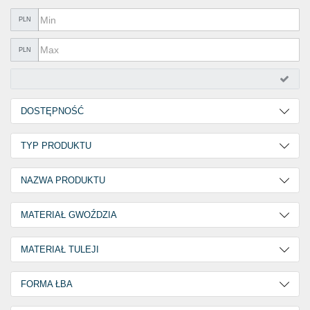
TOWARY IZOLOWANE
PLN
ZAKLEJOWANIA I USZCZELNIANIA
PLN
BEZPIECZEŃSTWO PRACZ
OFFERTY
DOSTĘPNOŚĆ
%PROMOCJE%
2
10
KATALOGI
TYP PRODUKTU
30
1
Nity młotkowe
11
NAZWA PRODUKTU
HAMMER
11
MATERIAŁ GWOŹDZIA
Stal nierdzewna A2 / V2A
11
MATERIAŁ TULEJI
Aluminium AlMG 3
11
FORMA ŁBA