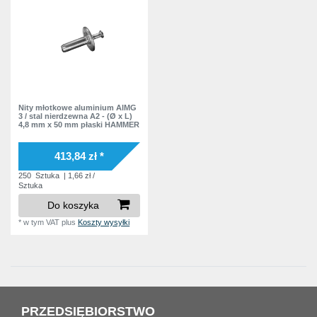
Nity młotkowe aluminium AlMG
3 / stal nierdzewna A2 - (Ø x L)
4,8 mm x 50 mm płaski HAMMER
413,84 zł *
250
Sztuka
| 1,66 zł /
Sztuka
Do koszyka
*
w tym VAT
plus
Koszty wysyłki
PRZEDSIĘBIORSTWO