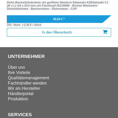
Dicht-Becherblindnieten mit gerilltem Nietdorn Edelstahl A2/Edelstahl C1
(Ø x L) 4,8 x 20,0 mm mit Flachkopf ISO16585 - Becher-Blindniete -
Dichtblindniete - Bechernieten - Dichtnieten - CUP
89,55 € *
250
Stück
| 0,36 € / Stück
In den Warenkorb
UNTERNEHMER
Über uns
Ihre Vorteile
Qualitätsmanagement
Fachhändler werden
Wir als Hersteller
Händlerportal
Produktion
SERVICES