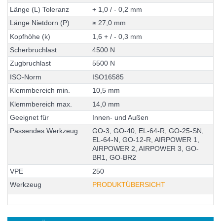
L
ä
n
g
e
(
L
)
T
o
l
e
r
a
n
z
+
1
,
0
/
-
0
,
2
m
m
L
ä
n
g
e
N
i
e
t
d
o
r
n
(
P
)
≥
2
7
,
0
m
m
K
o
p
f
h
ö
h
e
(
k
)
1
,
6
+
/
-
0
,
3
m
m
S
c
h
e
r
b
r
u
c
h
l
a
s
t
4
5
0
0
N
Z
u
g
b
r
u
c
h
l
a
s
t
5
5
0
0
N
I
S
O
-
N
o
r
m
I
S
O
1
6
5
8
5
K
l
e
m
m
b
e
r
e
i
c
h
m
i
n
.
1
0
,
5
m
m
K
l
e
m
m
b
e
r
e
i
c
h
m
a
x
.
1
4
,
0
m
m
G
e
e
i
g
n
e
t
f
ü
r
I
n
n
e
n
-
u
n
d
A
u
ß
e
n
P
a
s
s
e
n
d
e
s
W
e
r
k
z
e
u
g
G
O
-
3
,
G
O
-
4
0
,
E
L
-
6
4
-
R
,
G
O
-
2
5
-
S
N
,
E
L
-
6
4
-
N
,
G
O
-
1
2
-
R
,
A
I
R
P
O
W
E
R
1
,
A
I
R
P
O
W
E
R
2
,
A
I
R
P
O
W
E
R
3
,
G
O
-
B
R
1
,
G
O
-
B
R
2
V
P
E
2
5
0
Werkzeug
PRODUKTÜBERSICHT