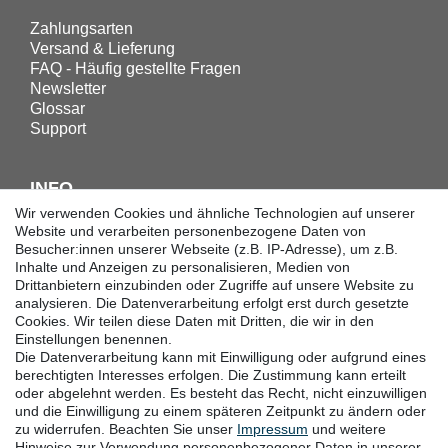
Zahlungsarten
Versand & Lieferung
FAQ - Häufig gestellte Fragen
Newsletter
Glossar
Support
INFO
Wir verwenden Cookies und ähnliche Technologien auf unserer
Downloadcenter
Website und verarbeiten personenbezogene Daten von
Besucher:innen unserer Webseite (z.B. IP-Adresse), um z.B.
Batterieentsorgung
Inhalte und Anzeigen zu personalisieren, Medien von
Hilfe
Drittanbietern einzubinden oder Zugriffe auf unsere Website zu
Termine
analysieren. Die Datenverarbeitung erfolgt erst durch gesetzte
Erklärung zur Barrierefreiheit
Cookies. Wir teilen diese Daten mit Dritten, die wir in den
Einstellungen benennen.
Die Datenverarbeitung kann mit Einwilligung oder aufgrund eines
KONTAKT
berechtigten Interesses erfolgen. Die Zustimmung kann erteilt
oder abgelehnt werden. Es besteht das Recht, nicht einzuwilligen
Goebel GmbH
und die Einwilligung zu einem späteren Zeitpunkt zu ändern oder
zu widerrufen. Beachten Sie unser
Impressum
und weitere
Mühlenstraße 2-4
Hinweise zur Verwendung personenbezogener Daten in unserer