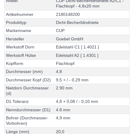
A
r
t
i
k
e
l
C
U
P
D
i
c
h
t
-
B
e
c
h
e
r
b
l
i
n
d
n
i
e
t
e
A
2
/
C
1
-
F
l
a
c
h
k
o
p
f
-
4
,
8
x
2
0
m
m
A
r
t
i
k
e
l
n
u
m
m
e
r
2
1
8
0
1
4
8
2
0
0
P
r
o
d
u
k
t
t
y
p
D
i
c
h
t
-
B
e
c
h
e
r
b
l
i
n
d
n
i
e
t
e
M
a
r
k
e
n
n
a
m
e
C
U
P
H
e
r
s
t
e
l
l
e
r
G
o
e
b
e
l
G
m
b
H
W
e
r
k
s
t
o
f
f
D
o
r
n
E
d
e
l
s
t
a
h
l
C
1
[
1
.
4
0
2
1
]
W
e
r
k
s
t
o
f
f
H
ü
l
s
e
E
d
e
l
s
t
a
h
l
A
2
[
1
.
4
3
0
1
]
K
o
p
f
f
o
r
m
F
l
a
c
h
k
o
p
f
D
u
r
c
h
m
e
s
s
e
r
(
m
m
)
4
,
8
D
u
r
c
h
m
e
s
s
e
r
K
o
p
f
(
D
2
)
9
,
5
+
/
-
0
,
2
9
m
m
N
i
e
t
d
o
r
n
D
u
r
c
h
m
e
s
s
e
r
2
.
9
0
m
m
(
d
)
D
1
T
o
l
e
r
a
n
z
4
,
8
+
0
,
0
8
/
-
0
,
1
0
m
m
N
e
n
n
d
u
r
c
h
m
e
s
s
e
r
(
D
1
)
4
.
8
m
m
B
o
h
r
e
r
(
D
u
r
c
h
m
e
s
s
e
r
-
4
,
9
m
m
V
o
r
b
o
h
r
e
n
)
L
ä
n
g
e
(
m
m
)
2
0
,
0