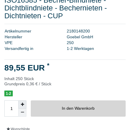
Dichtblindniete - Bechernieten -
Dichtnieten - CUP
A
r
t
i
k
e
l
n
u
m
m
e
r
2
1
8
0
1
4
8
2
0
0
H
e
r
s
t
e
l
l
e
r
G
o
e
b
e
l
G
m
b
H
V
P
E
2
5
0
Versandfertig in
1-2 Werktagen
*
89,55 EUR
Inhalt
250
Stück
Grundpreis
0,36 € / Stück
1-2
In den Warenkorb
Wunschliste