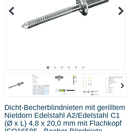
METALLWAREN
KLEBEN UND DICHTEN
ARBEITSSCHUTZ
ANGEBOTE
%SALE%
KATALOGE
FAQ - Häufig gestellte Fragen
Dicht-Becherblindnieten mit gerilltem
Nietdorn Edelstahl A2/Edelstahl C1
(Ø x L) 4,8 x 20,0 mm mit Flachkopf
ISO16585 - Becher-Blindniete -