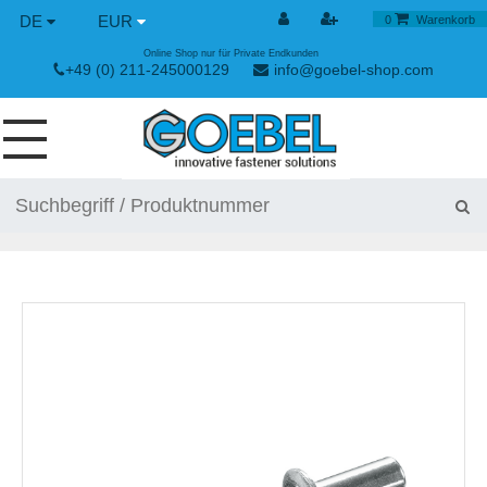
DE
EUR
0
Warenkorb
Online Shop nur für Private Endkunden
+49 (0) 211-245000129
info@goebel-shop.com
SCHRAUBEN
NIETE
SPEZIAL NIETE
NIETMUTTERN
NIETWERKZEUGE
SPANN & SCHNELLVERSCHLÜSSE
HANDWERKZEUGE