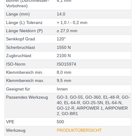
B
o
h
r
e
r
(
D
u
r
c
h
m
e
s
s
e
r
-
4
,
1
m
m
V
o
r
b
o
h
r
e
n
)
L
ä
n
g
e
(
m
m
)
1
4
,
0
L
ä
n
g
e
(
L
)
T
o
l
e
r
a
n
z
+
1
,
0
/
-
0
,
2
m
m
L
ä
n
g
e
N
i
e
t
d
o
r
n
(
P
)
≥
2
7
,
0
m
m
S
e
n
k
k
o
p
f
G
r
a
d
1
2
0
°
S
c
h
e
r
b
r
u
c
h
l
a
s
t
1
5
5
0
N
Z
u
g
b
r
u
c
h
l
a
s
t
2
1
0
0
N
I
S
O
-
N
o
r
m
I
S
O
1
5
9
7
4
K
l
e
m
m
b
e
r
e
i
c
h
m
i
n
.
8
,
0
m
m
K
l
e
m
m
b
e
r
e
i
c
h
m
a
x
.
9
,
5
m
m
G
e
e
i
g
n
e
t
f
ü
r
I
n
n
e
n
P
a
s
s
e
n
d
e
s
W
e
r
k
z
e
u
g
G
O
-
3
,
G
O
-
5
5
,
G
O
-
3
6
0
,
E
L
-
4
8
-
R
,
G
O
-
4
0
,
E
L
-
6
4
-
R
,
G
O
-
2
5
-
S
N
,
E
L
-
6
4
-
N
,
G
O
-
1
2
-
R
,
A
I
R
P
O
W
E
R
1
,
A
I
R
P
O
W
E
R
2
,
G
O
-
B
R
1
V
P
E
5
0
0
Werkzeug
PRODUKTÜBERSICHT