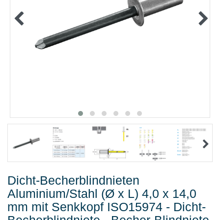
METALLWAREN
KLEBEN UND DICHTEN
ARBEITSSCHUTZ
ANGEBOTE
%SALE%
KATALOGE
FAQ - Häufig gestellte Fragen
Dicht-Becherblindnieten
Aluminium/Stahl (Ø x L) 4,0 x 14,0
mm mit Senkkopf ISO15974 - Dicht-
Becherblindniete - Becher-Blindniete