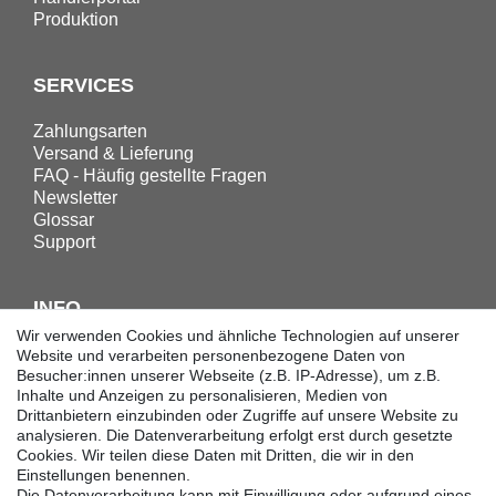
Produktion
SERVICES
Zahlungsarten
Versand & Lieferung
FAQ - Häufig gestellte Fragen
Newsletter
Glossar
Support
INFO
Wir verwenden Cookies und ähnliche Technologien auf unserer
Downloadcenter
Website und verarbeiten personenbezogene Daten von
Besucher:innen unserer Webseite (z.B. IP-Adresse), um z.B.
Batterieentsorgung
Inhalte und Anzeigen zu personalisieren, Medien von
Hilfe
Drittanbietern einzubinden oder Zugriffe auf unsere Website zu
Termine
analysieren. Die Datenverarbeitung erfolgt erst durch gesetzte
Erklärung zur Barrierefreiheit
Cookies. Wir teilen diese Daten mit Dritten, die wir in den
Einstellungen benennen.
Die Datenverarbeitung kann mit Einwilligung oder aufgrund eines