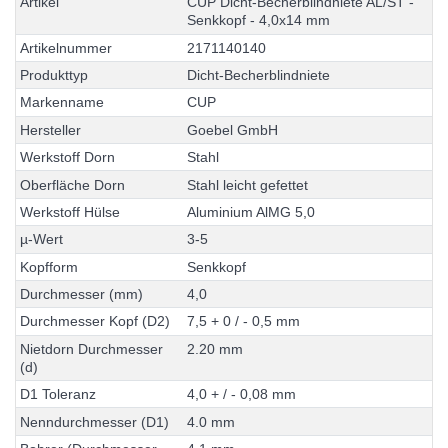
A
r
t
i
k
e
l
C
U
P
D
i
c
h
t
-
B
e
c
h
e
r
b
l
i
n
d
n
i
e
t
e
A
L
/
S
T
-
S
e
n
k
k
o
p
f
-
4
,
0
x
1
4
m
m
A
r
t
i
k
e
l
n
u
m
m
e
r
2
1
7
1
1
4
0
1
4
0
P
r
o
d
u
k
t
t
y
p
D
i
c
h
t
-
B
e
c
h
e
r
b
l
i
n
d
n
i
e
t
e
M
a
r
k
e
n
n
a
m
e
C
U
P
H
e
r
s
t
e
l
l
e
r
G
o
e
b
e
l
G
m
b
H
W
e
r
k
s
t
o
f
f
D
o
r
n
S
t
a
h
l
O
b
e
r
f
l
ä
c
h
e
D
o
r
n
S
t
a
h
l
l
e
i
c
h
t
g
e
f
e
t
t
e
t
W
e
r
k
s
t
o
f
f
H
ü
l
s
e
A
l
u
m
i
n
i
u
m
A
l
M
G
5
,
0
µ
-
W
e
r
t
3
-
5
K
o
p
f
f
o
r
m
S
e
n
k
k
o
p
f
D
u
r
c
h
m
e
s
s
e
r
(
m
m
)
4
,
0
D
u
r
c
h
m
e
s
s
e
r
K
o
p
f
(
D
2
)
7
,
5
+
0
/
-
0
,
5
m
m
N
i
e
t
d
o
r
n
D
u
r
c
h
m
e
s
s
e
r
2
.
2
0
m
m
(
d
)
D
1
T
o
l
e
r
a
n
z
4
,
0
+
/
-
0
,
0
8
m
m
N
e
n
n
d
u
r
c
h
m
e
s
s
e
r
(
D
1
)
4
.
0
m
m