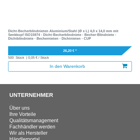
Dicht-Becherblindnieten Aluminium/Stahl (Ø x L) 4,0 x 14,0 mm mit
Senkkopf ISO15974 - Dicht-Becherblindniete - Becher-Blindniete -
Dichtblindniete - Bechernieten - Dichtnieten - CUP
26,20 € *
500
Stück
| 0,05 € / Stück
In den Warenkorb
UNTERNEHMER
Über uns
Ihre Vorteile
Qualitätsmanagement
Fachhändler werden
Wir als Hersteller
Händlerportal