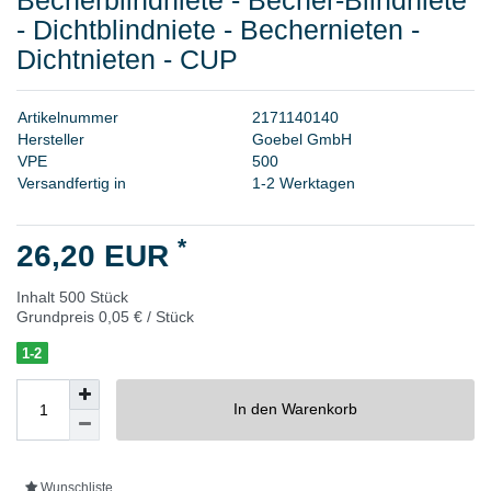
- Dichtblindniete - Bechernieten -
Dichtnieten - CUP
A
r
t
i
k
e
l
n
u
m
m
e
r
2
1
7
1
1
4
0
1
4
0
H
e
r
s
t
e
l
l
e
r
G
o
e
b
e
l
G
m
b
H
V
P
E
5
0
0
Versandfertig in
1-2 Werktagen
*
26,20 EUR
Inhalt
500
Stück
Grundpreis
0,05 € / Stück
1-2
In den Warenkorb
Wunschliste