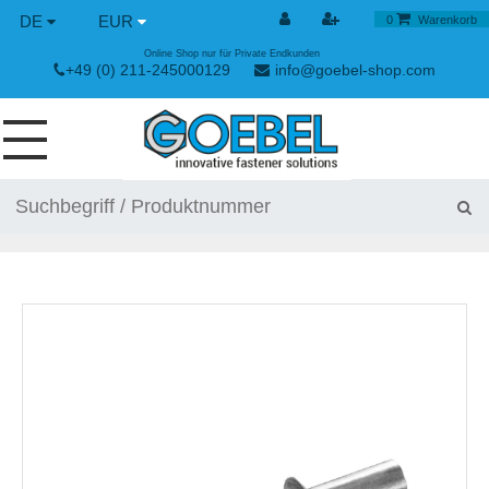
DE
EUR
0
Warenkorb
Online Shop nur für Private Endkunden
+49 (0) 211-245000129
info@goebel-shop.com
SCHRAUBEN
NIETE
SPEZIAL NIETE
NIETMUTTERN
NIETWERKZEUGE
SPANN & SCHNELLVERSCHLÜSSE
HANDWERKZEUGE