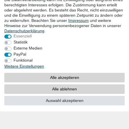
KONTAKT
berechtigten Interesses erfolgen. Die Zustimmung kann erteilt
oder abgelehnt werden. Es besteht das Recht, nicht einzuwilligen
Goebel GmbH
und die Einwilligung zu einem späteren Zeitpunkt zu ändern oder
zu widerrufen. Beachten Sie unser
Impressum
und weitere
Mühlenstraße 2-4
Hinweise zur Verwendung personenbezogener Daten in unserer
40699 Erkrath
Daten­schutz­erklärung
.
Deutschland
Essenziell
Telefon: +49 (0) 211 24 50 00 129
Statistik
von Montag bis Freitag 10:00-16:00 Uhr (MEZ)
Externe Medien
E-mail:
info@goebel-shop.com
PayPal
www.goebel-group.com
Funktional
Weitere Einstellungen
ZAHLUNGSARTEN
Alle akzeptieren
PayPal
Kreditkarten
Alle ablehnen
Vorkasse
Auswahl akzeptieren
SOCIAL MEDIA
Youtube
Twitter