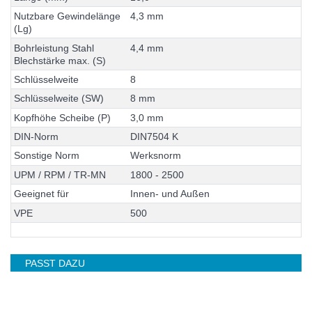
N
u
t
z
b
a
r
e
G
e
w
i
n
d
e
l
ä
n
g
e
4
,
3
m
m
(
L
g
)
B
o
h
r
l
e
i
s
t
u
n
g
S
t
a
h
l
4
,
4
m
m
B
l
e
c
h
s
t
ä
r
k
e
m
a
x
.
(
S
)
S
c
h
l
ü
s
s
e
l
w
e
i
t
e
8
S
c
h
l
ü
s
s
e
l
w
e
i
t
e
(
S
W
)
8
m
m
K
o
p
f
h
ö
h
e
S
c
h
e
i
b
e
(
P
)
3
,
0
m
m
D
I
N
-
N
o
r
m
D
I
N
7
5
0
4
K
S
o
n
s
t
i
g
e
N
o
r
m
W
e
r
k
s
n
o
r
m
U
P
M
/
R
P
M
/
T
R
-
M
N
1
8
0
0
-
2
5
0
0
G
e
e
i
g
n
e
t
f
ü
r
I
n
n
e
n
-
u
n
d
A
u
ß
e
n
V
P
E
5
0
0
PASST DAZU