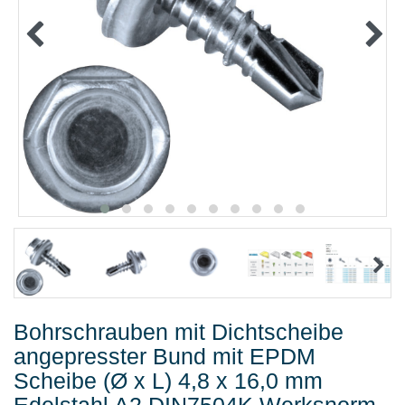
METALLWAREN
KLEBEN UND DICHTEN
ARBEITSSCHUTZ
ANGEBOTE
%SALE%
KATALOGE
FAQ - Häufig gestellte Fragen
Bohrschrauben mit Dichtscheibe
angepresster Bund mit EPDM
Scheibe (Ø x L) 4,8 x 16,0 mm
Edelstahl A2 DIN7504K Werksnorm