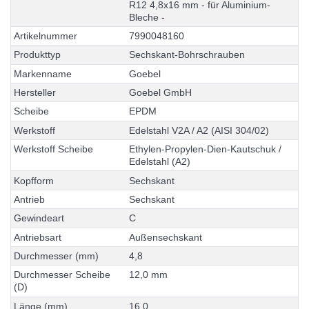
R
1
2
4
,
8
x
1
6
m
m
-
f
ü
r
A
l
u
m
i
n
i
u
m
-
B
l
e
c
h
e
-
A
r
t
i
k
e
l
n
u
m
m
e
r
7
9
9
0
0
4
8
1
6
0
P
r
o
d
u
k
t
t
y
p
S
e
c
h
s
k
a
n
t
-
B
o
h
r
s
c
h
r
a
u
b
e
n
M
a
r
k
e
n
n
a
m
e
G
o
e
b
e
l
H
e
r
s
t
e
l
l
e
r
G
o
e
b
e
l
G
m
b
H
S
c
h
e
i
b
e
E
P
D
M
W
e
r
k
s
t
o
f
f
E
d
e
l
s
t
a
h
l
V
2
A
/
A
2
(
A
I
S
I
3
0
4
/
0
2
)
W
e
r
k
s
t
o
f
f
S
c
h
e
i
b
e
E
t
h
y
l
e
n
-
P
r
o
p
y
l
e
n
-
D
i
e
n
-
K
a
u
t
s
c
h
u
k
/
E
d
e
l
s
t
a
h
l
(
A
2
)
K
o
p
f
f
o
r
m
S
e
c
h
s
k
a
n
t
A
n
t
r
i
e
b
S
e
c
h
s
k
a
n
t
G
e
w
i
n
d
e
a
r
t
C
A
n
t
r
i
e
b
s
a
r
t
A
u
ß
e
n
s
e
c
h
s
k
a
n
t
D
u
r
c
h
m
e
s
s
e
r
(
m
m
)
4
,
8
D
u
r
c
h
m
e
s
s
e
r
S
c
h
e
i
b
e
1
2
,
0
m
m
(
D
)
L
ä
n
g
e
(
m
m
)
1
6
,
0