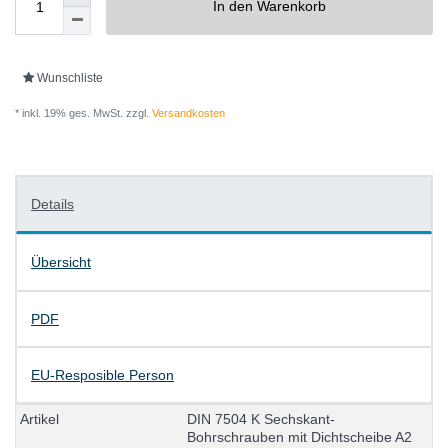
In den Warenkorb
Wunschliste
* inkl. 19% ges. MwSt. zzgl.
Versandkosten
Details
Übersicht
PDF
EU-Resposible Person
A
r
t
i
k
e
l
D
I
N
7
5
0
4
K
S
e
c
h
s
k
a
n
t
-
B
o
h
r
s
c
h
r
a
u
b
e
n
m
i
t
D
i
c
h
t
s
c
h
e
i
b
e
A
2