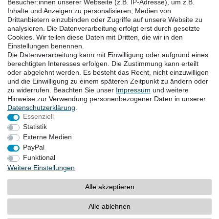
Besucher:innen unserer Webseite (z.B. IP-Adresse), um z.B.
Instagram
Inhalte und Anzeigen zu personalisieren, Medien von
Drittanbietern einzubinden oder Zugriffe auf unsere Website zu
analysieren. Die Datenverarbeitung erfolgt erst durch gesetzte
DOWNLOADS
Cookies. Wir teilen diese Daten mit Dritten, die wir in den
Einstellungen benennen.
Kataloge
Die Datenverarbeitung kann mit Einwilligung oder aufgrund eines
Technik
berechtigten Interesses erfolgen. Die Zustimmung kann erteilt
Zertifikate
oder abgelehnt werden. Es besteht das Recht, nicht einzuwilligen
und die Einwilligung zu einem späteren Zeitpunkt zu ändern oder
Studien
zu widerrufen. Beachten Sie unser
Impressum
und weitere
Promotion
Hinweise zur Verwendung personenbezogener Daten in unserer
Daten­schutz­erklärung
.
Essenziell
STANDORTE
Statistik
Externe Medien
PayPal
Funktional
Widerrufsrecht
Widerrufsformular
Impressum
Weitere Einstellungen
Datenschutzerklärung
AGB
Alle akzeptieren
Barrierefreiheitserklärung
Kontakt
Alle ablehnen
© Copyright 2026 | Alle Rechte vorbehalten.