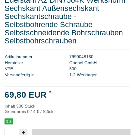
Sechskant Außensechskant
Sechskantschraube -
Selbstbohrende Schraube
Selbstschneidende Bohrschrauben
Selbstbohrschrauben
A
r
t
i
k
e
l
n
u
m
m
e
r
7
9
9
0
0
4
8
1
6
0
H
e
r
s
t
e
l
l
e
r
G
o
e
b
e
l
G
m
b
H
V
P
E
5
0
0
Versandfertig in
1-2 Werktagen
*
69,80 EUR
Inhalt
500
Stück
Grundpreis
0,14 € / Stück
1-2