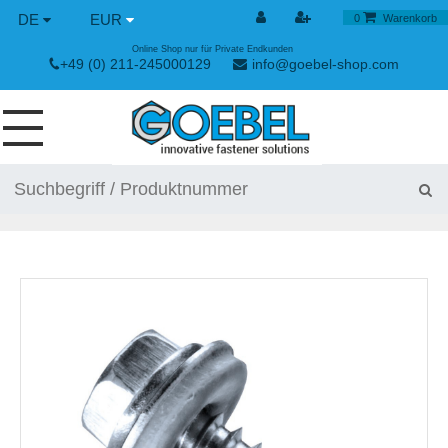
DE
EUR
0
Warenkorb
Online Shop nur für Private Endkunden
+49 (0) 211-245000129
info@goebel-shop.com
SCHRAUBEN
NIETE
SPEZIAL NIETE
NIETMUTTERN
NIETWERKZEUGE
SPANN & SCHNELLVERSCHLÜSSE
HANDWERKZEUGE