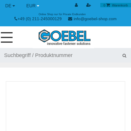
DE
EUR
0
Warenkorb
Online Shop nur für Private Endkunden
+49 (0) 211-245000129
info@goebel-shop.com
SCHRAUBEN
NIETE
SPEZIAL NIETE
NIETMUTTERN
NIETWERKZEUGE
SPANN & SCHNELLVERSCHLÜSSE
HANDWERKZEUGE