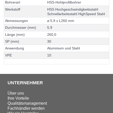
B
o
h
r
e
r
a
r
t
H
S
S
-
H
o
h
l
p
r
o
f
i
l
b
o
h
r
e
r
W
e
r
k
s
t
o
f
f
H
S
S
H
o
c
h
g
e
s
c
h
w
i
n
d
i
g
k
e
i
t
s
s
t
a
h
l
S
c
h
n
e
l
l
a
r
b
e
i
t
s
s
t
a
h
l
H
i
g
h
S
p
e
e
d
S
t
a
h
l
A
b
m
e
s
s
u
n
g
e
n
⌀
5
,
9
x
L
2
6
0
m
m
D
u
r
c
h
m
e
s
s
e
r
(
m
m
)
5
,
9
L
ä
n
g
e
(
m
m
)
2
6
0
,
0
S
P
(
m
m
)
3
0
A
n
w
e
n
d
u
n
g
A
l
u
m
i
n
i
u
m
u
n
d
S
t
a
h
l
V
P
E
1
0
UNTERNEHMER
Über uns
Ihre Vorteile
Qualitätsmanagement
Fachhändler werden