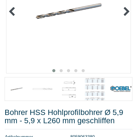
METALLWAREN
KLEBEN UND DICHTEN
ARBEITSSCHUTZ
ANGEBOTE
%SALE%
KATALOGE
FAQ - Häufig gestellte Fragen
Bohrer HSS Hohlprofilbohrer Ø 5,9
mm - 5,9 x L260 mm geschliffen
A
r
t
i
k
e
l
n
u
m
m
e
r
8
0
5
9
0
6
3
3
8
0