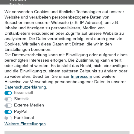
Twitter
Linkedin
Wir verwenden Cookies und ähnliche Technologien auf unserer
Facebook
Website und verarbeiten personenbezogene Daten von
Besucher:innen unserer Webseite (z.B. IP-Adresse), um z.B.
Instagram
Inhalte und Anzeigen zu personalisieren, Medien von
Drittanbietern einzubinden oder Zugriffe auf unsere Website zu
analysieren. Die Datenverarbeitung erfolgt erst durch gesetzte
DOWNLOADS
Cookies. Wir teilen diese Daten mit Dritten, die wir in den
Einstellungen benennen.
Kataloge
Die Datenverarbeitung kann mit Einwilligung oder aufgrund eines
Technik
berechtigten Interesses erfolgen. Die Zustimmung kann erteilt
Zertifikate
oder abgelehnt werden. Es besteht das Recht, nicht einzuwilligen
und die Einwilligung zu einem späteren Zeitpunkt zu ändern oder
Studien
zu widerrufen. Beachten Sie unser
Impressum
und weitere
Promotion
Hinweise zur Verwendung personenbezogener Daten in unserer
Daten­schutz­erklärung
.
Essenziell
STANDORTE
Statistik
Externe Medien
PayPal
Funktional
Widerrufsrecht
Widerrufsformular
Impressum
Weitere Einstellungen
Datenschutzerklärung
AGB