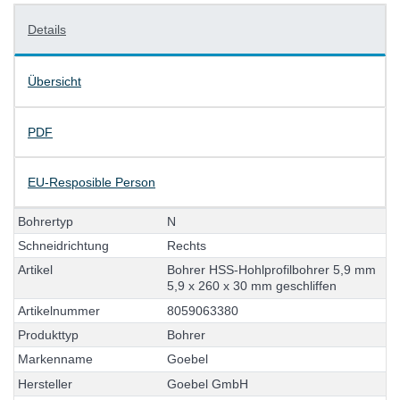
Details
Übersicht
PDF
EU-Resposible Person
B
o
h
r
e
r
t
y
p
N
S
c
h
n
e
i
d
r
i
c
h
t
u
n
g
R
e
c
h
t
s
A
r
t
i
k
e
l
B
o
h
r
e
r
H
S
S
-
H
o
h
l
p
r
o
f
i
l
b
o
h
r
e
r
5
,
9
m
m
5
,
9
x
2
6
0
x
3
0
m
m
g
e
s
c
h
l
i
f
f
e
n
A
r
t
i
k
e
l
n
u
m
m
e
r
8
0
5
9
0
6
3
3
8
0
P
r
o
d
u
k
t
t
y
p
B
o
h
r
e
r
M
a
r
k
e
n
n
a
m
e
G
o
e
b
e
l
H
e
r
s
t
e
l
l
e
r
G
o
e
b
e
l
G
m
b
H