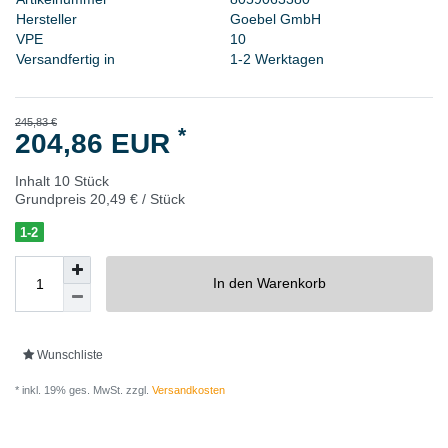
H
e
r
s
t
e
l
l
e
r
G
o
e
b
e
l
G
m
b
H
V
P
E
1
0
Versandfertig in
1-2 Werktagen
245,83 €
*
204,86 EUR
Inhalt
10
Stück
Grundpreis
20,49 € / Stück
1-2
In den Warenkorb
Wunschliste
* inkl. 19% ges. MwSt. zzgl.
Versandkosten