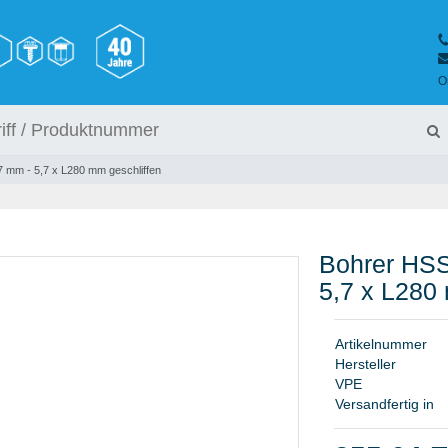
O
7 mm - 5,7 x L280 mm geschliffen
Bohrer HSS
5,7 x L280
A
r
t
i
k
e
l
n
u
m
m
e
r
H
e
r
s
t
e
l
l
e
r
V
P
E
Versandfertig in