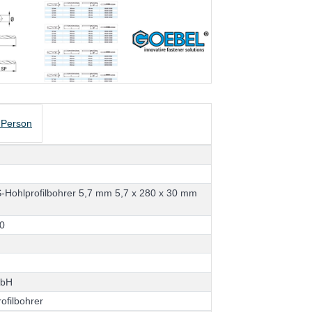
 Person
S
-
H
o
h
l
p
r
o
f
i
l
b
o
h
r
e
r
5
,
7
m
m
5
,
7
x
2
8
0
x
3
0
m
m
0
m
b
H
r
o
f
i
l
b
o
h
r
e
r