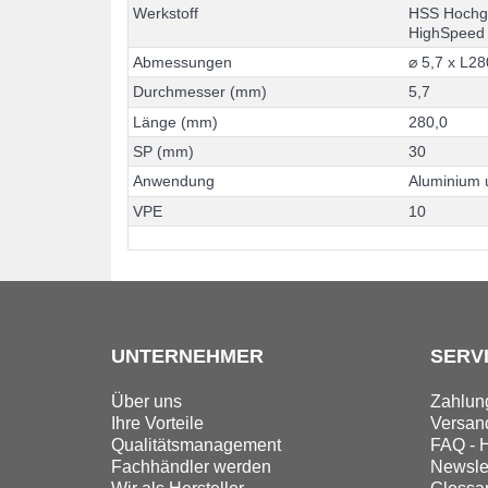
W
e
r
k
s
t
o
f
f
H
S
S
H
o
c
h
H
i
g
h
S
p
e
e
d
A
b
m
e
s
s
u
n
g
e
n
⌀
5
,
7
x
L
2
8
D
u
r
c
h
m
e
s
s
e
r
(
m
m
)
5
,
7
L
ä
n
g
e
(
m
m
)
2
8
0
,
0
S
P
(
m
m
)
3
0
A
n
w
e
n
d
u
n
g
A
l
u
m
i
n
i
u
m
V
P
E
1
0
UNTERNEHMER
SERV
Über uns
Zahlun
Ihre Vorteile
Versand
Qualitätsmanagement
FAQ - H
Fachhändler werden
Newslet