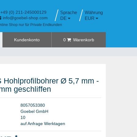
+49 (0) 211-245000129
Sprache
info@goebel-shop.com
DE
EUR
nline Shop nur für Private Endkunden
Kundenkonto
0
Warenkorb
 Hohlprofilbohrer Ø 5,7 mm -
 mm geschliffen
8
0
5
7
0
5
3
3
8
0
G
o
e
b
e
l
G
m
b
H
1
0
auf Anfrage Werktagen