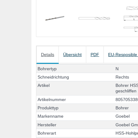
Details
Übersicht
PDF
EU-Resposible
B
o
h
r
e
r
t
y
p
N
S
c
h
n
e
i
d
r
i
c
h
t
u
n
g
R
e
c
h
t
s
A
r
t
i
k
e
l
B
o
h
r
e
r
H
S
g
e
s
c
h
l
i
f
f
e
n
A
r
t
i
k
e
l
n
u
m
m
e
r
8
0
5
7
0
5
3
3
8
P
r
o
d
u
k
t
t
y
p
B
o
h
r
e
r
M
a
r
k
e
n
n
a
m
e
G
o
e
b
e
l
H
e
r
s
t
e
l
l
e
r
G
o
e
b
e
l
G
B
o
h
r
e
r
a
r
t
H
S
S
-
H
o
h
l
p