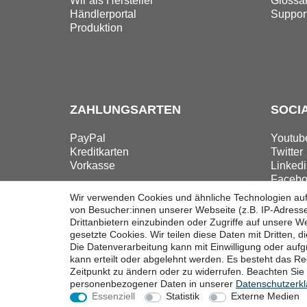
Wir als Hersteller
Glossa
Händlerportal
Suppor
Produktion
ZAHLUNGSARTEN
SOCI
PayPal
Youtub
Kreditkarten
Twitter
Vorkasse
Linkedi
Facebo
Instag
Wir verwenden Cookies und ähnliche Technologien au
von Besucher:innen unserer Webseite (z.B. IP-Adresse
Drittanbietern einzubinden oder Zugriffe auf unsere We
gesetzte Cookies. Wir teilen diese Daten mit Dritten, d
Die Datenverarbeitung kann mit Einwilligung oder auf
Widerrufsrecht
Widerrufsform
kann erteilt oder abgelehnt werden. Es besteht das Rec
Zeitpunkt zu ändern oder zu widerrufen. Beachten Si
personenbezogener Daten in unserer
Daten­schutz­erk
Essenziell
Statistik
Externe Medien