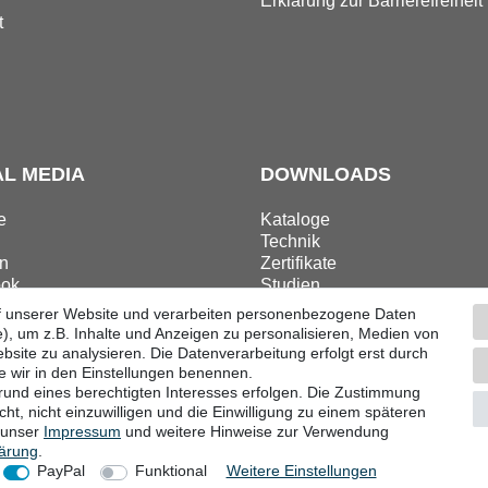
r
Erklärung zur Barrierefreiheit
t
AL MEDIA
DOWNLOADS
e
Kataloge
Technik
n
Zertifikate
ok
Studien
ram
Promotion
f unserer Website und verarbeiten personenbezogene Daten
), um z.B. Inhalte und Anzeigen zu personalisieren, Medien von
bsite zu analysieren. Die Datenverarbeitung erfolgt erst durch
ie wir in den Einstellungen benennen.
grund eines berechtigten Interesses erfolgen. Die Zustimmung
ular
Impressum
Datenschutzerklärung
AGB
Barri
ht, nicht einzuwilligen und die Einwilligung zu einem späteren
e unser
Impressum
und weitere Hinweise zur Verwendung
lärung
.
© Copyright 2026 | Alle Rechte vorbehalten.
PayPal
Funktional
Weitere Einstellungen