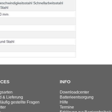
g
e
s
c
h
w
i
n
d
i
g
k
e
i
t
s
s
t
a
h
l
S
c
h
n
e
l
l
a
r
b
e
i
t
s
s
t
a
h
l
S
t
a
h
l
0
m
m
u
n
d
S
t
a
h
l
ICES
INFO
gsarten
Downloadcenter
 & Lieferung
Batterieentsorgung
äufig gestellte Fragen
Hilfe
ter
Termine