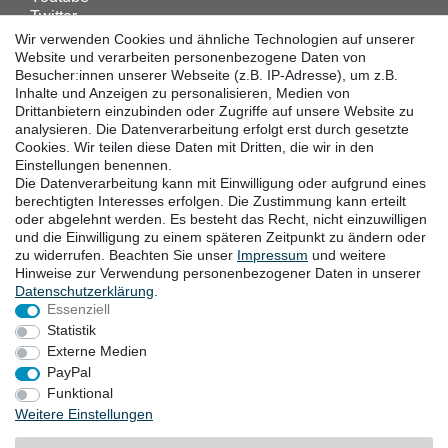
Twitter
Linkedin
Wir verwenden Cookies und ähnliche Technologien auf unserer
Facebook
Website und verarbeiten personenbezogene Daten von
Besucher:innen unserer Webseite (z.B. IP-Adresse), um z.B.
Instagram
Inhalte und Anzeigen zu personalisieren, Medien von
Drittanbietern einzubinden oder Zugriffe auf unsere Website zu
analysieren. Die Datenverarbeitung erfolgt erst durch gesetzte
DOWNLOADS
Cookies. Wir teilen diese Daten mit Dritten, die wir in den
Einstellungen benennen.
Kataloge
Die Datenverarbeitung kann mit Einwilligung oder aufgrund eines
Technik
berechtigten Interesses erfolgen. Die Zustimmung kann erteilt
Zertifikate
oder abgelehnt werden. Es besteht das Recht, nicht einzuwilligen
und die Einwilligung zu einem späteren Zeitpunkt zu ändern oder
Studien
zu widerrufen. Beachten Sie unser
Impressum
und weitere
Promotion
Hinweise zur Verwendung personenbezogener Daten in unserer
Daten­schutz­erklärung
.
Essenziell
STANDORTE
Statistik
Externe Medien
PayPal
Funktional
Widerrufsrecht
Widerrufsformular
Impressum
Weitere Einstellungen
Datenschutzerklärung
AGB