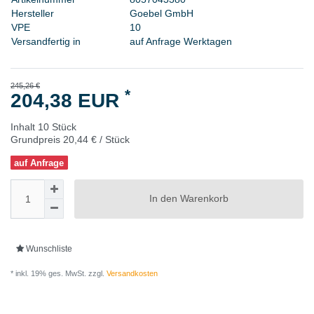
H
e
r
s
t
e
l
l
e
r
G
o
e
b
e
l
G
m
b
H
V
P
E
1
0
Versandfertig in
auf Anfrage Werktagen
245,26 €
*
204,38 EUR
Inhalt
10
Stück
Grundpreis
20,44 € / Stück
auf Anfrage
In den Warenkorb
Wunschliste
* inkl. 19% ges. MwSt. zzgl.
Versandkosten