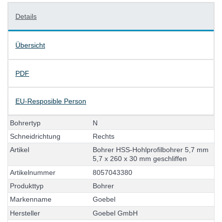
Details
Übersicht
PDF
EU-Resposible Person
B
o
h
r
e
r
t
y
p
N
S
c
h
n
e
i
d
r
i
c
h
t
u
n
g
R
e
c
h
t
s
A
r
t
i
k
e
l
B
o
h
r
e
r
H
S
S
-
H
o
h
l
p
r
o
f
i
l
b
o
h
r
e
r
5
,
7
m
m
5
,
7
x
2
6
0
x
3
0
m
m
g
e
s
c
h
l
i
f
f
e
n
A
r
t
i
k
e
l
n
u
m
m
e
r
8
0
5
7
0
4
3
3
8
0
P
r
o
d
u
k
t
t
y
p
B
o
h
r
e
r
M
a
r
k
e
n
n
a
m
e
G
o
e
b
e
l
H
e
r
s
t
e
l
l
e
r
G
o
e
b
e
l
G
m
b
H