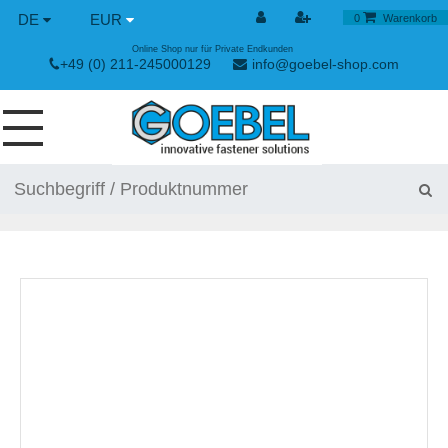
DE
EUR
0
Warenkorb
Online Shop nur für Private Endkunden
+49 (0) 211-245000129
info@goebel-shop.com
SCHRAUBEN
NIETE
SPEZIAL NIETE
NIETMUTTERN
NIETWERKZEUGE
SPANN & SCHNELLVERSCHLÜSSE
HANDWERKZEUGE