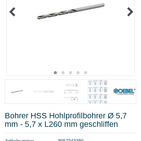
METALLWAREN
KLEBEN UND DICHTEN
ARBEITSSCHUTZ
ANGEBOTE
%SALE%
KATALOGE
FAQ - Häufig gestellte Fragen
Bohrer HSS Hohlprofilbohrer Ø 5,7
mm - 5,7 x L260 mm geschliffen
A
r
t
i
k
e
l
n
u
m
m
e
r
8
0
5
7
0
4
3
3
8
0