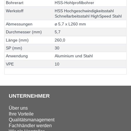
B
o
h
r
e
r
a
r
t
H
S
S
-
H
o
h
l
p
r
o
f
i
l
b
o
h
r
e
r
W
e
r
k
s
t
o
f
f
H
S
S
H
o
c
h
g
e
s
c
h
w
i
n
d
i
g
k
e
i
t
s
s
t
a
h
l
S
c
h
n
e
l
l
a
r
b
e
i
t
s
s
t
a
h
l
H
i
g
h
S
p
e
e
d
S
t
a
h
l
A
b
m
e
s
s
u
n
g
e
n
⌀
5
,
7
x
L
2
6
0
m
m
D
u
r
c
h
m
e
s
s
e
r
(
m
m
)
5
,
7
L
ä
n
g
e
(
m
m
)
2
6
0
,
0
S
P
(
m
m
)
3
0
A
n
w
e
n
d
u
n
g
A
l
u
m
i
n
i
u
m
u
n
d
S
t
a
h
l
V
P
E
1
0
UNTERNEHMER
Über uns
Ihre Vorteile
Qualitätsmanagement
Fachhändler werden