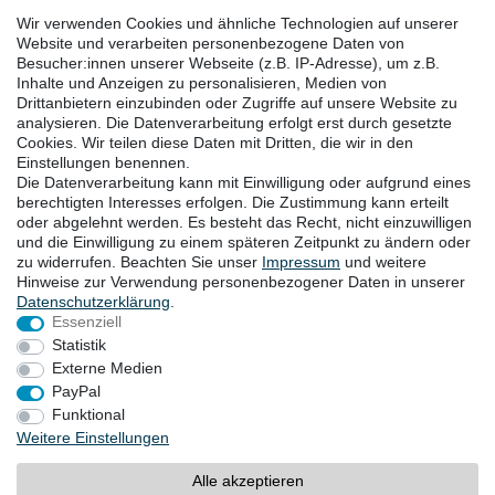
Linkedin
Wir verwenden Cookies und ähnliche Technologien auf unserer
Facebook
Website und verarbeiten personenbezogene Daten von
Besucher:innen unserer Webseite (z.B. IP-Adresse), um z.B.
Instagram
Inhalte und Anzeigen zu personalisieren, Medien von
Drittanbietern einzubinden oder Zugriffe auf unsere Website zu
analysieren. Die Datenverarbeitung erfolgt erst durch gesetzte
DOWNLOADS
Cookies. Wir teilen diese Daten mit Dritten, die wir in den
Einstellungen benennen.
Kataloge
Die Datenverarbeitung kann mit Einwilligung oder aufgrund eines
Technik
berechtigten Interesses erfolgen. Die Zustimmung kann erteilt
Zertifikate
oder abgelehnt werden. Es besteht das Recht, nicht einzuwilligen
und die Einwilligung zu einem späteren Zeitpunkt zu ändern oder
Studien
zu widerrufen. Beachten Sie unser
Impressum
und weitere
Promotion
Hinweise zur Verwendung personenbezogener Daten in unserer
Daten­schutz­erklärung
.
Essenziell
STANDORTE
Statistik
Externe Medien
PayPal
Funktional
Widerrufsrecht
Widerrufsformular
Impressum
Weitere Einstellungen
Datenschutzerklärung
AGB
Alle akzeptieren
Barrierefreiheitserklärung
Kontakt