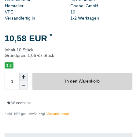
H
e
r
s
t
e
l
l
e
r
G
o
e
b
e
l
G
m
b
H
V
P
E
1
0
Versandfertig in
1-2 Werktagen
*
10,58 EUR
Inhalt
10
Stück
Grundpreis
1,06 € / Stück
1-2
In den Warenkorb
Wunschliste
* inkl. 19% ges. MwSt. zzgl.
Versandkosten