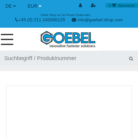
DE
EUR
0
Warenkorb
Online Shop nur für Private Endkunden
+49 (0) 211-245000129
info@goebel-shop.com
SCHRAUBEN
NIETE
SPEZIAL NIETE
NIETMUTTERN
NIETWERKZEUGE
SPANN & SCHNELLVERSCHLÜSSE
HANDWERKZEUGE