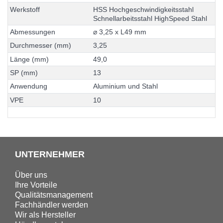
W
e
r
k
s
t
o
f
f
H
S
S
H
o
c
h
g
e
s
c
h
w
i
n
d
i
g
k
e
i
t
s
s
t
a
h
l
S
c
h
n
e
l
l
a
r
b
e
i
t
s
s
t
a
h
l
H
i
g
h
S
p
e
e
d
S
t
a
h
l
A
b
m
e
s
s
u
n
g
e
n
⌀
3
,
2
5
x
L
4
9
m
m
D
u
r
c
h
m
e
s
s
e
r
(
m
m
)
3
,
2
5
L
ä
n
g
e
(
m
m
)
4
9
,
0
S
P
(
m
m
)
1
3
A
n
w
e
n
d
u
n
g
A
l
u
m
i
n
i
u
m
u
n
d
S
t
a
h
l
V
P
E
1
0
UNTERNEHMER
Über uns
Ihre Vorteile
Qualitätsmanagement
Fachhändler werden
Wir als Hersteller