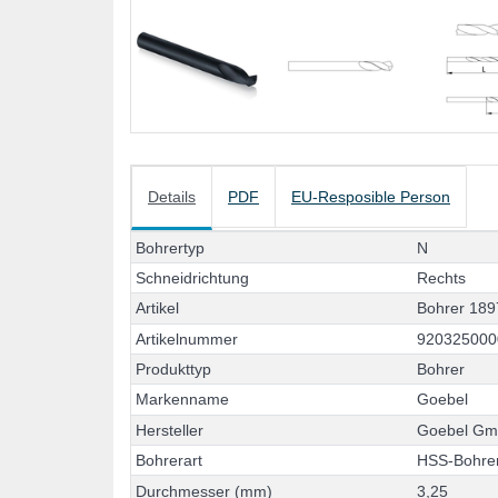
Details
PDF
EU-Resposible Person
B
o
h
r
e
r
t
y
p
N
S
c
h
n
e
i
d
r
i
c
h
t
u
n
g
R
e
c
h
t
s
A
r
t
i
k
e
l
B
o
h
r
e
r
1
8
9
A
r
t
i
k
e
l
n
u
m
m
e
r
9
2
0
3
2
5
0
0
0
P
r
o
d
u
k
t
t
y
p
B
o
h
r
e
r
M
a
r
k
e
n
n
a
m
e
G
o
e
b
e
l
H
e
r
s
t
e
l
l
e
r
G
o
e
b
e
l
G
B
o
h
r
e
r
a
r
t
H
S
S
-
B
o
h
r
e
D
u
r
c
h
m
e
s
s
e
r
(
m
m
)
3
,
2
5