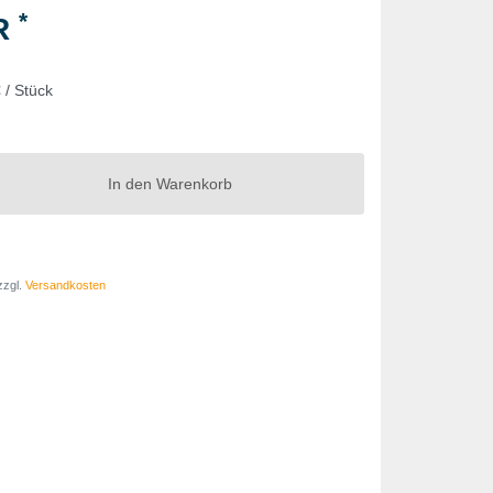
*
UR
 / Stück
In den Warenkorb
zzgl.
Versandkosten