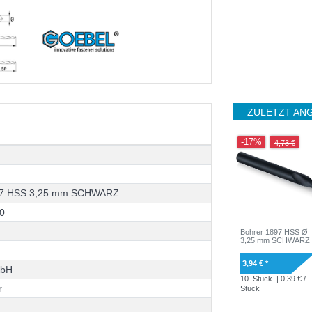
ZULETZT AN
-17%
4,73 €
7
H
S
S
3
,
2
5
m
m
S
C
H
W
A
R
Z
0
Bohrer 1897 HSS Ø
3,25 mm SCHWARZ
3,94 € *
m
b
H
10
Stück
| 0,39 € /
r
Stück