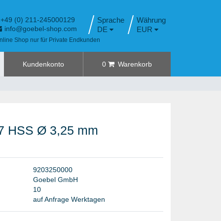
+49 (0) 211-245000129
Sprache
info@goebel-shop.com
DE
EUR
nline Shop nur für Private Endkunden
Kundenkonto
0
Warenkorb
97 HSS Ø 3,25 mm
9
2
0
3
2
5
0
0
0
0
G
o
e
b
e
l
G
m
b
H
1
0
auf Anfrage Werktagen