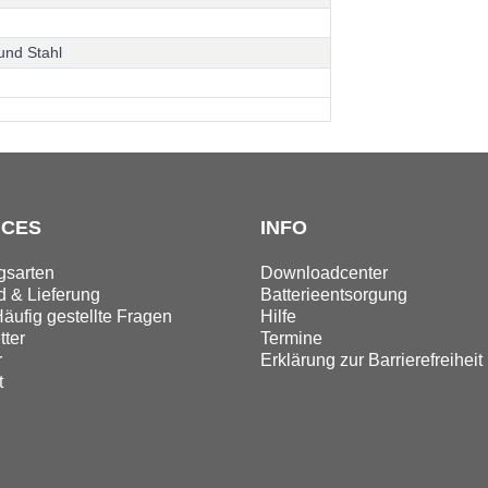
u
n
d
S
t
a
h
l
ICES
INFO
gsarten
Downloadcenter
 & Lieferung
Batterieentsorgung
äufig gestellte Fragen
Hilfe
ter
Termine
r
Erklärung zur Barrierefreiheit
t