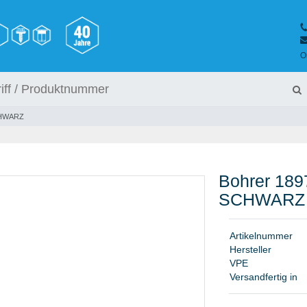
O
CHWARZ
Bohrer 18
SCHWARZ
A
r
t
i
k
e
l
n
u
m
m
e
r
H
e
r
s
t
e
l
l
e
r
V
P
E
Versandfertig in