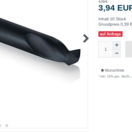
4,73 €
3,94 E
Inhalt
10
Stück
Grundpreis
0,39 €
auf Anfrage
Wunschliste
* inkl. 19% ges. MwSt. 