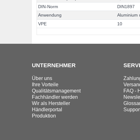
D
I
N
-
N
o
r
m
D
I
N
1
8
9
7
A
n
w
e
n
d
u
n
g
A
l
u
m
i
n
i
u
m
V
P
E
1
0
UNTERNEHMER
SERV
Über uns
Zahlun
Ihre Vorteile
Versand
Qualitätsmanagement
FAQ - H
Fachhändler werden
Newslet
Wir als Hersteller
Glossa
Händlerportal
Suppor
Produktion